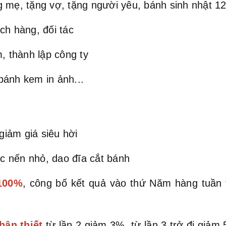
 mẹ, tặng vợ, tặng người yêu, bánh sinh nhật 12 
ch hàng, đối tác
, thành lập công ty
bánh kem in ảnh...
iảm giá siêu hời
c nến nhỏ, dao đĩa cắt bánh
 100%
, công bố kết quả vào thứ Năm hàng tuần
hân thiết
từ lần 2 giảm 3%, từ lần 3 trở đi giả