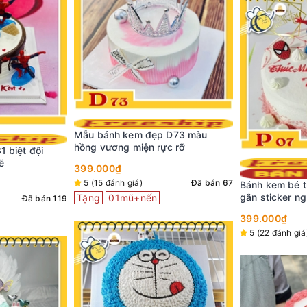
 D73 màu
c rỡ
Bánh kem vẽ h
con gấu 1
Đã bán 67
349.000₫
Bánh kem bé trai P07 nền trắng
gắn sticker người nhện phụ kiện
5 (1 đánh giá)
ngộ nghĩnh đáng yêu
Tặng
01mũ+
399.000₫
5 (22 đánh giá)
Đã bán 158