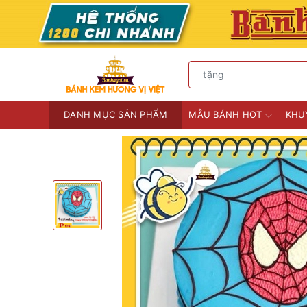
DANH MỤC SẢN PHẨM
MẪU BÁNH HOT
KHU