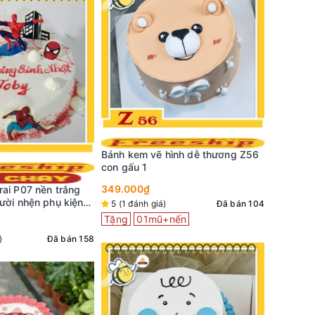
ình dễ thương Z56
Bánh kem
Bánh kem vẽ hình dễ thương Z41
doraemon
con heo xinh
399.000
349.000₫
Đã bán 104
5 (1 đán
Đã bán 99
nến
Tặng
0
Tặng
01mũ+nến