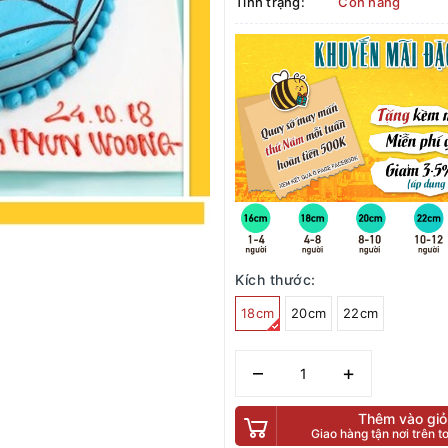
Tình trạng:
Còn hàng
Kích thước:
18cm
20cm
22cm
–
+
Thêm vào giỏ
Giao hàng tận nơi trên 