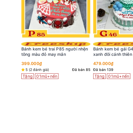
Bánh kem Doremon
ười nhện
Bánh kem bé gái G46 búp bê
doraemon màu xanh
xanh đôi cánh thiên thần
ngộ nghĩnh bé thíc
399.000₫
479.000₫
5 (11 đánh giá)
Đã bán 85
Đã bán 139
Tặng
01mũ+nến