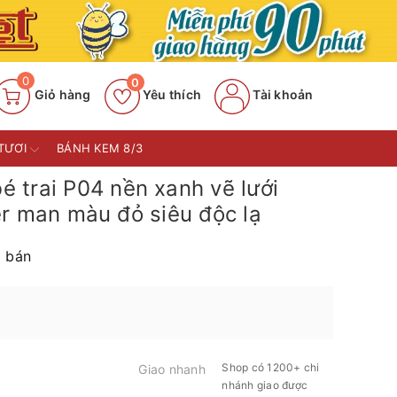
0
0
Giỏ hàng
Yêu thích
Tài khoản
TƯƠI
BÁNH KEM 8/3
 trai P04 nền xanh vẽ lưới
r man màu đỏ siêu độc lạ
 bán
Shop có 1200+ chi
Giao nhanh
nhánh giao được