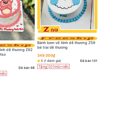
ình dễ thương Z59
Bánh kem
ơng
tông mà
Bánh kem bé trai P91 người nhện
siêu anh hùng
399.000
Đã bán 101
5 (2 đán
399.000₫
nến
Tặng
0
Đã bán 329
Đã bán
5 (1 đánh giá)
79
Tặng
01mũ+nến