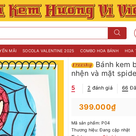
YẾN MÃI
SOCOLA VALENTINE 2025
COMBO HOA BÁNH
HOA 
Bánh kem bé
nhện và mặt spide
5
2
đánh giá
66
Đã
399.000₫
Mã sản phẩm:
P04
Thương hiệu:
Đang cập nhật