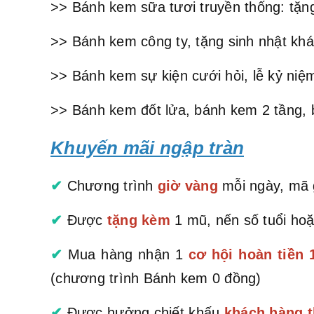
>> Bánh kem sữa tươi truyền thống: tặng
>> Bánh kem công ty, tặng sinh nhật khá
>> Bánh kem sự kiện cưới hỏi, lễ kỷ niệm
>> Bánh kem đốt lửa, bánh kem 2 tầng, 
Khuyến mãi ngập tràn
✔
Chương trình
giờ vàng
mỗi ngày, mã g
✔
Được
tặng kèm
1 mũ, nến số tuổi hoặ
✔
Mua hàng nhận 1
cơ hội hoàn tiền
(chương trình Bánh kem 0 đồng)
✔
Được hưởng chiết khấu
khách hàng t