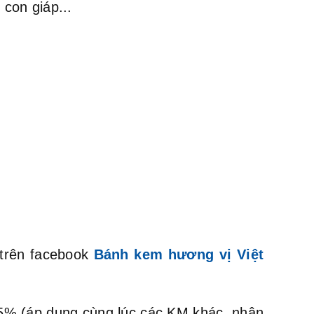
con giáp...
 trên facebook
Bánh kem hương vị Việt
m 5% (áp dụng cùng lúc các KM khác, nhân