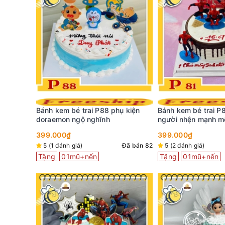
Mẫu bánh kem đẹp
hồng vương miện rự
ụ kiện
Bánh kem bé trai P81 biệt đội
người nhện mạnh mẽ
399.000₫
5 (15 đánh giá)
399.000₫
Tặng
01mũ+nến
Đã bán 82
5 (2 đánh giá)
Đã bán 119
Tặng
01mũ+nến