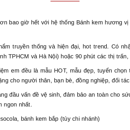
ơn bao giờ hết với hệ thống Bánh kem hương vị Vi
hẩm truyền thống và hiện đại, hot trend. Có nh
hành TPHCM và Hà Nội) hoặc 90 phút các thị trấn,
ệm em đều là mẫu HOT, mẫu đẹp, tuyển chọn t
ặng cho người thân, bạn bè, đồng nghiệp, đối tác 
hàng đầu vấn đề vệ sinh, đảm bảo an toàn cho s
 ngon nhất.
socola, bánh kem bắp (tùy chi nhánh)