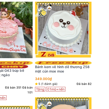
9%
GIẢM
ình dễ thương Z58
Bánh kem vẽ hình dễ thương Z44
Bánh kem
moe
con heo xanh
và phụ k
298.000₫
329.000₫
399.000
Đã bán 82
Đã bán 116
5 (3 đán
nến
Tặng
01mũ+nến
Tặng
0