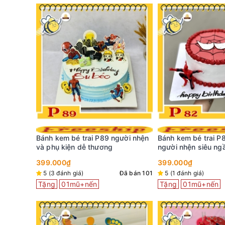
ười nhện
Bánh kem bé trai P82 đôi mắt
Bánh kem sinh nhật
người nhện siêu ngầu
khuôn mặt bé màu h
dễ thương
399.000₫
369.000₫
Đã bán 101
5 (1 đánh giá)
Đã bán 99
4,8 (66 đánh giá)
Tặng
01mũ+nến