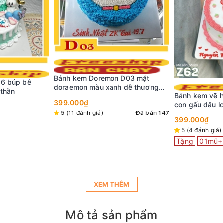
 D03 mặt
Bánh kem vẽ h
 dễ thương
bé trai dễ thư
Bánh kem vẽ hình dễ thương Z62
h mê
con gấu dâu lotso
349.000₫
Đã bán 147
5 (1 đánh giá)
399.000₫
Tặng
01mũ+
5 (4 đánh giá)
Đã bán 98
Tặng
01mũ+nến
XEM THÊM
Mô tả sản phẩm