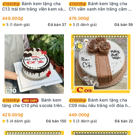
Bánh kem tặng cha
Bánh kem tặng cha
C13 trái tim trắng viền kem và
C11 viền xanh nền trắng cắm 3
hoa màu hồng đỏ làm nổi bật
trái tim socola và in bức ảnh
449.000₫
479.000₫
chữ Cha thư pháp trên bánh
đẹp của bố lên mặt bánh
5 (1 đánh giá)
Đã bán 37
5 (5 đánh giá)
Đã bán 59
Bánh kem
Bánh kem tặng cha
tặng cha C10 phủ socola trên
C09 màu nâu trắng với đóa hoa
nền bánh trắng cùng vài trái tim
tạo thành hình chiếc nơ ruy
429.000₫
449.000₫
socola cắm 1 bên đẹp mắt
băng bằng hoa ấn tượng
5 (4 đánh giá)
Đã bán 150
5 (3 đánh giá)
Đã bán 22