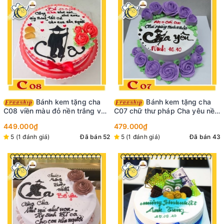
Bánh kem tặng cha
Bánh kem tặng cha
C08 viền màu đỏ nền trắng với
C07 chữ thư pháp Cha yêu nền
chữ cha thư pháp siêu đẹp
trắng viền xung quanh là hoa
449.000₫
479.000₫
cùng câu nói xúc động
màu tím nở rộ tươi thắm
5 (1 đánh giá)
Đã bán 52
5 (1 đánh giá)
Đã bán 43