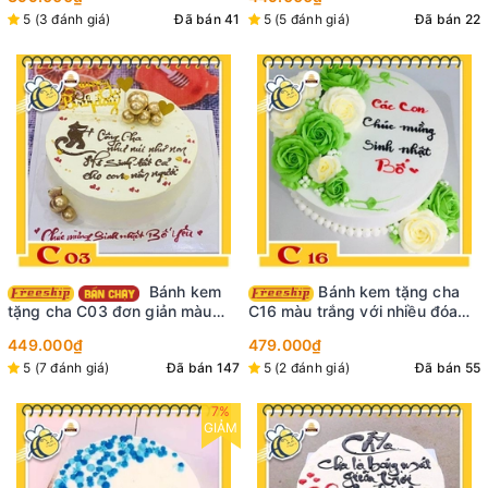
kiểu Hàn Quốc
và chữ Cha thư pháp đẹp
5 (3 đánh giá)
Đã bán 41
5 (5 đánh giá)
Đã bán 22
Bánh kem
Bánh kem tặng cha
tặng cha C03 đơn giản màu
C16 màu trắng với nhiều đóa
vàng nhạt vẽ chữ thư pháp và
hoa màu xanh lá và trắng kem
449.000₫
479.000₫
cắm những phụ kiện hàn quốc
xinh xuất sắc
5 (7 đánh giá)
Đã bán 147
5 (2 đánh giá)
Đã bán 55
hiện đại
7%
GIẢM