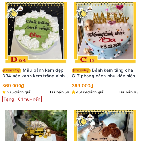
Mẫu bánh kem đẹp
Bánh kem tặng cha
D34 nên xanh kem trắng xinh
C17 phong cách phụ kiện hiện
xắn
đại hết sức ấn tượng và thu hút
369.000₫
399.000₫
5 (5 đánh giá)
Đã bán 56
4,9 (9 đánh giá)
Đã bán 63
Tặng
01mũ+nến