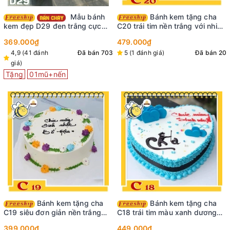
Mẫu bánh
Bánh kem tặng cha
kem đẹp D29 đen trắng cực
C20 trái tim nền trắng với nhiều
xinh yêu ai cũng mê
đóa hoa màu sắc đỏ hồng tươi
369.000₫
479.000₫
tắn
4,9 (41 đánh
Đã bán 703
5 (1 đánh giá)
Đã bán 20
giá)
Tặng
01mũ+nến
Bánh kem tặng cha
Bánh kem tặng cha
C19 siêu đơn giản nền trắng
C18 trái tim màu xanh dương
viền cỏ hoa nhiều màu cực xinh
cắm trái tim socola màu xanh
399.000₫
449.000₫