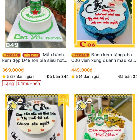
Mẫu bánh
Bánh kem tặng cha
kem đẹp D49 lon bia siêu hot
C06 viền xung quanh màu xanh
tiktok
dương làm nổi bật vùng trắng ở
369.000₫
449.000₫
giữa vẽ chữ Cha hình ảnh người
5 (27 đánh giá)
Đã bán 344
5 (4 đánh giá)
Đã bán 34
lái đò
Tặng
01mũ+nến
7%
GIẢM