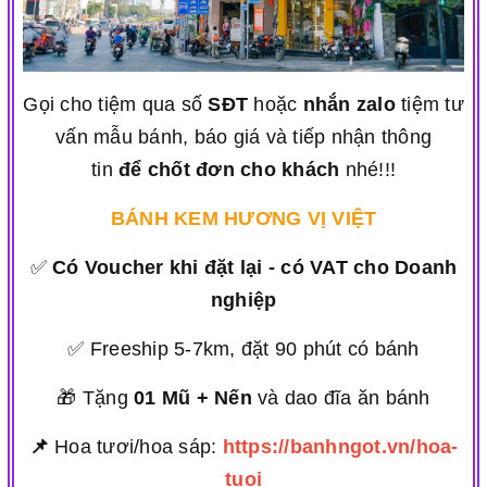
Gọi cho tiệm qua số
SĐT
hoặc
nhắn zalo
tiệm tư
vấn mẫu bánh, báo giá và tiếp nhận thông
tin
để chốt đơn cho khách
nhé!!!
BÁNH KEM HƯƠNG VỊ VIỆT
✅
Có Voucher khi đặt lại - có VAT cho Doanh
nghiệp
✅ Freeship 5-7km, đặt 90 phút có bánh
🎁 Tặng
01 Mũ + Nến
và dao đĩa ăn bánh
📌
Hoa tươi/hoa sáp:
https://banhngot.vn/hoa-
tuoi