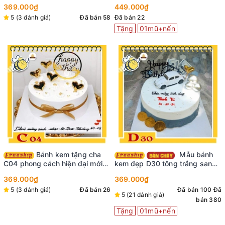
nhiều phụ kiện bi và khung sinh
nấc
369.000₫
449.000₫
nhật đẹp
5 (3 đánh giá)
Đã bán 58
Đã bán 22
Tặng
01mũ+nến
Bánh kem tặng cha
Mẫu bánh
C04 phong cách hiện đại mới
kem đẹp D30 tông trắng sang
nhất phụ kiện siêu đẹp và hot
trọng phú quý
369.000₫
369.000₫
trend
5 (3 đánh giá)
Đã bán 26
Đã bán 100
Đã
5 (21 đánh giá)
bán 380
Tặng
01mũ+nến