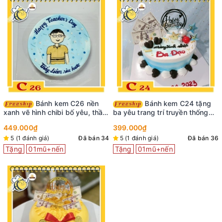
Bánh kem C26 nền
Bánh kem C24 tặng
xanh vẽ hình chibi bố yêu, thầy
ba yêu trang trí truyền thống
giáo dễ thương
tone xanh và phụ kiện
449.000₫
399.000₫
5 (1 đánh giá)
Đã bán 34
5 (1 đánh giá)
Đã bán 36
Tặng
01mũ+nến
Tặng
01mũ+nến