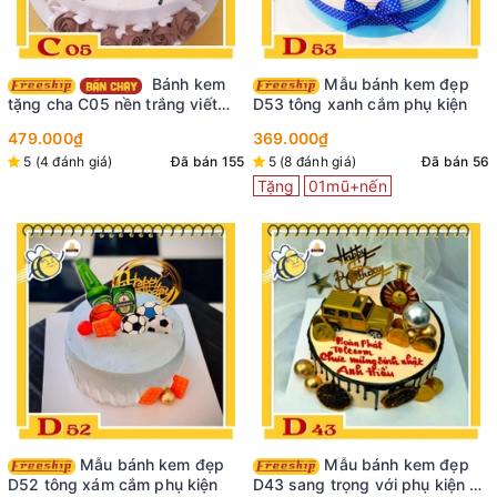
Bánh kem
Mẫu bánh kem đẹp
tặng cha C05 nền trắng viết
D53 tông xanh cắm phụ kiện
chữ thư pháp tặng Cha viền
479.000₫
369.000₫
xung quanh là những bông hoa
5 (4 đánh giá)
Đã bán 155
5 (8 đánh giá)
Đã bán 56
màu nâu đẹp
Tặng
01mũ+nến
Mẫu bánh kem đẹp
Mẫu bánh kem đẹp
D52 tông xám cắm phụ kiện
D43 sang trọng với phụ kiện xe