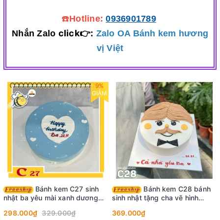
☎️
Hotline:
0936901789
click👉
Nhắn Zalo
:
Zalo OA Bánh kem hương
vị Việt
9%
GIẢM
Bánh kem C27 sinh
Bánh kem C28 bánh
nhật ba yêu mài xanh dương
sinh nhật tặng cha vẽ hình
cùng trái tim trắng nổi bật
khuôn mặt hiền từ
298.000₫
329.000₫
369.000₫