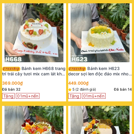
Bánh kem H668 trang
Bánh kem H623
trí trái cây tươi mix cam lát khô
decor sợi len độc đáo mix nho
thanh lịch
xanh và xoài
369.000₫
449.000₫
Đã bán 32
5 (2 đánh giá)
Đã bán 14
Tặng
01mũ+nến
Tặng
01mũ+nến