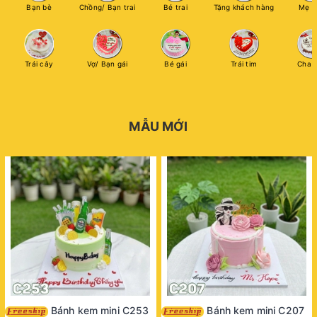
Bạn bè
Chồng/ Bạn trai
Bé trai
Tặng khách hàng
Mẹ y
Trái cây
Vợ/ Bạn gái
Bé gái
Trái tim
Cha 
MẪU MỚI
Bánh kem mini C253
Bánh kem mini C207