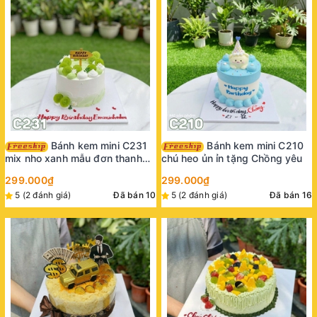
Bánh kem mini C231
Bánh kem mini C210
mix nho xanh mẫu đơn thanh
chú heo ủn ỉn tặng Chồng yêu
mát
299.000₫
299.000₫
5 (2 đánh giá)
Đã bán 10
5 (2 đánh giá)
Đã bán 16