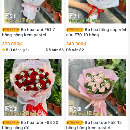
Bó hoa tươi F51 7
Bó hoa hồng sáp vĩnh
bông hồng kem pastel
cửu F70 10 bông
379.000₫
349.000₫
5 (1 đánh giá)
Đã bán 66
Đã bán 82
Bó hoa tươi F63 20
Bó hoa tươi F58 12
bông hồng đỏ
bông hồng kem pastel