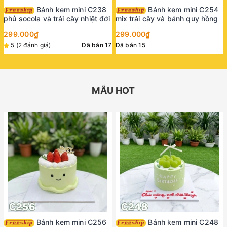
Bánh kem mini C238
Bánh kem mini C254
phủ socola và trái cây nhiệt đới
mix trái cây và bánh quy hồng
299.000₫
299.000₫
5 (2 đánh giá)
Đã bán 17
Đã bán 15
MẪU HOT
Bánh kem mini C256
Bánh kem mini C248