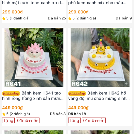
hình mặt cười tone xanh bơ dâu
phủ kem xanh mix nho mẫu
tây
đơn
299.000₫
299.000₫
5 (1 đánh giá)
Đã bán 25
5 (2 đánh giá)
Đã bán 9
Bánh kem H641 tạo
Bánh kem H642 hổ
hình rồng hồng xinh xắn mừng
vàng đội mũ chóp mừng sinh
thôi nôi bé yêu
nhật bé trai
449.000₫
449.000₫
5 (2 đánh giá)
Đã bán 8
Đã bán 18
Tặng
01mũ+nến
Tặng
01mũ+nến