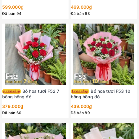
599.000₫
469.000₫
Đã bán 94
Đã bán 63
Bó hoa tươi F52 7
Bó hoa tươi F53 10
bông hồng đỏ
bông hồng đỏ
379.000₫
439.000₫
Đã bán 60
Đã bán 89