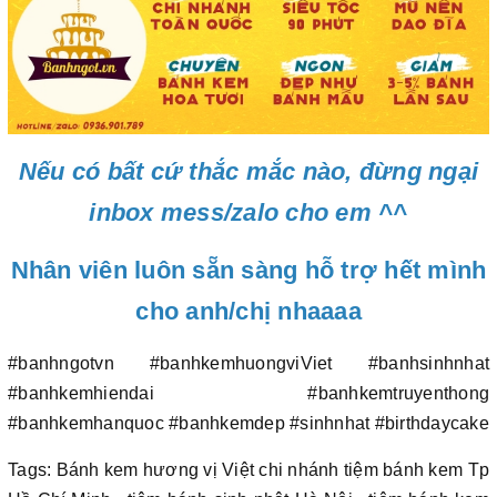
Nếu có bất cứ thắc mắc nào, đừng ngại
inbox mess/zalo cho em ^^
Nhân viên luôn sẵn sàng hỗ trợ hết mình
cho anh/chị nhaaaa
#banhngotvn #banhkemhuongviViet #banhsinhnhat
#banhkemhiendai #banhkemtruyenthong
#banhkemhanquoc #banhkemdep #sinhnhat #birthdaycake
Tags: Bánh kem hương vị Việt chi nhánh tiệm bánh kem Tp