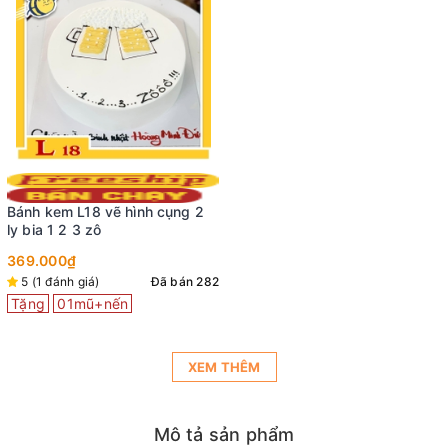
Bánh kem L18 vẽ hình cụng 2
ly bia 1 2 3 zô
369.000₫
5 (1 đánh giá)
Đã bán 282
Tặng
01mũ+nến
XEM THÊM
Mô tả sản phẩm