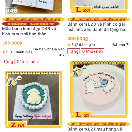
Bánh kem L20 vẽ hình cô gái
Mẫu bánh kem đẹp D46 vẽ
mắt liếc xéo đanh đá tặng bạn
hình bựa troll bạn thân
mỏ hỗn
399.000₫
369.000₫
5 (2 đánh giá)
Đã bán 71
Đã bán 27
Đã bán
Tặng
01mũ+nến
5 (10 đánh giá)
307
Tặng
01mũ+nến
Bánh kem L21 màu hồng vẽ