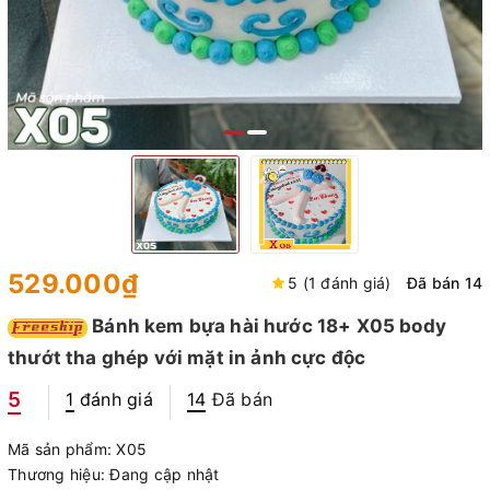
529.000₫
5 (1 đánh giá)
Đã bán 14
Bánh kem bựa hài hước 18+ X05 body
thướt tha ghép với mặt in ảnh cực độc
5
1
đánh giá
14
Đã bán
Mã sản phẩm:
X05
Thương hiệu:
Đang cập nhật