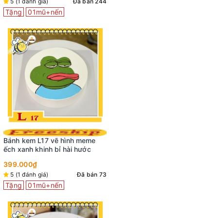
5 (1 đánh giá)
Đã bán 244
Tặng
01mũ+nến
Bánh kem L17 vẽ hình meme
ếch xanh khinh bỉ hài hước
399.000₫
5 (1 đánh giá)
Đã bán 73
Tặng
01mũ+nến