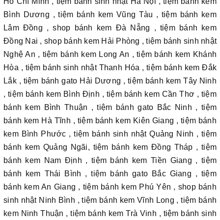
Hồ Chí Minh , tiệm bánh sinh nhật Hà Nội , tiệm bánh kem
Bình Dương , tiệm bánh kem Vũng Tàu , tiệm bánh kem
Lâm Đồng , shop bánh kem Đà Nẵng , tiệm bánh kem
Đồng Nai , shop bánh kem Hải Phòng , tiệm bánh sinh nhật
Nghệ An , tiệm bánh kem Long An , tiệm bánh kem Khánh
Hòa , tiệm bánh sinh nhật Thanh Hóa , tiệm bánh kem Đắk
Lắk , tiệm bánh gato Hải Dương , tiệm bánh kem Tây Ninh
, tiệm bánh kem Bình Định , tiệm bánh kem Cần Thơ , tiệm
bánh kem Bình Thuận , tiệm bánh gato Bắc Ninh , tiệm
bánh kem Hà Tĩnh , tiệm bánh kem Kiên Giang , tiệm bánh
kem Bình Phước , tiệm bánh sinh nhật Quảng Ninh , tiệm
bánh kem Quảng Ngãi, tiệm bánh kem Đồng Tháp , tiệm
bánh kem Nam Định , tiệm bánh kem Tiền Giang , tiệm
bánh kem Thái Bình , tiệm bánh gato Bắc Giang , tiệm
bánh kem An Giang , tiệm bánh kem Phú Yên , shop bánh
sinh nhật Ninh Bình , tiệm bánh kem Vĩnh Long , tiệm bánh
kem Ninh Thuận , tiệm bánh kem Trà Vinh , tiệm bánh sinh