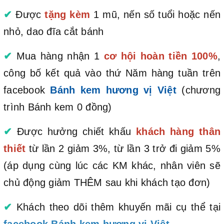
✔
Được
tặng kèm
1 mũ, nến số tuổi hoặc nến
nhỏ, dao đĩa cắt bánh
✔
Mua hàng nhận 1
cơ hội hoàn tiền 100%
,
công bố kết quả vào thứ Năm hàng tuần trên
facebook
Bánh kem hương vị Việt
(chương
trình Bánh kem 0 đồng)
✔
Được hưởng chiết khấu
khách hàng thân
thiết
từ lần 2 giảm 3%, từ lần 3 trở đi giảm 5%
(áp dụng cùng lúc các KM khác, nhân viên sẽ
chủ động giảm THÊM sau khi khách tạo đơn)
✔
Khách theo dõi thêm khuyến mãi cụ thể tại
facebook Bánh kem hương vị Việt