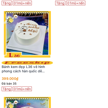
Tặng
01mũ+nến
Tặng
01mũ+nến
Bánh kem đẹp L36 vẽ hình
phong cách hàn quốc dễ
thương
399.000₫
Đã bán 35
Tặng
01mũ+nến