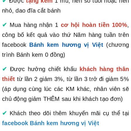
✔
Được
tặng kèm
1 mũ, nến số tuổi hoặc nến
nhỏ, dao đĩa cắt bánh
✔
Mua hàng nhận 1
cơ hội hoàn tiền 100%
,
công bố kết quả vào thứ Năm hàng tuần trên
facebook
Bánh kem hương vị Việt
(chương
trình Bánh kem 0 đồng)
✔
Được hưởng chiết khấu
khách hàng thân
thiết
từ lần 2 giảm 3%, từ lần 3 trở đi giảm 5%
(áp dụng cùng lúc các KM khác, nhân viên sẽ
chủ động giảm THÊM sau khi khách tạo đơn)
✔
Khách theo dõi thêm khuyến mãi cụ thể tại
facebook Bánh kem hương vị Việt