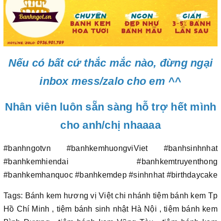
Nếu có bất cứ thắc mắc nào, đừng ngại
inbox mess/zalo cho em ^^
Nhân viên luôn sẵn sàng hỗ trợ hết mình
cho anh/chị nhaaaa
#banhngotvn #banhkemhuongviViet #banhsinhnhat
#banhkemhiendai #banhkemtruyenthong
#banhkemhanquoc #banhkemdep #sinhnhat #birthdaycake
Tags: Bánh kem hương vị Việt chi nhánh tiệm bánh kem Tp
Hồ Chí Minh , tiệm bánh sinh nhật Hà Nội , tiệm bánh kem