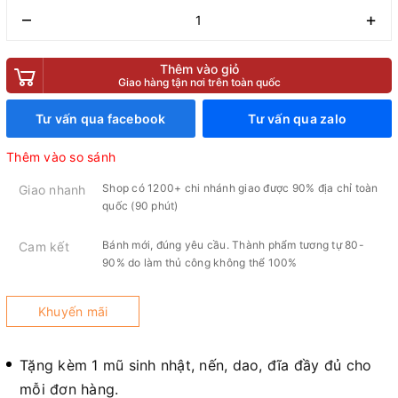
–
+
Thêm vào giỏ
Giao hàng tận nơi trên toàn quốc
Tư vấn qua facebook
Tư vấn qua zalo
Thêm vào so sánh
Shop có 1200+ chi nhánh giao được 90% địa chỉ toàn
Giao nhanh
quốc (90 phút)
Bánh mới, đúng yêu cầu. Thành phẩm tương tự 80-
Cam kết
90% do làm thủ công không thể 100%
Khuyến mãi
Tặng kèm 1 mũ sinh nhật, nến, dao, đĩa đầy đủ cho
mỗi đơn hàng.