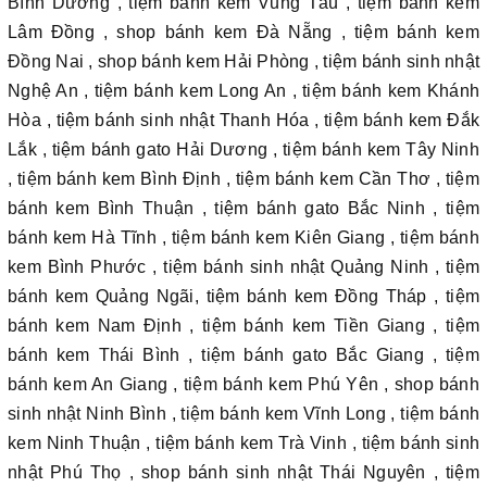
Bình Dương , tiệm bánh kem Vũng Tàu , tiệm bánh kem
Lâm Đồng , shop bánh kem Đà Nẵng , tiệm bánh kem
Đồng Nai , shop bánh kem Hải Phòng , tiệm bánh sinh nhật
Nghệ An , tiệm bánh kem Long An , tiệm bánh kem Khánh
Hòa , tiệm bánh sinh nhật Thanh Hóa , tiệm bánh kem Đắk
Lắk , tiệm bánh gato Hải Dương , tiệm bánh kem Tây Ninh
, tiệm bánh kem Bình Định , tiệm bánh kem Cần Thơ , tiệm
bánh kem Bình Thuận , tiệm bánh gato Bắc Ninh , tiệm
bánh kem Hà Tĩnh , tiệm bánh kem Kiên Giang , tiệm bánh
kem Bình Phước , tiệm bánh sinh nhật Quảng Ninh , tiệm
bánh kem Quảng Ngãi, tiệm bánh kem Đồng Tháp , tiệm
bánh kem Nam Định , tiệm bánh kem Tiền Giang , tiệm
bánh kem Thái Bình , tiệm bánh gato Bắc Giang , tiệm
bánh kem An Giang , tiệm bánh kem Phú Yên , shop bánh
sinh nhật Ninh Bình , tiệm bánh kem Vĩnh Long , tiệm bánh
kem Ninh Thuận , tiệm bánh kem Trà Vinh , tiệm bánh sinh
nhật Phú Thọ , shop bánh sinh nhật Thái Nguyên , tiệm