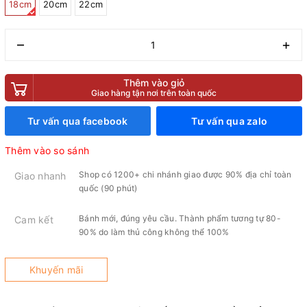
18cm
20cm
22cm
–
+
Thêm vào giỏ
Giao hàng tận nơi trên toàn quốc
Tư vấn qua facebook
Tư vấn qua zalo
Thêm vào so sánh
Shop có 1200+ chi nhánh giao được 90% địa chỉ toàn
Giao nhanh
quốc (90 phút)
Bánh mới, đúng yêu cầu. Thành phẩm tương tự 80-
Cam kết
90% do làm thủ công không thể 100%
Khuyến mãi