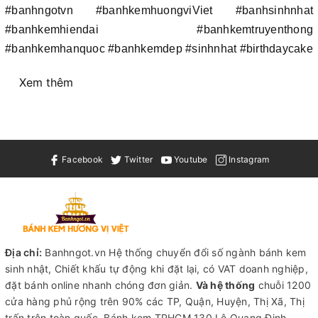
#banhngotvn #banhkemhuongviViet #banhsinhnhat
#banhkemhiendai #banhkemtruyenthong
#banhkemhanquoc #banhkemdep #sinhnhat #birthdaycake
Xem thêm
Facebook
Twitter
Youtube
Instagram
Địa chỉ:
Banhngot.vn Hệ thống chuyển đổi số ngành bánh kem
sinh nhật, Chiết khấu tự động khi đặt lại, có VAT doanh nghiệp,
đặt bánh online nhanh chóng đơn giản.
Và hệ thống
chuỗi 1200
cửa hàng phủ rộng trên 90% các TP, Quận, Huyện, Thị Xã, Thị
trấn trên toàn quốc.
Bánh kem TPHCM
130 Lê Quang Định