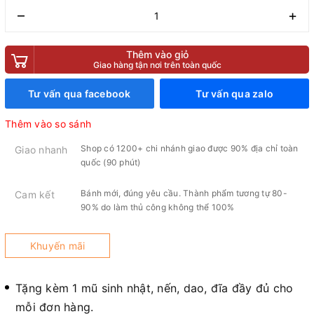
–
+
Thêm vào giỏ
Giao hàng tận nơi trên toàn quốc
Tư vấn qua facebook
Tư vấn qua zalo
Thêm vào so sánh
Shop có 1200+ chi nhánh giao được 90% địa chỉ toàn
Giao nhanh
quốc (90 phút)
Bánh mới, đúng yêu cầu. Thành phẩm tương tự 80-
Cam kết
90% do làm thủ công không thể 100%
Khuyến mãi
Tặng kèm 1 mũ sinh nhật, nến, dao, đĩa đầy đủ cho
mỗi đơn hàng.