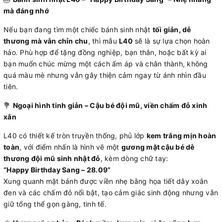
mà đáng nhớ
Nếu bạn đang tìm một chiếc bánh sinh nhật
tối giản, dễ
thương mà vẫn chỉn chu
, thì mẫu
L40
sẽ là sự lựa chọn hoàn
hảo. Phù hợp để tặng đồng nghiệp, bạn thân, hoặc bất kỳ ai
bạn muốn chúc mừng một cách ấm áp và chân thành, không
quá màu mè nhưng vẫn gây thiện cảm ngay từ ánh nhìn đầu
tiên.
💐
Ngoại hình tinh giản – Cậu bé đội mũ, viền chấm đỏ xinh
xắn
L40 có thiết kế tròn truyền thống, phủ lớp
kem trắng mịn hoàn
toàn
, với điểm nhấn là hình vẽ một
gương mặt cậu bé dễ
thương đội mũ sinh nhật đỏ
, kèm dòng chữ tay:
“Happy Birthday Sang – 28.09”
Xung quanh mặt bánh được viền nhẹ bằng họa tiết dây xoắn
đen và các chấm đỏ nổi bật, tạo cảm giác sinh động nhưng vẫn
giữ tổng thể gọn gàng, tinh tế.