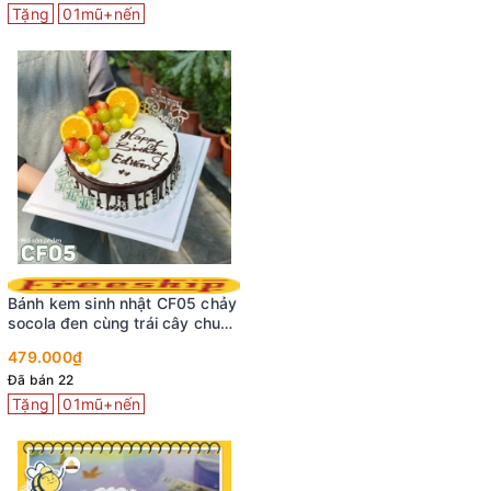
Tặng
01mũ+nến
Bánh kem sinh nhật CF05 chảy
socola đen cùng trái cây chuẩn
vị tuổi thơ
479.000₫
Đã bán 22
Tặng
01mũ+nến