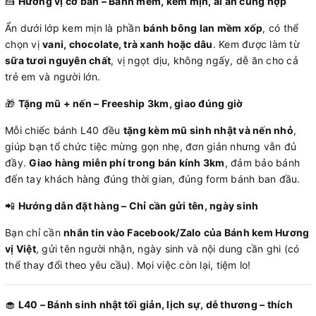
🍰
Hương vị cơ bản – Bánh mềm, kem mịn, ai ăn cũng hợp
Ẩn dưới lớp kem mịn là phần
bánh bông lan mềm xốp
, có thể
chọn vị
vani, chocolate, trà xanh hoặc dâu
. Kem được làm từ
sữa tươi nguyên chất
, vị ngọt dịu, không ngấy, dễ ăn cho cả
trẻ em và người lớn.
🎁
Tặng mũ + nến – Freeship 3km, giao đúng giờ
Mỗi chiếc bánh L40 đều
tặng kèm mũ sinh nhật và nến nhỏ
,
giúp bạn tổ chức tiệc mừng gọn nhẹ, đơn giản nhưng vẫn đủ
đầy.
Giao hàng miễn phí trong bán kính 3km
, đảm bảo bánh
đến tay khách hàng đúng thời gian, đúng form bánh ban đầu.
📲
Hướng dẫn đặt hàng – Chỉ cần gửi tên, ngày sinh
Bạn chỉ cần
nhắn tin vào Facebook/Zalo của Bánh kem Hương
vị Việt
, gửi tên người nhận, ngày sinh và nội dung cần ghi (có
thể thay đổi theo yêu cầu). Mọi việc còn lại, tiệm lo!
🧁
L40 – Bánh sinh nhật tối giản, lịch sự, dễ thương – thích