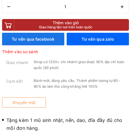
–
+
Thêm vào giỏ
Giao hàng tận nơi trên toàn quốc
Tư vấn qua facebook
Tư vấn qua zalo
Thêm vào so sánh
Shop có 1200+ chi nhánh giao được 90% địa chỉ toàn
Giao nhanh
quốc (90 phút)
Bánh mới, đúng yêu cầu. Thành phẩm tương tự 80-
Cam kết
90% do làm thủ công không thể 100%
Khuyến mãi
Tặng kèm 1 mũ sinh nhật, nến, dao, đĩa đầy đủ cho
mỗi đơn hàng.