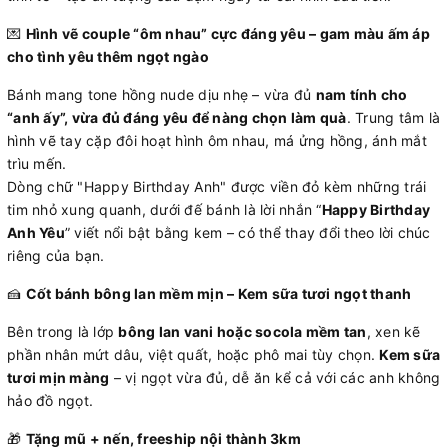
💌
Hình vẽ couple “ôm nhau” cực đáng yêu – gam màu ấm áp
cho tình yêu thêm ngọt ngào
Bánh mang tone hồng nude dịu nhẹ – vừa đủ
nam tính cho
“anh ấy”, vừa đủ đáng yêu để nàng chọn làm quà
. Trung tâm là
hình vẽ tay cặp đôi hoạt hình ôm nhau, má ửng hồng, ánh mắt
trìu mến.
Dòng chữ "Happy Birthday Anh" được viền đỏ kèm những trái
tim nhỏ xung quanh, dưới đế bánh là lời nhắn “
Happy Birthday
Anh Yêu
” viết nổi bật bằng kem – có thể thay đổi theo lời chúc
riêng của bạn.
🍰
Cốt bánh bông lan mềm mịn – Kem sữa tươi ngọt thanh
Bên trong là lớp
bông lan vani hoặc socola mềm tan
, xen kẽ
phần nhân mứt dâu, việt quất, hoặc phô mai tùy chọn.
Kem sữa
tươi mịn màng
– vị ngọt vừa đủ, dễ ăn kể cả với các anh không
hảo đồ ngọt.
🎁
Tặng mũ + nến, freeship nội thành 3km