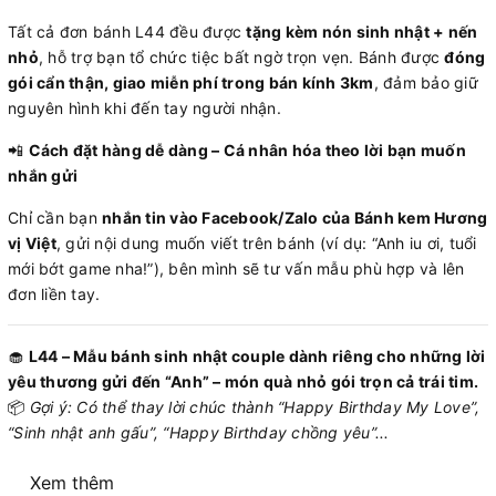
Tất cả đơn bánh L44 đều được
tặng kèm nón sinh nhật + nến
nhỏ
, hỗ trợ bạn tổ chức tiệc bất ngờ trọn vẹn. Bánh được
đóng
gói cẩn thận, giao miễn phí trong bán kính 3km
, đảm bảo giữ
nguyên hình khi đến tay người nhận.
📲
Cách đặt hàng dễ dàng – Cá nhân hóa theo lời bạn muốn
nhắn gửi
Chỉ cần bạn
nhắn tin vào Facebook/Zalo của Bánh kem Hương
vị Việt
, gửi nội dung muốn viết trên bánh (ví dụ: “Anh iu ơi, tuổi
mới bớt game nha!”), bên mình sẽ tư vấn mẫu phù hợp và lên
đơn liền tay.
🧁
L44 – Mẫu bánh sinh nhật couple dành riêng cho những lời
yêu thương gửi đến “Anh” – món quà nhỏ gói trọn cả trái tim.
📦
Gợi ý: Có thể thay lời chúc thành “Happy Birthday My Love”,
“Sinh nhật anh gấu”, “Happy Birthday chồng yêu”...
Xem thêm