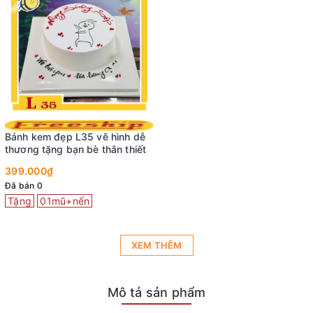
Bánh kem đẹp L35 vẽ hình dễ
thương tặng bạn bè thân thiết
399.000₫
Đã bán 0
Tặng
01mũ+nến
XEM THÊM
Mô tả sản phẩm