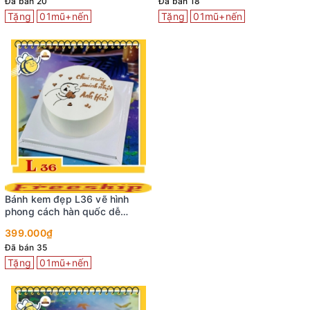
Đã bán 20
Đã bán 18
Tặng
01mũ+nến
Tặng
01mũ+nến
Bánh kem đẹp L36 vẽ hình
phong cách hàn quốc dễ
thương
399.000₫
Đã bán 35
Tặng
01mũ+nến