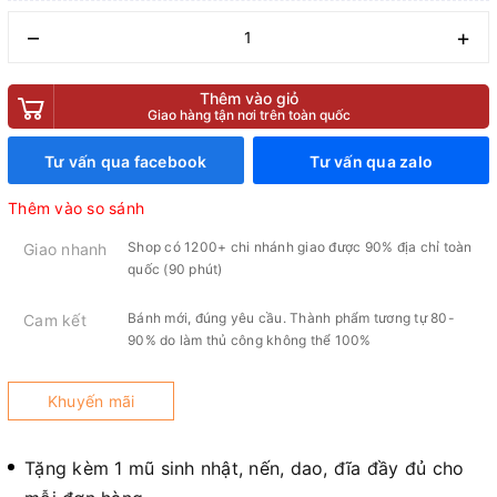
–
+
Thêm vào giỏ
Giao hàng tận nơi trên toàn quốc
Tư vấn qua facebook
Tư vấn qua zalo
Thêm vào so sánh
Shop có 1200+ chi nhánh giao được 90% địa chỉ toàn
Giao nhanh
quốc (90 phút)
Bánh mới, đúng yêu cầu. Thành phẩm tương tự 80-
Cam kết
90% do làm thủ công không thể 100%
Khuyến mãi
Tặng kèm 1 mũ sinh nhật, nến, dao, đĩa đầy đủ cho