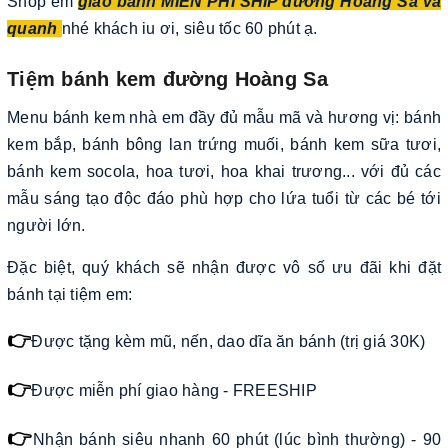
Shop em
giao bánh MIỄN PHÍ SHIP đường Hoàng Sa và
quanh
nhé khách iu ơi, siêu tốc 60 phút ạ.
Tiệm bánh kem đường Hoàng Sa
Menu bánh kem nhà em đầy đủ mẫu mã và hương vị: bánh
kem bắp, bánh bông lan trứng muối, bánh kem sữa tươi,
bánh kem socola, hoa tươi, hoa khai trương... với đủ các
mẫu sáng tạo độc đáo phù hợp cho lứa tuổi từ các bé tới
người lớn.
Đặc biệt, quý khách sẽ nhận được vô số ưu đãi khi đặt
bánh tại tiệm em:
👉
Được tặng kèm mũ, nến, dao dĩa ăn bánh (trị giá 30K)
👉
Được miễn phí giao hàng - FREESHIP
👉
Nhận bánh siêu nhanh 60 phút (lúc bình thường) - 90