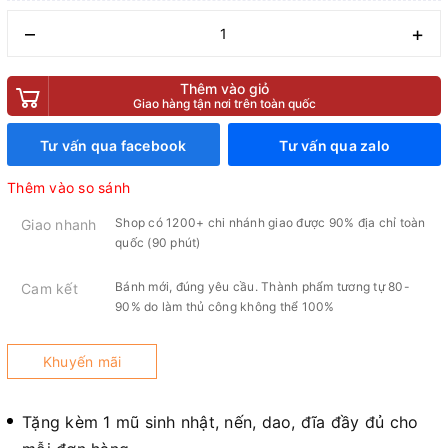
–
+
Thêm vào giỏ
Giao hàng tận nơi trên toàn quốc
Tư vấn qua facebook
Tư vấn qua zalo
Thêm vào so sánh
Shop có 1200+ chi nhánh giao được 90% địa chỉ toàn
Giao nhanh
quốc (90 phút)
Bánh mới, đúng yêu cầu. Thành phẩm tương tự 80-
Cam kết
90% do làm thủ công không thể 100%
Khuyến mãi
Tặng kèm 1 mũ sinh nhật, nến, dao, đĩa đầy đủ cho