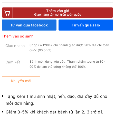
Thêm vào giỏ
Giao hàng tận nơi trên toàn quốc
Tư vấn qua facebook
Tư vấn qua zalo
Thêm vào so sánh
Shop có 1200+ chi nhánh giao được 90% địa chỉ toàn
Giao nhanh
quốc (90 phút)
Bánh mới, đúng yêu cầu. Thành phẩm tương tự 80-
Cam kết
90% do làm thủ công không thể 100%
Khuyến mãi
Tặng kèm 1 mũ sinh nhật, nến, dao, đĩa đầy đủ cho
mỗi đơn hàng.
Giảm 3-5% khi khách đặt bánh từ lần 2, 3 trở đi.