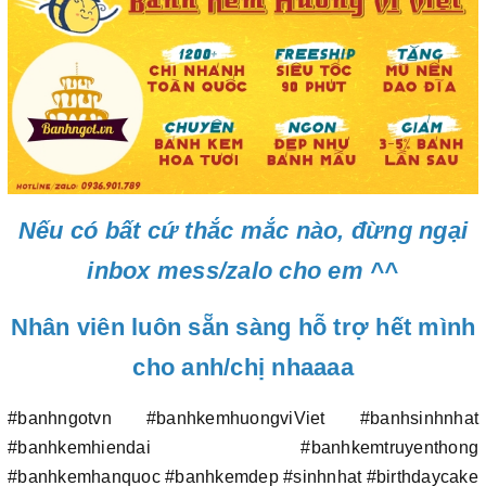
Nếu có bất cứ thắc mắc nào, đừng ngại
inbox mess/zalo cho em ^^
Nhân viên luôn sẵn sàng hỗ trợ hết mình
cho anh/chị nhaaaa
#banhngotvn #banhkemhuongviViet #banhsinhnhat
#banhkemhiendai #banhkemtruyenthong
#banhkemhanquoc #banhkemdep #sinhnhat #birthdaycake