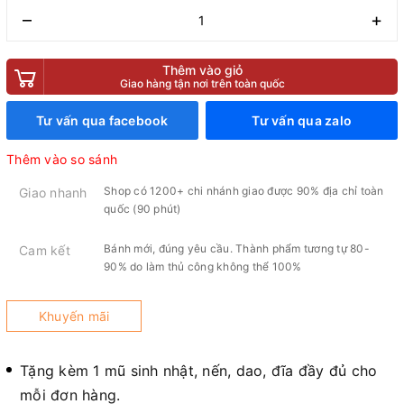
–
+
Thêm vào giỏ
Giao hàng tận nơi trên toàn quốc
Tư vấn qua facebook
Tư vấn qua zalo
Thêm vào so sánh
Shop có 1200+ chi nhánh giao được 90% địa chỉ toàn
Giao nhanh
quốc (90 phút)
Bánh mới, đúng yêu cầu. Thành phẩm tương tự 80-
Cam kết
90% do làm thủ công không thể 100%
Khuyến mãi
Tặng kèm 1 mũ sinh nhật, nến, dao, đĩa đầy đủ cho
mỗi đơn hàng.