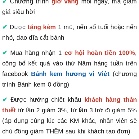
✔
Chương trình
giờ vàng
mỗi ngày, mã giảm
giá siêu hời
✔
Được
tặng kèm
1 mũ, nến số tuổi hoặc nến
nhỏ, dao đĩa cắt bánh
✔
Mua hàng nhận 1
cơ hội hoàn tiền 100%
,
công bố kết quả vào thứ Năm hàng tuần trên
facebook
Bánh kem hương vị Việt
(chương
trình Bánh kem 0 đồng)
✔
Được hưởng chiết khấu
khách hàng thân
thiết
từ lần 2 giảm 3%, từ lần 3 trở đi giảm 5%
(áp dụng cùng lúc các KM khác, nhân viên sẽ
chủ động giảm THÊM sau khi khách tạo đơn)