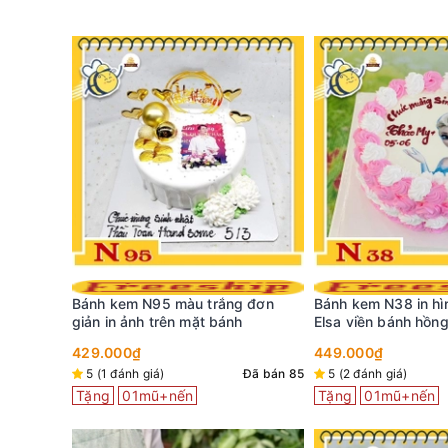
g đơn
Bánh kem N38 in hình công chúa
Bánh kem H660 in ả
h
Elsa viền bánh hồng cho bé gái
cùng viền hoa kem 
449.000₫
369.000₫
Đã bán 85
5 (2 đánh giá)
Đã bán 62
Đã bán 25
Tặng
01mũ+nến
Tặng
01mũ+nến