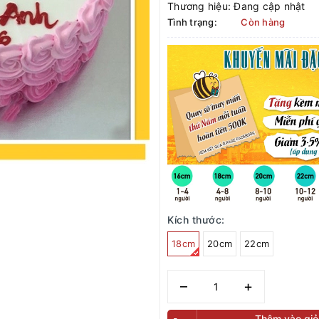
Thương hiệu:
Đang cập nhật
Tình trạng:
Còn hàng
Kích thước:
18cm
20cm
22cm
–
+
Thêm vào giỏ