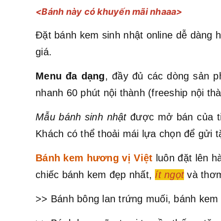
<Bánh này có khuyến mãi nhaaa>
Đặt bánh kem sinh nhật online dễ dàng h
giá.
Menu đa dạng
, đầy đủ các dòng sản p
nhanh 60 phút nội thành (freeship nội t
Mẫu bánh sinh nhật
được mở bán của ti
Khách có thể thoải mái lựa chọn để gửi t
Bánh kem hương vị Việt
luôn đặt lên 
chiếc bánh kem đẹp nhất,
ít ngọt
và thơm
>> Bánh bông lan trứng muối, bánh kem 