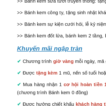
>> Bánh kem sữa tươi truyền thống: tặng
>> Bánh kem công ty, tặng sinh nhật khá
>> Bánh kem sự kiện cưới hỏi, lễ kỷ niệm
>> Bánh kem đốt lửa, bánh kem 2 tầng, 
Khuyến mãi ngập tràn
✔
Chương trình
giờ vàng
mỗi ngày, mã g
✔
Được
tặng kèm
1 mũ, nến số tuổi hoặ
✔
Mua hàng nhận 1
cơ hội hoàn tiền
(chương trình Bánh kem 0 đồng)
✔
Được hưởng chiết khấu
khách hàng t