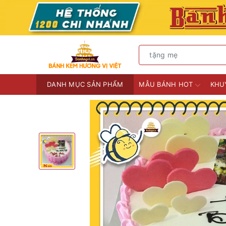
DANH MỤC SẢN PHẨM
MẪU BÁNH HOT
KHU