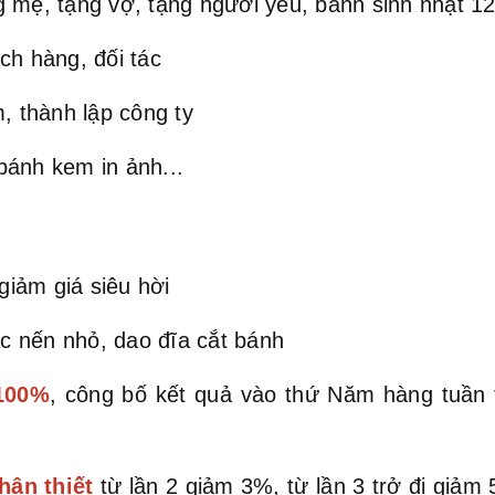
 mẹ, tặng vợ, tặng người yêu, bánh sinh nhật 12 
ch hàng, đối tác
, thành lập công ty
bánh kem in ảnh...
iảm giá siêu hời
c nến nhỏ, dao đĩa cắt bánh
 100%
, công bố kết quả vào thứ Năm hàng tuần
hân thiết
từ lần 2 giảm 3%, từ lần 3 trở đi giả