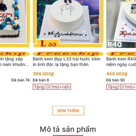
hài hước kèm
Bánh kem R40 trái tim trắng kỷ
Bánh kem N99 
bạn thân
niệm ngày cưới in ảnh gia đình ý
kèm lời chúc 
nghĩa
iu
449.000₫
399.000₫
Đã bán 50
5 (3 đánh giá)
Tặng
01mũ+nến
Tặng
01mũ+
XEM THÊM
Mô tả sản phẩm