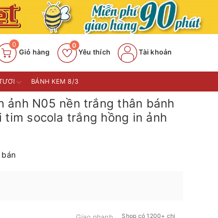
0
0
Giỏ hàng
Yêu thích
Tài khoản
TƯƠI
BÁNH KEM 8/3
n ảnh N05 nền trắng thân bánh
 tim socola trắng hồng in ảnh
 bán
Shop có 1200+ chi
Giao nhanh