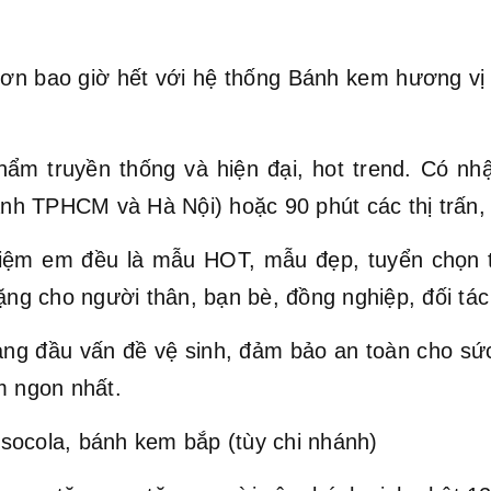
ơn bao giờ hết với hệ thống Bánh kem hương vị Vi
hẩm truyền thống và hiện đại, hot trend. Có nh
hành TPHCM và Hà Nội) hoặc 90 phút các thị trấn,
ệm em đều là mẫu HOT, mẫu đẹp, tuyển chọn t
ặng cho người thân, bạn bè, đồng nghiệp, đối tác 
hàng đầu vấn đề vệ sinh, đảm bảo an toàn cho s
 ngon nhất.
socola, bánh kem bắp (tùy chi nhánh)