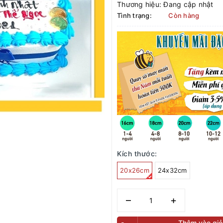
Thương hiệu:
Đang cập nhật
Tình trạng:
Còn hàng
Kích thước:
20x26cm
24x32cm
–
+
Thêm vào giỏ