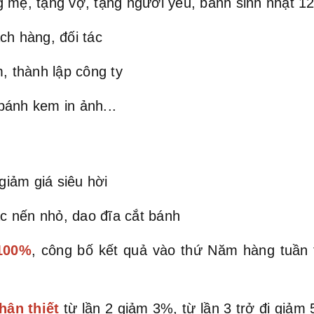
 mẹ, tặng vợ, tặng người yêu, bánh sinh nhật 12 
ch hàng, đối tác
, thành lập công ty
bánh kem in ảnh...
iảm giá siêu hời
c nến nhỏ, dao đĩa cắt bánh
 100%
, công bố kết quả vào thứ Năm hàng tuần
hân thiết
từ lần 2 giảm 3%, từ lần 3 trở đi giả