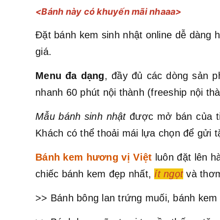
<Bánh này có khuyến mãi nhaaa>
Đặt bánh kem sinh nhật online dễ dàng h
giá.
Menu đa dạng
, đầy đủ các dòng sản p
nhanh 60 phút nội thành (freeship nội t
Mẫu bánh sinh nhật
được mở bán của ti
Khách có thể thoải mái lựa chọn để gửi t
Bánh kem hương vị Việt
luôn đặt lên 
chiếc bánh kem đẹp nhất,
ít ngọt
và thơm
>> Bánh bông lan trứng muối, bánh kem 