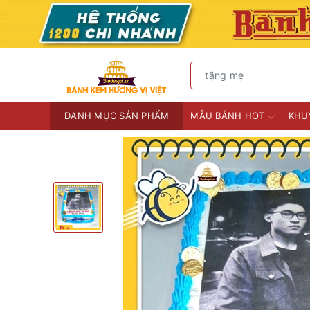
DANH MỤC SẢN PHẨM
MẪU BÁNH HOT
KHU