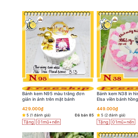
g đơn
Bánh kem N38 in hình công chúa
Bánh kem H660 in ả
h
Elsa viền bánh hồng cho bé gái
cùng viền hoa kem 
449.000₫
369.000₫
Đã bán 85
5 (2 đánh giá)
Đã bán 62
Đã bán 25
Tặng
01mũ+nến
Tặng
01mũ+nến