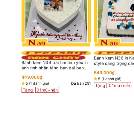
Bánh kem N36 in hình tặng sếp
Bánh kem đẹp L33 
h yêu in
style sang trọng cho nam khuôn
in ảnh độc lạ tặng 
ái bạn
hình vuông
549.000₫
399.000₫
5 (1 đánh giá)
Đã bán 74
Đã bán 6
Đã bán 251
Tặng
01mũ+nến
Tặng
01mũ+nến