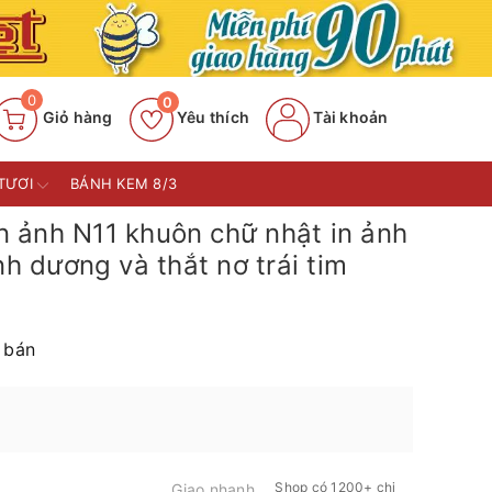
0
0
Giỏ hàng
Yêu thích
Tài khoản
TƯƠI
BÁNH KEM 8/3
 ảnh N11 khuôn chữ nhật in ảnh
nh dương và thắt nơ trái tim
 bán
Shop có 1200+ chi
Giao nhanh