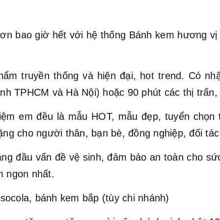
ơn bao giờ hết với hệ thống Bánh kem hương vị Vi
hẩm truyền thống và hiện đại, hot trend. Có nh
hành TPHCM và Hà Nội) hoặc 90 phút các thị trấn,
ệm em đều là mẫu HOT, mẫu đẹp, tuyển chọn t
ặng cho người thân, bạn bè, đồng nghiệp, đối tác 
hàng đầu vấn đề vệ sinh, đảm bảo an toàn cho s
 ngon nhất.
socola, bánh kem bắp (tùy chi nhánh)