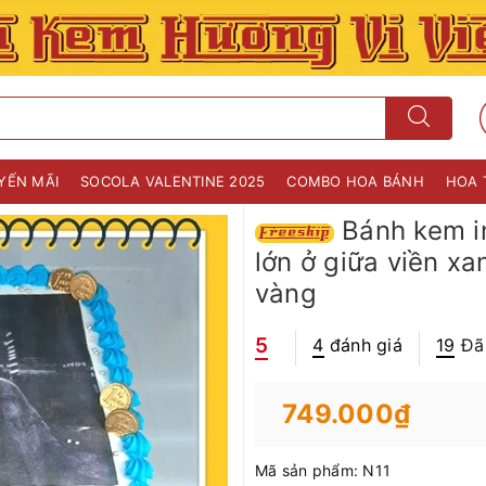
YẾN MÃI
SOCOLA VALENTINE 2025
COMBO HOA BÁNH
HOA 
Bánh kem in
lớn ở giữa viền xa
vàng
5
4
đánh giá
19
Đã
749.000₫
Mã sản phẩm:
N11