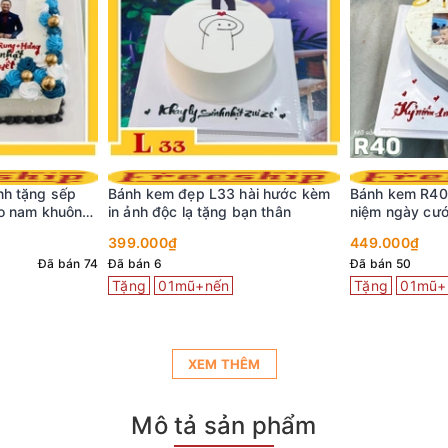
hài hước kèm
Bánh kem R40 trái tim trắng kỷ
Bánh kem N99 
bạn thân
niệm ngày cưới in ảnh gia đình ý
kèm lời chúc 
nghĩa
iu
449.000₫
399.000₫
Đã bán 50
5 (3 đánh giá)
Tặng
01mũ+nến
Tặng
01mũ+
XEM THÊM
Mô tả sản phẩm