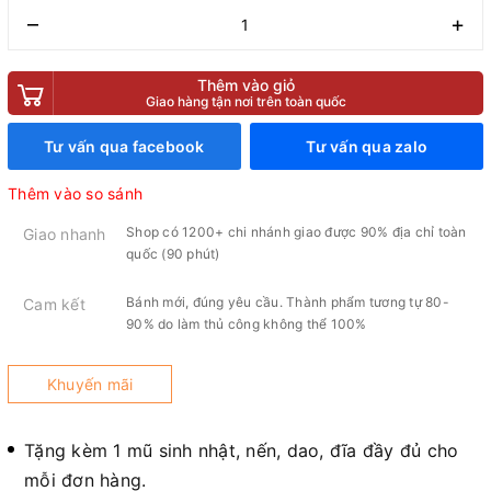
–
+
Thêm vào giỏ
Giao hàng tận nơi trên toàn quốc
Tư vấn qua facebook
Tư vấn qua zalo
Thêm vào so sánh
Shop có 1200+ chi nhánh giao được 90% địa chỉ toàn
Giao nhanh
quốc (90 phút)
Bánh mới, đúng yêu cầu. Thành phẩm tương tự 80-
Cam kết
90% do làm thủ công không thể 100%
Khuyến mãi
Tặng kèm 1 mũ sinh nhật, nến, dao, đĩa đầy đủ cho
mỗi đơn hàng.