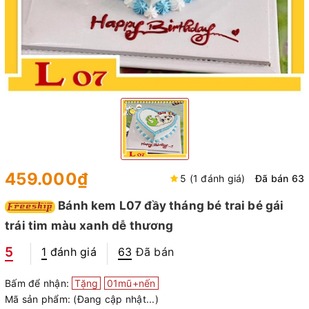
459.000₫
5 (1 đánh giá)
Đã bán 63
Bánh kem L07 đầy tháng bé trai bé gái
trái tim màu xanh dễ thương
5
1
đánh giá
63
Đã bán
Bấm để nhận:
Tặng
01mũ+nến
Mã sản phẩm:
(Đang cập nhật...)