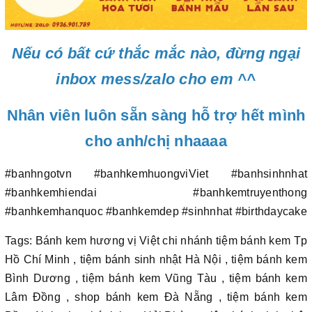
Nếu có bất cứ thắc mắc nào, đừng ngại
inbox mess/zalo cho em ^^
Nhân viên luôn sẵn sàng hỗ trợ hết mình
cho anh/chị nhaaaa
#banhngotvn #banhkemhuongviViet #banhsinhnhat
#banhkemhiendai #banhkemtruyenthong
#banhkemhanquoc #banhkemdep #sinhnhat #birthdaycake
Tags: Bánh kem hương vị Việt chi nhánh tiệm bánh kem Tp
Hồ Chí Minh , tiệm bánh sinh nhật Hà Nội , tiệm bánh kem
Bình Dương , tiệm bánh kem Vũng Tàu , tiệm bánh kem
Lâm Đồng , shop bánh kem Đà Nẵng , tiệm bánh kem