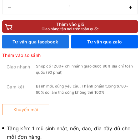
–
+
Thêm vào giỏ
Giao hàng tận nơi trên toàn quốc
Tư vấn qua facebook
Tư vấn qua zalo
Thêm vào so sánh
Shop có 1200+ chi nhánh giao được 90% địa chỉ toàn
Giao nhanh
quốc (90 phút)
Bánh mới, đúng yêu cầu. Thành phẩm tương tự 80-
Cam kết
90% do làm thủ công không thể 100%
Khuyến mãi
Tặng kèm 1 mũ sinh nhật, nến, dao, đĩa đầy đủ cho
mỗi đơn hàng.