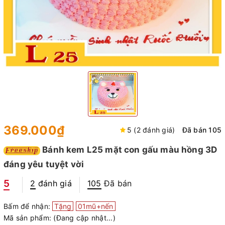
369.000₫
5 (2 đánh giá)
Đã bán 105
Bánh kem L25 mặt con gấu màu hồng 3D
đáng yêu tuyệt vời
5
2
đánh giá
105
Đã bán
Bấm để nhận:
Tặng
01mũ+nến
Mã sản phẩm:
(Đang cập nhật...)