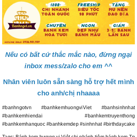
Nếu có bất cứ thắc mắc nào, đừng ngại
inbox mess/zalo cho em ^^
Nhân viên luôn sẵn sàng hỗ trợ hết mình
cho anh/chị nhaaaa
#banhngotvn #banhkemhuongviViet #banhsinhnhat
#banhkemhiendai #banhkemtruyenthong
#banhkemhanquoc #banhkemdep #sinhnhat #birthdaycake
Tags: Bánh kem hương vị Việt chi nhánh tiệm bánh kem Tp