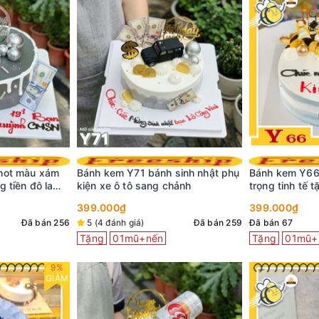
hot màu xám
Bánh kem Y71 bánh sinh nhật phụ
Bánh kem Y66
 tiền đô la
kiện xe ô tô sang chảnh
trọng tinh tế 
hàng
399.000₫
399.000₫
Đã bán 256
5 (4 đánh giá)
Đã bán 259
Đã bán 67
Tặng
01mũ+nến
Tặng
01mũ+
9%
GIẢM