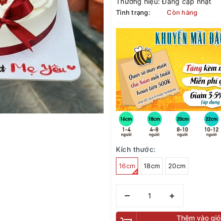
Thương hiệu:
Đang cập nhật
Tình trạng:
Còn hàng
Kích thước:
16cm
18cm
20cm
–
+
Thêm vào giỏ