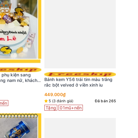
 phụ kiện sang
Bánh kem
Bánh kem Y56 trái tim màu trắng
tặng nam nữ, khách
đỏ ở giữ
rắc bột velved ở viền xinh iu
298.000
449.000₫
5 (3 đán
5 (3 đánh giá)
Đã bán 265
nến
Tặng
0
Tặng
01mũ+nến