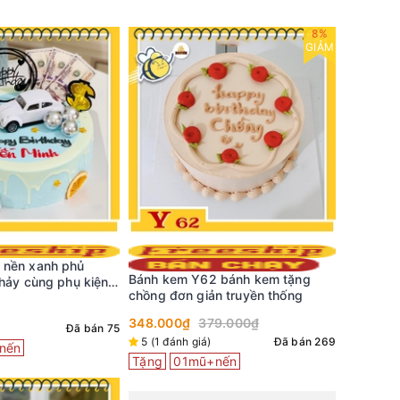
8%
GIẢM
 nền xanh phủ
Bánh kem
Bánh kem Y62 bánh kem tặng
chảy cùng phụ kiện
pha chút
chồng đơn giản truyền thống
birthday 
449.000
348.000₫
379.000₫
Đã bán 75
5 (1 đán
5 (1 đánh giá)
Đã bán 269
nến
Tặng
0
Tặng
01mũ+nến