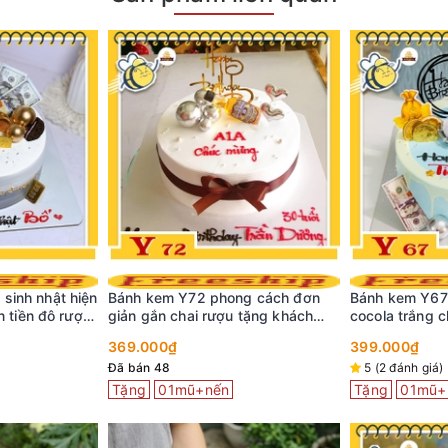
sinh nhật hiện
Bánh kem Y72 phong cách đơn
Bánh kem Y67
ện tiền đô rượu
giản gắn chai rượu tặng khách
cocola trắng 
hàng
tiền vàng oto
369.000₫
399.000₫
Đã bán 48
5 (2 đánh giá)
Tặng
01mũ+nến
Tặng
01mũ+