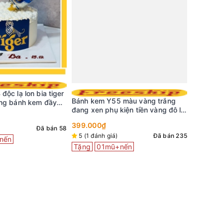
ộc lạ lon bia tiger
Bánh kem
Bánh kem Y55 màu vàng trắng
ống bánh kem đầy
đô la mừ
đang xen phụ kiện tiền vàng đô la
479.000
sang trọng
399.000₫
Đã bán 58
Đã bán 37
5 (1 đánh giá)
Đã bán 235
nến
Tặng
0
Tặng
01mũ+nến