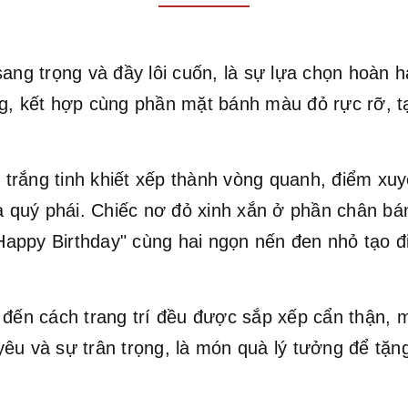
 trọng và đầy lôi cuốn, là sự lựa chọn hoàn hả
g, kết hợp cùng phần mặt bánh màu đỏ rực rỡ, tạ
rắng tinh khiết xếp thành vòng quanh, điểm xuy
à quý phái. Chiếc nơ đỏ xinh xắn ở phần chân bán
appy Birthday" cùng hai ngọn nến đen nhỏ tạo đ
 đến cách trang trí đều được sắp xếp cẩn thận, 
êu và sự trân trọng, là món quà lý tưởng để tặn