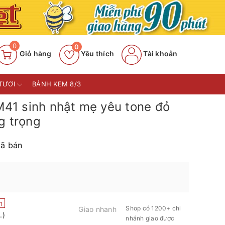
0
0
Giỏ hàng
Yêu thích
Tài khoản
TƯƠI
BÁNH KEM 8/3
41 sinh nhật mẹ yêu tone đỏ
g trọng
ã bán
n
Shop có 1200+ chi
Giao nhanh
.)
nhánh giao được