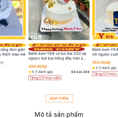
rắng đơn giản
Bánh kem Y64 đ
Bánh kem Y68 vỏ lon bia 333 up
g thích màu mè
rót ngược xu
ngược bọt bia trắng đầy tràn ý
bọt bia
0₫
459.000₫
nghĩa
399.000₫
5 (1 đánh giá)
5 (1 đánh giá)
Đã bán 284
Tặng
01mũ+
Tặng
01mũ+nến
XEM THÊM
Mô tả sản phẩm