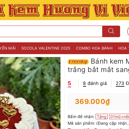
YẾN MÃI
SOCOLA VALENTINE 2025
COMBO HOA BÁNH
HOA 
Bánh kem M
trắng bắt mắt san
5
8
đánh giá
273
Đ
369.000₫
Bấm để nhận:
Tặng
01mũ+nế
Mã sản phẩm:
(Đang cập nhật..