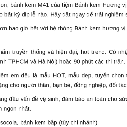
ngon, bánh kem M41 của tiệm Bánh kem Hương vị 
 bất kỳ dịp lễ nào. Hãy đặt ngay để trải nghiệm 
ơn bao giờ hết với hệ thống Bánh kem hương vị Vi
hẩm truyền thống và hiện đại, hot trend. Có nh
hành TPHCM và Hà Nội) hoặc 90 phút các thị trấn,
ệm em đều là mẫu HOT, mẫu đẹp, tuyển chọn t
ặng cho người thân, bạn bè, đồng nghiệp, đối tác 
hàng đầu vấn đề vệ sinh, đảm bảo an toàn cho s
 ngon nhất.
socola, bánh kem bắp (tùy chi nhánh)