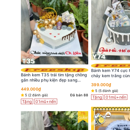
 rắc bột
Bánh kem Y74 cực 
Bánh kem T35 trái tim tặng chồng
ợng
chảy kem trắng cùng
gắn nhiều phụ kiện đẹp sang
mỹ
399.000₫
trọng
449.000₫
Đã bán 279
5 (5 đánh giá)
5 (2 đánh giá)
Đã bán 88
Tặng
01mũ+nến
Tặng
01mũ+nến
7%
GIẢM