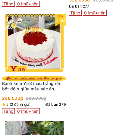
Tặng
01mũ+nến
Đã bán 277
Tặng
01mũ+nến
9%
GIẢM
Bánh kem Y53 màu trắng rắc
bột đỏ ở giữa màu sắc ấn
tượng
298.000₫
329.000₫
5 (3 đánh giá)
Đã bán 279
Tặng
01mũ+nến