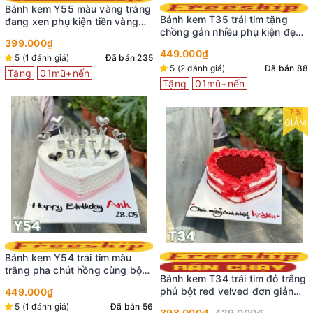
Bánh kem Y55 màu vàng trắng
Bánh kem T35 trái tim tặng
đang xen phụ kiện tiền vàng
chồng gắn nhiều phụ kiện đẹp
đô la sang trọng
399.000₫
sang trọng
449.000₫
5 (1 đánh giá)
Đã bán 235
5 (2 đánh giá)
Đã bán 88
Tặng
01mũ+nến
Tặng
01mũ+nến
7%
GIẢM
Bánh kem Y54 trái tim màu
trắng pha chút hồng cùng bộ
Bánh kem T34 trái tim đỏ trắng
nến birthday xinh
phủ bột red velved đơn giản
449.000₫
xinh yêu
5 (1 đánh giá)
Đã bán 56
398.000₫
429.000₫