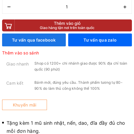
–
+
Thêm vào giỏ
Giao hàng tận nơi trên toàn quốc
Tư vấn qua facebook
Tư vấn qua zalo
Thêm vào so sánh
Shop có 1200+ chi nhánh giao được 90% địa chỉ toàn
Giao nhanh
quốc (90 phút)
Bánh mới, đúng yêu cầu. Thành phẩm tương tự 80-
Cam kết
90% do làm thủ công không thể 100%
Khuyến mãi
Tặng kèm 1 mũ sinh nhật, nến, dao, đĩa đầy đủ cho
mỗi đơn hàng.