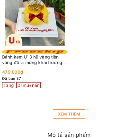
Bánh kem U13 hũ vàng tiền
vàng đô la mừng khai trương
hồng phát
479.000₫
Đã bán 37
Tặng
01mũ+nến
XEM THÊM
Mô tả sản phẩm