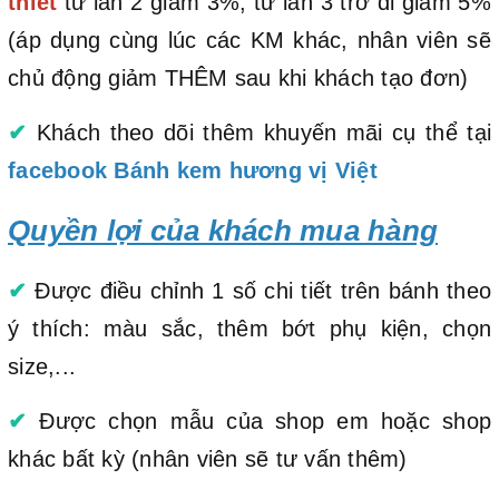
thiết
từ lần 2 giảm 3%, từ lần 3 trở đi giảm 5%
(áp dụng cùng lúc các KM khác, nhân viên sẽ
chủ động giảm THÊM sau khi khách tạo đơn)
✔
Khách theo dõi thêm khuyến mãi cụ thể tại
facebook Bánh kem hương vị Việt
Quyền lợi của khách mua hàng
✔
Được điều chỉnh 1 số chi tiết trên bánh theo
ý thích: màu sắc, thêm bớt phụ kiện, chọn
size,...
✔
Được chọn mẫu của shop em hoặc shop
khác bất kỳ (nhân viên sẽ tư vấn thêm)