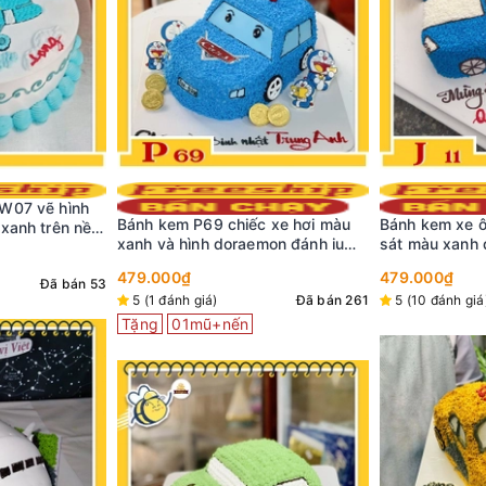
Bánh kem xe ô
 xe hơi màu
Bánh kem xe ô tô J11 xe ô tô cảnh
kẻ sọc vàng n
mon đánh iu
sát màu xanh dương nước biển
đường đua
479.000₫
đẹp
479.000₫
5 (4 đánh giá)
Đã bán 261
5 (10 đánh giá)
Đã bán 29