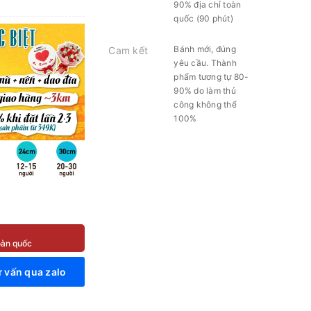
90% địa chỉ toàn
quốc (90 phút)
Bánh mới, đúng
Cam kết
yêu cầu. Thành
phẩm tương tự 80-
90% do làm thủ
công không thể
100%
toàn quốc
 vấn qua zalo