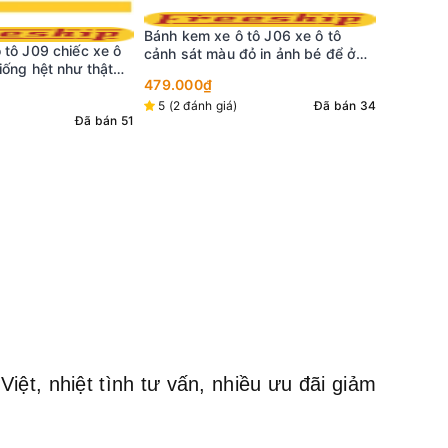
 tô J06 xe ô tô
Bánh ke
đỏ in ảnh bé để ở
Jetstar 
Bánh kem xe ô tô J03 ô tô bé trai
trí thêm 
màu xanh dương mặt cười vui vẻ
699.000
Đã bán 34
5 (1 đán
479.000₫
5 (5 đánh giá)
Đã bán 37
ệt, nhiệt tình tư vấn, nhiều ưu đãi giảm