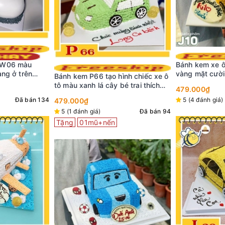
Bánh kem xe ô
Bánh kem xe ô tô J10 xe ô tô màu
màu đỏ sọc tr
vàng mặt cười dễ thương bé thích
thương
ình chiếc xe ô
479.000₫
mê
é trai thích
479.000₫
5 (7 đánh giá)
5 (4 đánh giá)
Đã bán 60
Đã bán 94