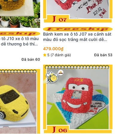
 tô J07 xe cảnh sát
Bánh kem
Bánh kem xe ô tô J04 chiếc xe hơi
ắng mắt cười dễ
màu xanh
màu xanh dương tia chớp vàng
bé trai n
479.000
ngộ nghĩnh trẻ thơ
479.000₫
Đã bán 53
4,3 (6 đ
5 (4 đánh giá)
Đã bán 55