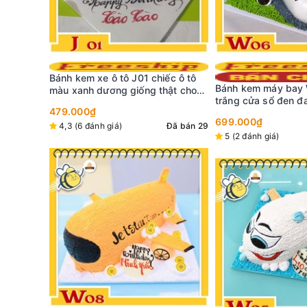
ếc ô tô
Bánh kem máy bay W06 màu
hật cho
trắng cửa sổ đen đang ở trên
Bánh kem P66 tạo h
đường băng xám cỏ xanh
tô màu xanh lá cây b
699.000₫
Đã bán 29
mê
5 (2 đánh giá)
Đã bán 134
479.000₫
5 (1 đánh giá)
Tặng
01mũ+nến