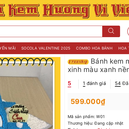
YẾN MÃI
SOCOLA VALENTINE 2025
COMBO HOA BÁNH
HOA 
Bánh kem m
xinh màu xanh nền
5
1
đánh giá
54
Đã
599.000₫
Mã sản phẩm:
W01
Thương hiệu:
Đang cập nhật