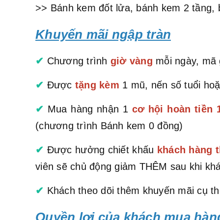
>> Bánh kem đốt lửa, bánh kem 2 tầng, 
Khuyến mãi ngập tràn
✔
Chương trình
giờ vàng
mỗi ngày, mã g
✔
Được
tặng kèm
1 mũ, nến số tuổi hoặ
✔
Mua hàng nhận 1
cơ hội hoàn tiền
(chương trình Bánh kem 0 đồng)
✔
Được hưởng chiết khấu
khách hàng t
viên sẽ chủ động giảm THÊM sau khi khá
✔
Khách theo dõi thêm khuyến mãi cụ th
Quyền lợi của khách mua hàn