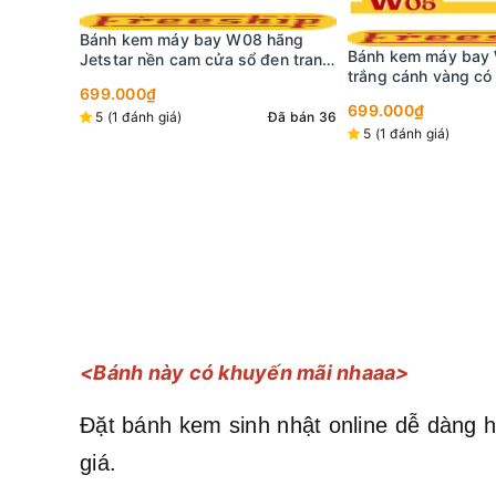
 hãng
Bánh kem máy bay W05 màu
đen trang
trắng cánh vàng có khuôn mặt
biểu cảm dữ dội
Bánh kem xe ô tô J
699.000₫
Đã bán 36
xanh dương mặt cườ
5 (1 đánh giá)
Đã bán 15
479.000₫
5 (4 đánh giá)
<Bánh này có khuyến mãi nhaaa>
Đặt bánh kem sinh nhật online dễ dàng h
giá.