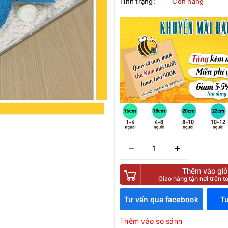
Tình trạng:
Còn hàng
–
+
Thêm vào giỏ
Giao hàng tận nơi trên 
Tư vấn qua facebook
Tư
Thêm vào so sánh