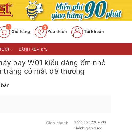
0
0
Giỏ hàng
Yêu thích
Tài khoản
TƯƠI
BÁNH KEM 8/3
áy bay W01 kiểu dáng ốm nhỏ
 trắng có mắt dễ thương
 bán
Shop có 1200+ chi
Giao nhanh
nhánh giao được