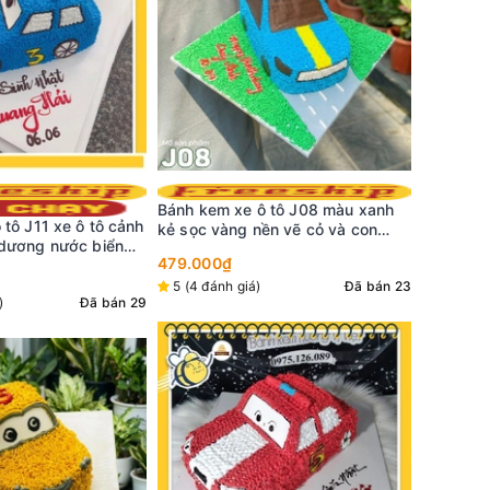
 tô J08 màu xanh
Bánh kem
Bánh kem xe ô tô J05 xe ô tô màu
ền vẽ cỏ và con
màu xanh
đỏ mặt cười dễ thương cho bé trẻ
479.000
nhỏ
479.000₫
Đã bán 23
5 (3 đán
5 (8 đánh giá)
Đã bán 25