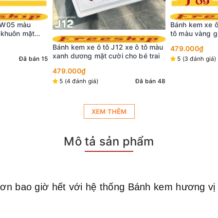
Bánh kem xe ô
Bánh kem xe ô tô J09 chiếc xe ô
cảnh sát màu 
tô màu vàng giống hệt như thật
mui xe
479.000₫
ngộ nghĩnh tặng bé
12 xe ô tô màu
479.000₫
5 (2 đánh giá)
i cho bé trai
5 (3 đánh giá)
Đã bán 51
Đã bán 48
XEM THÊM
Mô tả sản phẩm
ơn bao giờ hết với hệ thống Bánh kem hương vị Vi