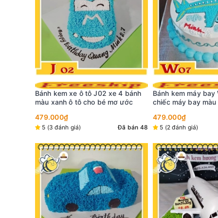
 4 bánh
Bánh kem máy bay W07 vẽ hình
Bánh kem P69 chiếc
ơ ước
chiếc máy bay màu xanh trên nền
xanh và hình dorae
mây trắng bay
479.000₫
cho bé
479.000₫
Đã bán 48
5 (2 đánh giá)
Đã bán 53
5 (1 đánh giá)
Tặng
01mũ+nến