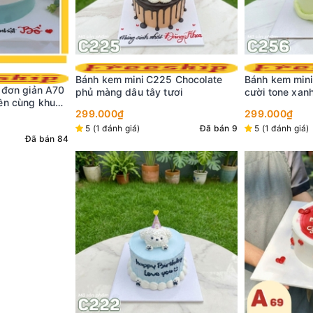
5 Chocolate
Bánh kem mini C256 hình mặt
Bánh kem sinh
ươi
cười tone xanh bơ dâu tây
nền trắng viền
tim xinh xắn
299.000₫
298.000₫
32
Đã bán 9
5 (1 đánh giá)
Đã bán 25
5 (40 đánh giá
9%
GIẢM