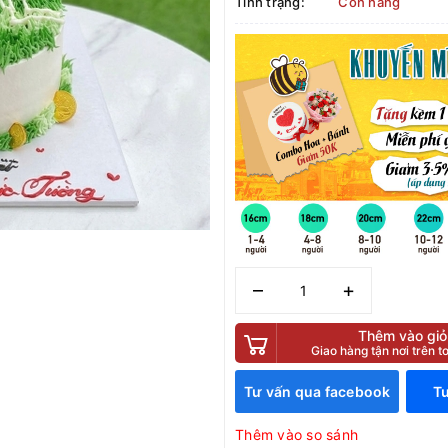
Tình trạng:
Còn hàng
–
+
Thêm vào giỏ
Giao hàng tận nơi trên 
Tư vấn qua facebook
Tư
Thêm vào so sánh