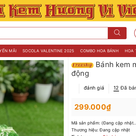
YẾN MÃI
SOCOLA VALENTINE 2025
COMBO HOA BÁNH
HOA 
Bánh kem mi
động
đánh giá
12
Đã bá
299.000₫
Mã sản phẩm:
(Đang cập nhật..
Thương hiệu:
Đang cập nhật