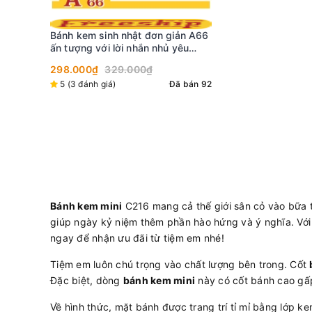
Bánh kem mini C222
giản A66
trắng 3D dễ thương
ủ yêu
299.000₫
 đối
Đã bán 4
Đã bán 92
Bánh kem mini
C216 mang cả thế giới sân cỏ vào bữa 
giúp ngày kỷ niệm thêm phần hào hứng và ý nghĩa. Với
ngay để nhận ưu đãi từ tiệm em nhé!
Tiệm em luôn chú trọng vào chất lượng bên trong. Cốt
Đặc biệt, dòng
bánh kem mini
này có cốt bánh cao gấp 
Về hình thức, mặt bánh được trang trí tỉ mỉ bằng lớp