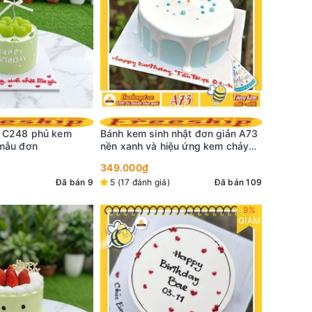
 nhật đơn giản A73
Bánh kem sinh nhật đơn giản A52
Bánh kem
iệu ứng kem chảy
nền màu hồng nhạt vẽ tim trắng
hồng mơ 
hiện đại
lớn ỏ giữa nhiều tim li ti
quanh vi
298.000₫
329.000₫
298.000
)
Đã bán 109
5 (47 đánh giá)
Đã bán 111
5 (23 đá
9%
GIẢM