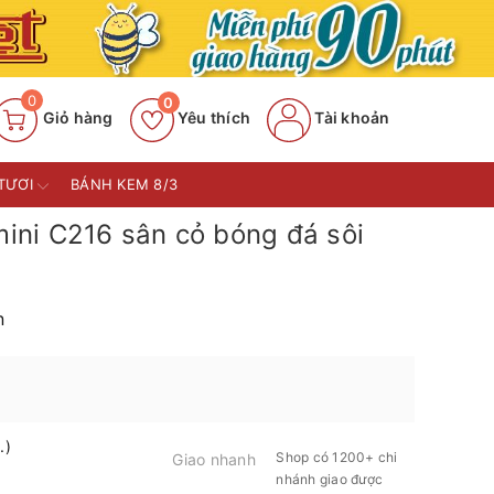
0
0
Giỏ hàng
Yêu thích
Tài khoản
TƯƠI
BÁNH KEM 8/3
ni C216 sân cỏ bóng đá sôi
n
.)
Shop có 1200+ chi
Giao nhanh
nhánh giao được