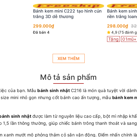
 tạo hình cún
Bánh kem sinh nhật đơn giản A69
Bánh kem sinh
nền trắng loang màu đỏ ở mặt vẽ
nền màu trắng
nhiều tim đỏ nho nhỏ xinh xinh
xanh lá thú vị
298.000₫
329.000₫
349.000₫
4,9 (75 đánh giá)
Đã bán 587
5 (20 đánh giá
Tặng
01mũ+nến
XEM THÊM
Mô tả sản phẩm
tiệc của bạn. Mẫu
bánh sinh nhật
C216 là món quà tuyệt vời dành
 size mini nhỏ gọn nhưng cốt bánh cao ấn tượng, mẫu
bánh kem m
bánh sinh nhật
được làm từ nguyên liệu cao cấp, bột mì nhập khẩ
1,5 lần thông thường, giúp chiếc bánh trông thanh thoát và sang 
 kem xanh mướt mô phỏng thảm cỏ sân vận động. Điểm nhấn chính l