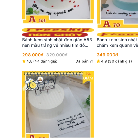
Bánh kem mini C22
giản A53
Bánh kem sinh nhật đơn giản A70
phủ màng dâu tây t
im đỏ
chấm kem quanh viền cùng khung
299.000₫
HPBD nổi bật
349.000₫
5 (1 đánh giá)
Đã bán 71
4,9 (30 đánh giá)
Đã bán 84
9%
GIẢM