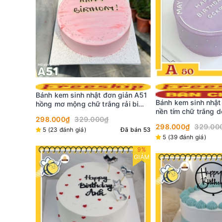
giản A51
Bánh kem mini C24
Bánh kem sinh nhật đơn giản A50
rải bi
và lớp phủ chảy xa
nền tím chữ trắng dễ thương
299.000₫
không sến
298.000₫
329.000₫
Đã bán 53
Đã bán 7
5 (39 đánh giá)
Đã bán 106
9%
GIẢM