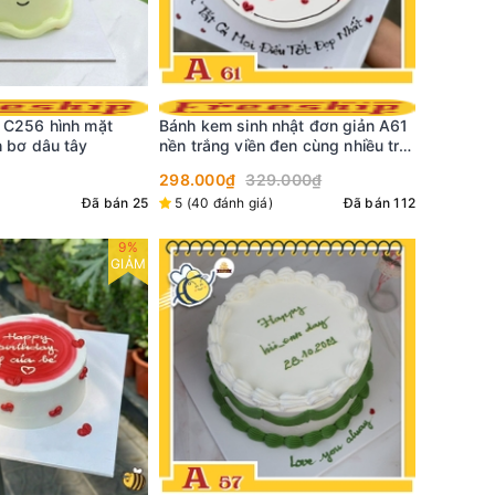
 nhật đơn giản A61
Bánh kem sinh nhật đơn giản A60
Bánh kem
 đen cùng nhiều trái
nền hồng viền trên bánh và dưới
nền màu 
đế tinh tế
9.000₫
349.000₫
cắm phụ 
298.000
)
Đã bán 112
5 (19 đánh giá)
Đã bán 140
4,8 (44 
9%
GIẢM