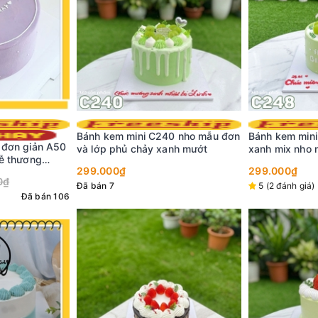
0 nho mẫu đơn
Bánh kem mini C248 phủ kem
Bánh kem sinh
nh mướt
xanh mix nho mẫu đơn
nền xanh và h
cùng phụ kiện 
299.000₫
349.000₫
5 (2 đánh giá)
Đã bán 9
5 (17 đánh giá