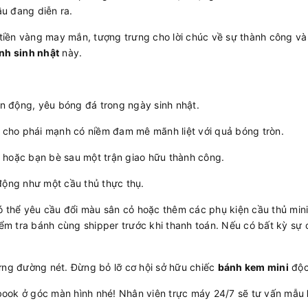
ầu đang diễn ra.
iền vàng may mắn, tượng trưng cho lời chúc về sự thành công và
nh sinh nhật
này.
 động, yêu bóng đá trong ngày sinh nhật.
 cho phái mạnh có niềm đam mê mãnh liệt với quả bóng tròn.
 hoặc bạn bè sau một trận giao hữu thành công.
ộng như một cầu thủ thực thụ.
ó thể yêu cầu đổi màu sân cỏ hoặc thêm các phụ kiện cầu thủ min
iểm tra bánh cùng shipper trước khi thanh toán. Nếu có bất kỳ sự 
ừng đường nét. Đừng bỏ lỡ cơ hội sở hữu chiếc
bánh kem mini
độc
ook ở góc màn hình nhé! Nhân viên trực máy 24/7 sẽ tư vấn mẫu