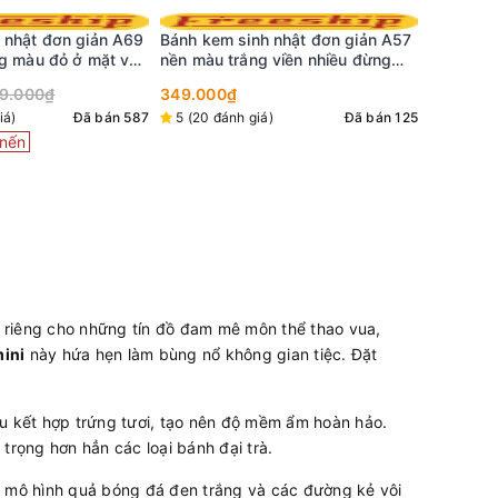
 nhật đơn giản A57
Bánh kem sinh nhật đơn giản A55
Bánh kem
 viền nhiều đừng
nền hồng vẽ quả đào kiểu Hàn
ấn tượng 
Quốc siêu cưng
298.000₫
329.000₫
thương c
298.000
phương
)
Đã bán 125
5 (13 đánh giá)
Đã bán 124
5 (3 đán
 riêng cho những tín đồ đam mê môn thể thao vua,
ini
này hứa hẹn làm bùng nổ không gian tiệc. Đặt
u kết hợp trứng tươi, tạo nên độ mềm ẩm hoàn hảo.
trọng hơn hẳn các loại bánh đại trà.
à mô hình quả bóng đá đen trắng và các đường kẻ vôi