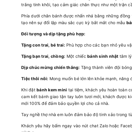
trắng tinh khôi, tạo cảm giác chân thực như một trận c
Phía dưới chân bánh được nhấn nhá bằng những đồng t
tạo nên sự đối lập màu sắc cực kỳ bắt mắt cho mẫu
bá
Đối tượng và dịp tặng phù hợp:
Tặng con trai, bé trai:
Phù hợp cho các bạn nhỏ yêu vận
Tặng bạn trai, chồng:
Một chiếc
bánh sinh nhật
tâm lý
Dịp chúc mừng chiến thắng:
Tặng thành viên đội bóng
Tiệc thôi nôi:
Mong muốn bé lớn lên khỏe mạnh, năng đ
Khi đặt
bánh kem mini
tại tiệm, khách yêu hoàn toàn c
cam kết bánh giao tận tay luôn tươi mới, khách được k
mới 100% để đảm bảo quyền lợi cho cả nhà.
Tay nghề thợ nhà em luôn đảm bảo độ tinh xảo trong t
Khách yêu hãy bấm ngay vào nút chat Zalo hoặc Faceb