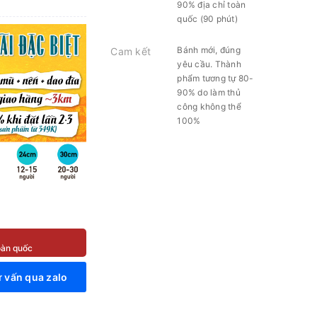
90% địa chỉ toàn
quốc (90 phút)
Bánh mới, đúng
Cam kết
yêu cầu. Thành
phẩm tương tự 80-
90% do làm thủ
công không thể
100%
toàn quốc
 vấn qua zalo