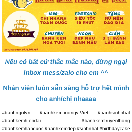
Nếu có bất cứ thắc mắc nào, đừng ngại
inbox mess/zalo cho em ^^
Nhân viên luôn sẵn sàng hỗ trợ hết mình
cho anh/chị nhaaaa
#banhngotvn #banhkemhuongviViet #banhsinhnhat
#banhkemhiendai #banhkemtruyenthong
#banhkemhanquoc #banhkemdep #sinhnhat #birthdaycake