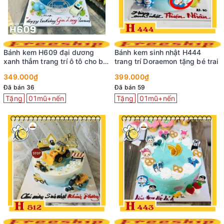
Bánh kem mini C215 bé trai và
Bánh kem H670 chủ đề
thế giới xanh dịu
Doremon và xe hơi năng động
cho bé trai
299.000₫
449.000₫
Đã bán 4
Đã bán 32
Tặng
01mũ+nến
Bánh kem mini C209 tone xanh