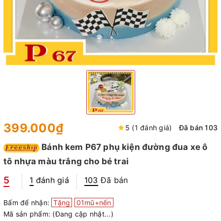
399.000₫
5 (1 đánh giá)
Đã bán 103
Bánh kem P67 phụ kiện đường đua xe ô
tô nhựa màu trắng cho bé trai
5
1
đánh giá
103
Đã bán
Bấm để nhận:
Tặng
01mũ+nến
Mã sản phẩm:
(Đang cập nhật...)