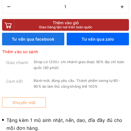
–
+
Thêm vào giỏ
Giao hàng tận nơi trên toàn quốc
Tư vấn qua facebook
Tư vấn qua zalo
Thêm vào so sánh
Shop có 1200+ chi nhánh giao được 90% địa chỉ toàn
Giao nhanh
quốc (90 phút)
Bánh mới, đúng yêu cầu. Thành phẩm tương tự 80-
Cam kết
90% do làm thủ công không thể 100%
Khuyến mãi
Tặng kèm 1 mũ sinh nhật, nến, dao, đĩa đầy đủ cho
mỗi đơn hàng.