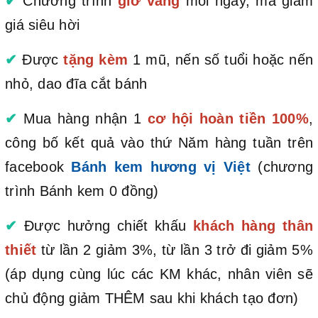
✔
Chương trình
giờ vàng
mỗi ngày, mã giảm
giá siêu hời
✔
Được
tặng kèm
1 mũ, nến số tuổi hoặc nến
nhỏ, dao đĩa cắt bánh
✔
Mua hàng nhận 1
cơ hội hoàn tiền 100%
,
công bố kết quả vào thứ Năm hàng tuần trên
facebook
Bánh kem hương vị Việt
(chương
trình Bánh kem 0 đồng)
✔
Được hưởng chiết khấu
khách hàng thân
thiết
từ lần 2 giảm 3%, từ lần 3 trở đi giảm 5%
(áp dụng cùng lúc các KM khác, nhân viên sẽ
chủ động giảm THÊM sau khi khách tạo đơn)