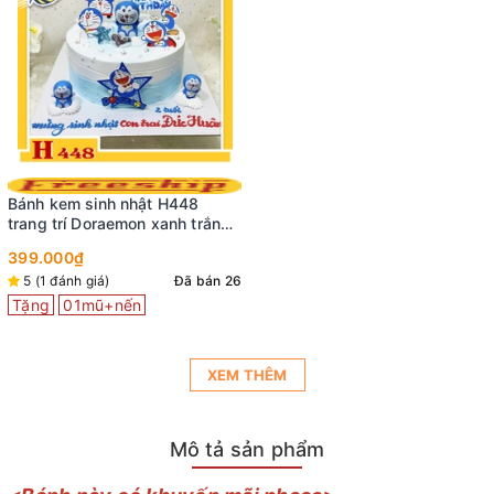
Bánh kem đôi H721 hồng xanh
bé trai và bé gái búp bê đá
bóng
Bánh kem H612 công trình xây
699.000₫
dựng cực ngầu cho bé trai
5 (1 đánh giá)
Đã bán 21
Tặng
01mũ+nến
369.000₫
Đã bán 20
Tặng
01mũ+nến
XEM THÊM
Mô tả sản phẩm