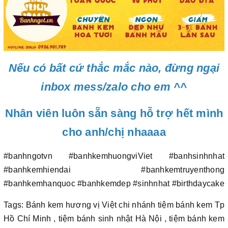
Nếu có bất cứ thắc mắc nào, đừng ngại
inbox mess/zalo cho em ^^
Nhân viên luôn sẵn sàng hỗ trợ hết mình
cho anh/chị nhaaaa
#banhngotvn #banhkemhuongviViet #banhsinhnhat
#banhkemhiendai #banhkemtruyenthong
#banhkemhanquoc #banhkemdep #sinhnhat #birthdaycake
Tags: Bánh kem hương vị Việt chi nhánh tiệm bánh kem Tp
Hồ Chí Minh , tiệm bánh sinh nhật Hà Nội , tiệm bánh kem