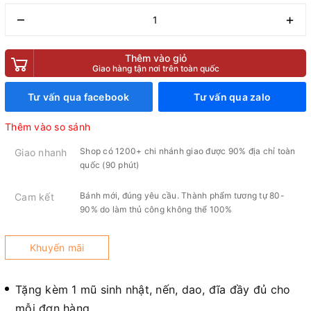
–
+
Thêm vào giỏ
Giao hàng tận nơi trên toàn quốc
Tư vấn qua facebook
Tư vấn qua zalo
Thêm vào so sánh
Shop có 1200+ chi nhánh giao được 90% địa chỉ toàn
Giao nhanh
quốc (90 phút)
Bánh mới, đúng yêu cầu. Thành phẩm tương tự 80-
Cam kết
90% do làm thủ công không thể 100%
Khuyến mãi
Tặng kèm 1 mũ sinh nhật, nến, dao, đĩa đầy đủ cho
mỗi đơn hàng.