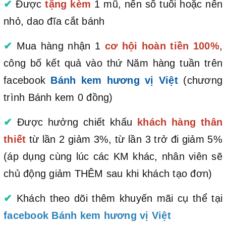
✔
Được
tặng kèm
1 mũ, nến số tuổi hoặc nến
nhỏ, dao đĩa cắt bánh
✔
Mua hàng nhận 1
cơ hội hoàn tiền 100%
,
công bố kết quả vào thứ Năm hàng tuần trên
facebook
Bánh kem hương vị Việt
(chương
trình Bánh kem 0 đồng)
✔
Được hưởng chiết khấu
khách hàng thân
thiết
từ lần 2 giảm 3%, từ lần 3 trở đi giảm 5%
(áp dụng cùng lúc các KM khác, nhân viên sẽ
chủ động giảm THÊM sau khi khách tạo đơn)
✔
Khách theo dõi thêm khuyến mãi cụ thể tại
facebook Bánh kem hương vị Việt