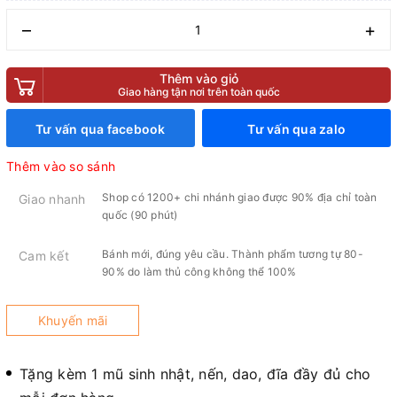
–
+
Thêm vào giỏ
Giao hàng tận nơi trên toàn quốc
Tư vấn qua facebook
Tư vấn qua zalo
Thêm vào so sánh
Shop có 1200+ chi nhánh giao được 90% địa chỉ toàn
Giao nhanh
quốc (90 phút)
Bánh mới, đúng yêu cầu. Thành phẩm tương tự 80-
Cam kết
90% do làm thủ công không thể 100%
Khuyến mãi
Tặng kèm 1 mũ sinh nhật, nến, dao, đĩa đầy đủ cho