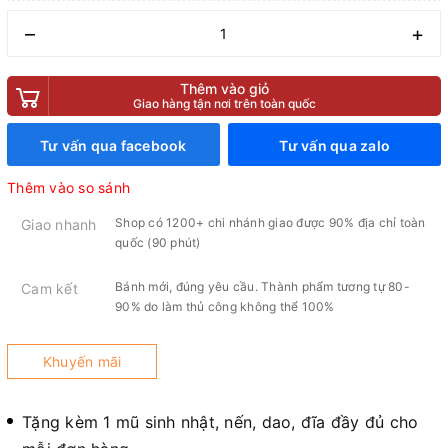
–
+
Thêm vào giỏ
Giao hàng tận nơi trên toàn quốc
Tư vấn qua facebook
Tư vấn qua zalo
Thêm vào so sánh
Shop có 1200+ chi nhánh giao được 90% địa chỉ toàn
Giao nhanh
quốc (90 phút)
Bánh mới, đúng yêu cầu. Thành phẩm tương tự 80-
Cam kết
90% do làm thủ công không thể 100%
Khuyến mãi
Tặng kèm 1 mũ sinh nhật, nến, dao, đĩa đầy đủ cho