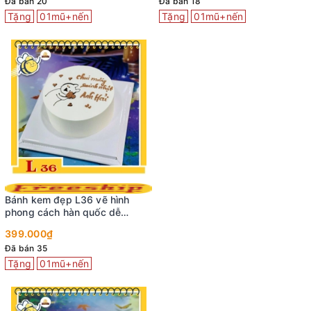
Đã bán 20
Đã bán 18
Tặng
01mũ+nến
Tặng
01mũ+nến
Bánh kem đẹp L36 vẽ hình
phong cách hàn quốc dễ
thương
399.000₫
Đã bán 35
Tặng
01mũ+nến