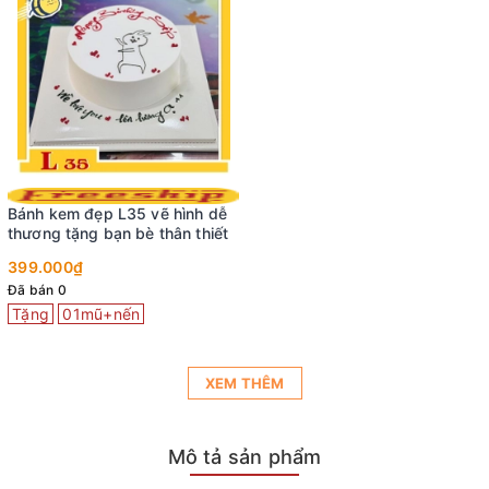
Bánh kem đẹp L35 vẽ hình dễ
thương tặng bạn bè thân thiết
399.000₫
Đã bán 0
Tặng
01mũ+nến
XEM THÊM
Mô tả sản phẩm