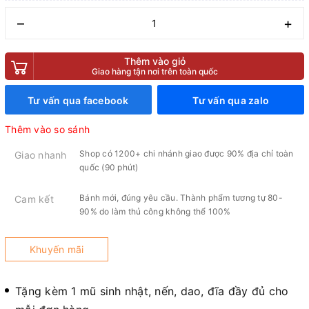
–
+
Thêm vào giỏ
Giao hàng tận nơi trên toàn quốc
Tư vấn qua facebook
Tư vấn qua zalo
Thêm vào so sánh
Shop có 1200+ chi nhánh giao được 90% địa chỉ toàn
Giao nhanh
quốc (90 phút)
Bánh mới, đúng yêu cầu. Thành phẩm tương tự 80-
Cam kết
90% do làm thủ công không thể 100%
Khuyến mãi
Tặng kèm 1 mũ sinh nhật, nến, dao, đĩa đầy đủ cho