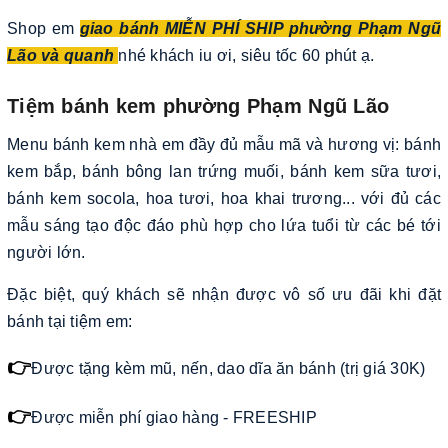
Shop em
giao bánh MIỄN PHÍ SHIP phường Phạm Ngũ
Lão và quanh
nhé khách iu ơi, siêu tốc 60 phút ạ.
Tiệm bánh kem phường Phạm Ngũ Lão
Menu bánh kem nhà em đầy đủ mẫu mã và hương vị: bánh
kem bắp, bánh bông lan trứng muối, bánh kem sữa tươi,
bánh kem socola, hoa tươi, hoa khai trương... với đủ các
mẫu sáng tạo độc đáo phù hợp cho lứa tuổi từ các bé tới
người lớn.
Đặc biệt, quý khách sẽ nhận được vô số ưu đãi khi đặt
bánh tại tiệm em:
👉
Được tặng kèm mũ, nến, dao dĩa ăn bánh (trị giá 30K)
👉
Được miễn phí giao hàng - FREESHIP