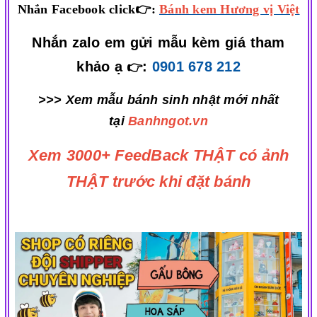
Nhắn Facebook click👉:
Bánh kem Hương vị Việt
Nhắn zalo em gửi mẫu kèm giá tham
khảo ạ
:
0901 678 212
👉
>>> Xem mẫu bánh sinh nhật mới nhất
tại
Banhngot.vn
Xem 3000+ FeedBack THẬT có ảnh
THẬT trước khi đặt bánh