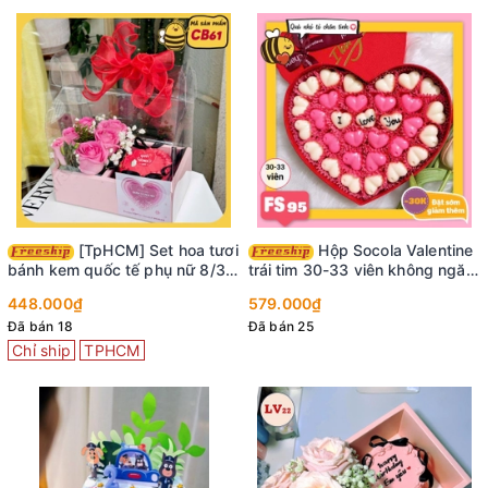
[TpHCM] Set hoa tươi
Hộp Socola Valentine
bánh kem quốc tế phụ nữ 8/3
trái tim 30-33 viên không ngăn
CB61
FS95
448.000₫
579.000₫
Đã bán 18
Đã bán 25
Chỉ ship
TPHCM