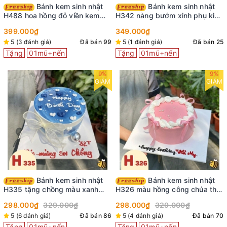
Bánh kem sinh nhật
Bánh kem sinh nhật
H488 hoa hồng đỏ viền kem
H342 nàng bướm xinh phụ kiện
cùng bướm xinh
cô gái trang trí
399.000₫
349.000₫
5 (3 đánh giá)
Đã bán 99
5 (1 đánh giá)
Đã bán 25
Tặng
01mũ+nến
Tặng
01mũ+nến
9%
9%
GIẢM
GIẢM
Bánh kem sinh nhật
Bánh kem sinh nhật
H335 tặng chồng màu xanh
H326 màu hồng công chúa thắt
nước biển viền kem trắng
nơ ruy băng
298.000₫
329.000₫
298.000₫
329.000₫
5 (6 đánh giá)
Đã bán 86
5 (4 đánh giá)
Đã bán 70
Tặng
01mũ+nến
Tặng
01mũ+nến