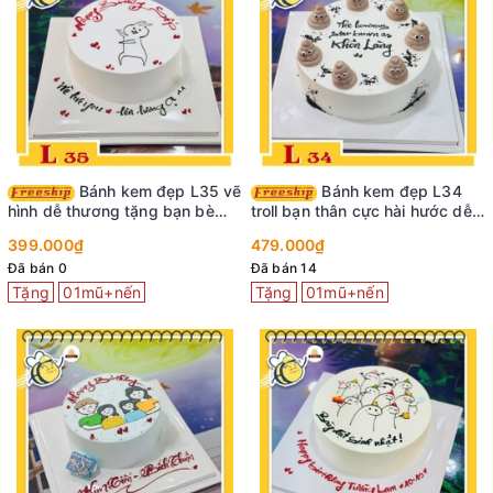
Bánh kem đẹp L35 vẽ
Bánh kem đẹp L34
hình dễ thương tặng bạn bè
troll bạn thân cực hài hước dễ
thân thiết
thương
399.000₫
479.000₫
Đã bán 0
Đã bán 14
Tặng
01mũ+nến
Tặng
01mũ+nến