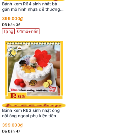
Bánh kem R64 sinh nhật bà
gắn mô hình nhựa dễ thương
tone trắng đỏ
399.000₫
Đã bán 36
Tặng
01mũ+nến
Bánh kem R63 sinh nhật ông
nội ông ngoại phụ kiện tiền
vàng mô hình ông
399.000₫
Đã bán 47