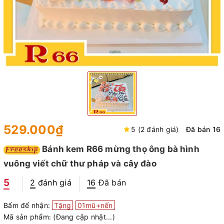
529.000₫
5 (2 đánh giá)
Đã bán 16
Bánh kem R66 mừng thọ ông bà hình
vuông viết chữ thư pháp và cây đào
5
2
đánh giá
16
Đã bán
Bấm để nhận:
Tặng
01mũ+nến
Mã sản phẩm:
(Đang cập nhật...)