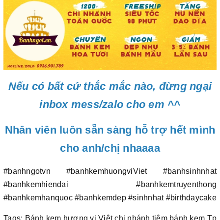
Nếu có bất cứ thắc mắc nào, đừng ngại
inbox mess/zalo cho em ^^
Nhân viên luôn sẵn sàng hỗ trợ hết mình
cho anh/chị nhaaaa
#banhngotvn #banhkemhuongviViet #banhsinhnhat
#banhkemhiendai #banhkemtruyenthong
#banhkemhanquoc #banhkemdep #sinhnhat #birthdaycake
Tags: Bánh kem hương vị Việt chi nhánh tiệm bánh kem Tp