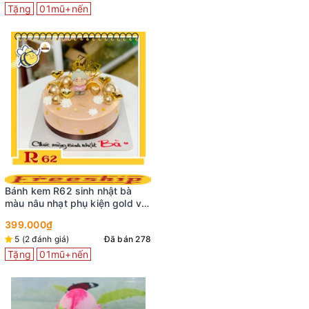
Tặng
01mũ+nến
Bánh kem R62 sinh nhật bà
màu nâu nhạt phụ kiện gold và
mô hình bà yêu dấu
399.000₫
5 (2 đánh giá)
Đã bán 278
Tặng
01mũ+nến