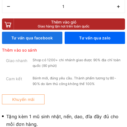
–
+
Thêm vào giỏ
Giao hàng tận nơi trên toàn quốc
Tư vấn qua facebook
Tư vấn qua zalo
Thêm vào so sánh
Shop có 1200+ chi nhánh giao được 90% địa chỉ toàn
Giao nhanh
quốc (90 phút)
Bánh mới, đúng yêu cầu. Thành phẩm tương tự 80-
Cam kết
90% do làm thủ công không thể 100%
Khuyến mãi
Tặng kèm 1 mũ sinh nhật, nến, dao, đĩa đầy đủ cho
mỗi đơn hàng.