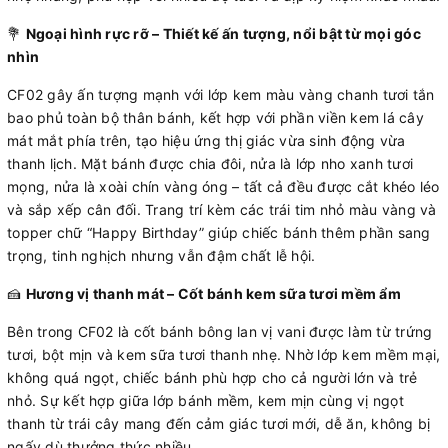
💐
Ngoại hình rực rỡ – Thiết kế ấn tượng, nổi bật từ mọi góc
nhìn
CF02 gây ấn tượng mạnh với lớp kem màu vàng chanh tươi tắn
bao phủ toàn bộ thân bánh, kết hợp với phần viền kem lá cây
mát mắt phía trên, tạo hiệu ứng thị giác vừa sinh động vừa
thanh lịch. Mặt bánh được chia đôi, nửa là lớp nho xanh tươi
mọng, nửa là xoài chín vàng óng – tất cả đều được cắt khéo léo
và sắp xếp cân đối. Trang trí kèm các trái tim nhỏ màu vàng và
topper chữ “Happy Birthday” giúp chiếc bánh thêm phần sang
trọng, tinh nghịch nhưng vẫn đậm chất lễ hội.
🍰
Hương vị thanh mát – Cốt bánh kem sữa tươi mềm ẩm
Bên trong CF02 là cốt bánh bông lan vị vani được làm từ trứng
tươi, bột mịn và kem sữa tươi thanh nhẹ. Nhờ lớp kem mềm mại,
không quá ngọt, chiếc bánh phù hợp cho cả người lớn và trẻ
nhỏ. Sự kết hợp giữa lớp bánh mềm, kem mịn cùng vị ngọt
thanh từ trái cây mang đến cảm giác tươi mới, dễ ăn, không bị
ngấy dù thưởng thức nhiều.