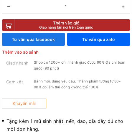
–
+
Thêm vào giỏ
Giao hàng tận nơi trên toàn quốc
Tư vấn qua facebook
Tư vấn qua zalo
Thêm vào so sánh
Shop có 1200+ chi nhánh giao được 90% địa chỉ toàn
Giao nhanh
quốc (90 phút)
Bánh mới, đúng yêu cầu. Thành phẩm tương tự 80-
Cam kết
90% do làm thủ công không thể 100%
Khuyến mãi
Tặng kèm 1 mũ sinh nhật, nến, dao, đĩa đầy đủ cho
mỗi đơn hàng.