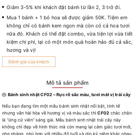
Giảm 3-5% khi khách đặt bánh từ lần 2, 3 trở đi.
Mua 1 bánh + 1 bó hoa sẽ được giảm 50K. Tiệm em
không chỉ có bánh kem ngon mà còn có cả hoa tươi
nữa đó. Khách có thể đặt combo, vừa tiện lợi vừa tiết
kiệm chi phí, lại có một món quà hoàn hảo đủ cả sắc,
hương và vị!
Đánh giá của khách
Mô tả sản phẩm
🎂
Bánh sinh nhật CF02 – Rực rỡ sắc màu, tươi mát vị trái cây
Nếu bạn đang tìm một mẫu bánh sinh nhật nổi bật, tinh tế
nhưng vẫn hài hòa về hương vị và màu sắc thì
CF02
chắc chắn
là “ứng cử viên” sáng giá. Mẫu bánh sinh nhật trái cây này
không chỉ đẹp về hình thức mà còn mang lại cảm giác tươi mới,
nhẹ nhàng, phù hợp với nhiều độ tuổi và dịp kỷ niệm khác nhau.