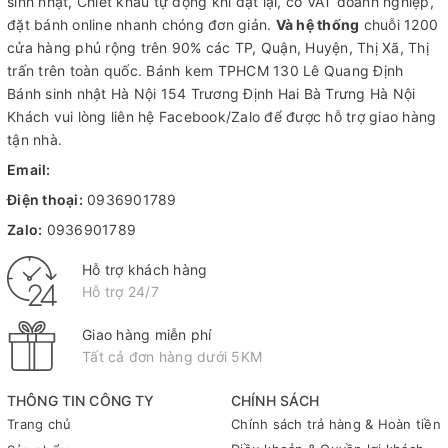
sinh nhật, Chiết khấu tự động khi đặt lại, có VAT doanh nghiệp,
đặt bánh online nhanh chóng đơn giản.
Và hệ thống
chuỗi 1200
cửa hàng phủ rộng trên 90% các TP, Quận, Huyện, Thị Xã, Thị
trấn trên toàn quốc.
Bánh kem TPHCM
130 Lê Quang Định
Bánh sinh nhật Hà Nội
154 Trương Định Hai Bà Trưng Hà Nội
Khách vui lòng liên hệ Facebook/Zalo để được hỗ trợ giao hàng
tận nhà.
Email:
Điện thoại:
0936901789
Zalo:
0936901789
Hỗ trợ khách hàng
Hỗ trợ 24/7
Giao hàng miễn phí
Tất cả đơn hàng dưới 5KM
THÔNG TIN CÔNG TY
CHÍNH SÁCH
Trang chủ
Chính sách trả hàng & Hoàn tiền