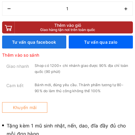
–
+
Thêm vào giỏ
Giao hàng tận nơi trên toàn quốc
Tư vấn qua facebook
Tư vấn qua zalo
Thêm vào so sánh
Shop có 1200+ chi nhánh giao được 90% địa chỉ toàn
Giao nhanh
quốc (90 phút)
Bánh mới, đúng yêu cầu. Thành phẩm tương tự 80-
Cam kết
90% do làm thủ công không thể 100%
Khuyến mãi
Tặng kèm 1 mũ sinh nhật, nến, dao, đĩa đầy đủ cho
mỗi đơn hàng.