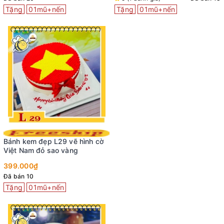
Tặng
01mũ+nến
Tặng
01mũ+nến
Bánh kem đẹp L29 vẽ hình cờ
Việt Nam đỏ sao vàng
399.000₫
Đã bán 10
Tặng
01mũ+nến