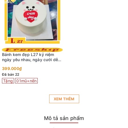
Bánh kem đẹp L27 kỷ niệm
ngày yêu nhau, ngày cưới dễ
thương
399.000₫
Đã bán 22
Tặng
01mũ+nến
XEM THÊM
Mô tả sản phẩm