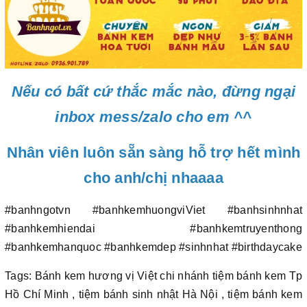
Nếu có bất cứ thắc mắc nào, đừng ngại
inbox mess/zalo cho em ^^
Nhân viên luôn sẵn sàng hỗ trợ hết mình
cho anh/chị nhaaaa
#banhngotvn #banhkemhuongviViet #banhsinhnhat
#banhkemhiendai #banhkemtruyenthong
#banhkemhanquoc #banhkemdep #sinhnhat #birthdaycake
Tags: Bánh kem hương vị Việt chi nhánh tiệm bánh kem Tp
Hồ Chí Minh , tiệm bánh sinh nhật Hà Nội , tiệm bánh kem