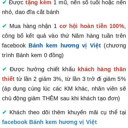
✔
Được
tặng kèm
1 mũ, nến số tuổi hoặc nến
nhỏ, dao đĩa cắt bánh
✔
Mua hàng nhận 1
cơ hội hoàn tiền 100%
,
công bố kết quả vào thứ Năm hàng tuần trên
facebook
Bánh kem hương vị Việt
(chương
trình Bánh kem 0 đồng)
✔
Được hưởng chiết khấu
khách hàng thân
thiết
từ lần 2 giảm 3%, từ lần 3 trở đi giảm 5%
(áp dụng cùng lúc các KM khác, nhân viên sẽ
chủ động giảm THÊM sau khi khách tạo đơn)
✔
Khách theo dõi thêm khuyến mãi cụ thể tại
facebook Bánh kem hương vị Việt