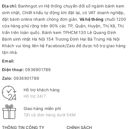
Địa chỉ:
Banhngot.vn Hệ thống chuyển đổi số ngành bánh kem
sinh nhật, Chiết khấu tự động khi đặt lại, có VAT doanh nghiệp,
đặt bánh online nhanh chóng đơn giản.
Và hệ thống
chuỗi 1200
cửa hàng phủ rộng trên 90% các TP, Quận, Huyện, Thị Xã, Thị
trấn trên toàn quốc.
Bánh kem TPHCM
130 Lê Quang Định
Bánh sinh nhật Hà Nội
154 Trương Định Hai Bà Trưng Hà Nội
Khách vui lòng liên hệ Facebook/Zalo để được hỗ trợ giao hàng
tận nhà.
Email:
Điện thoại:
0936901789
Zalo:
0936901789
Hỗ trợ khách hàng
Hỗ trợ 24/7
Giao hàng miễn phí
Tất cả đơn hàng dưới 5KM
THÔNG TIN CÔNG TY
CHÍNH SÁCH