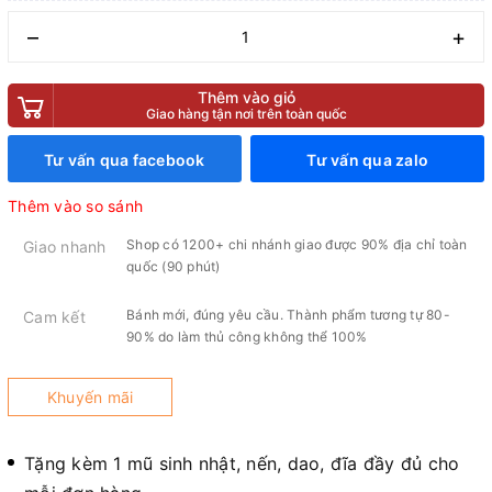
–
+
Thêm vào giỏ
Giao hàng tận nơi trên toàn quốc
Tư vấn qua facebook
Tư vấn qua zalo
Thêm vào so sánh
Shop có 1200+ chi nhánh giao được 90% địa chỉ toàn
Giao nhanh
quốc (90 phút)
Bánh mới, đúng yêu cầu. Thành phẩm tương tự 80-
Cam kết
90% do làm thủ công không thể 100%
Khuyến mãi
Tặng kèm 1 mũ sinh nhật, nến, dao, đĩa đầy đủ cho