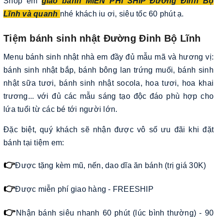
Shop em
giao bánh MIỄN PHÍ SHIP Đường Đinh Bộ
Lĩnh và quanh
nhé khách iu ơi, siêu tốc 60 phút ạ.
Tiệm bánh sinh nhật Đường Đinh Bộ Lĩnh
Menu bánh sinh nhật nhà em đầy đủ mẫu mã và hương vị:
bánh sinh nhật bắp, bánh bông lan trứng muối, bánh sinh
nhật sữa tươi, bánh sinh nhật socola, hoa tươi, hoa khai
trương... với đủ các mẫu sáng tạo độc đáo phù hợp cho
lứa tuổi từ các bé tới người lớn.
Đặc biệt, quý khách sẽ nhận được vô số ưu đãi khi đặt
bánh tại tiệm em:
👉
Được tặng kèm mũ, nến, dao dĩa ăn bánh (trị giá 30K)
👉
Được miễn phí giao hàng - FREESHIP
👉
Nhận bánh siêu nhanh 60 phút (lúc bình thường) - 90