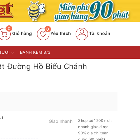
0
0
Giỏ hàng
Yêu thích
Tài khoản
TƯƠI
BÁNH KEM 8/3
ật Đường Hồ Biểu Chánh
.)
Shop có 1200+ chi
Giao nhanh
nhánh giao được
90% địa chỉ toàn
quốc (90 phút)