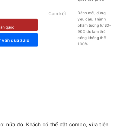
Bánh mới, đúng
Cam kết
yêu cầu. Thành
phẩm tương tự 80-
toàn quốc
90% do làm thủ
công không thể
 vấn qua zalo
100%
i nữa đó. Khách có thể đặt combo, vừa tiện