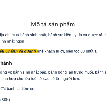
Mô tả sản phẩm
địa chỉ mua bánh sinh nhật, bánh sự kiện uy tín và được rất
inh nhật ngon.
iểu Chánh và quanh
nhé khách iu ơi, siêu tốc 60 phút ạ.
Chánh
 vị: bánh sinh nhật bắp, bánh bông lan trứng muối, bánh si
 phù hợp cho lứa tuổi từ các bé tới người lớn.
đặt bánh tại tiệm em:
á 30K)