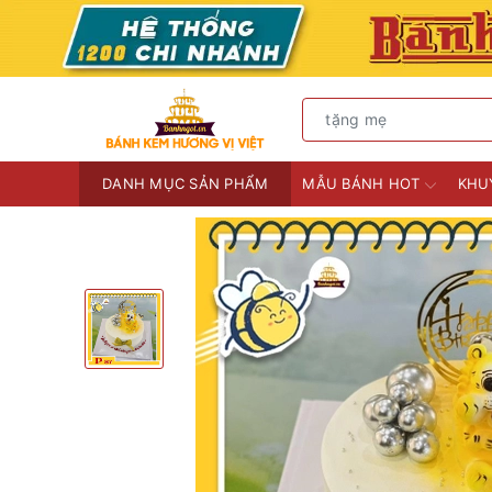
DANH MỤC SẢN PHẨM
MẪU BÁNH HOT
KHU