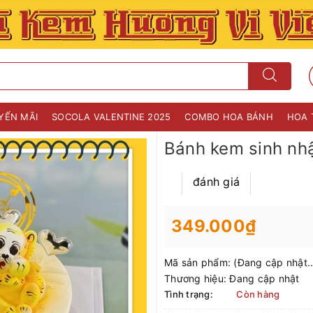
YẾN MÃI
SOCOLA VALENTINE 2025
COMBO HOA BÁNH
HOA 
Bánh kem sinh nh
đánh giá
349.000₫
Mã sản phẩm:
(Đang cập nhật..
Thương hiệu:
Đang cập nhật
Tình trạng:
Còn hàng