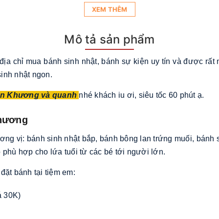
XEM THÊM
Mô tả sản phẩm
 địa chỉ mua bánh sinh nhật, bánh sự kiện uy tín và được rất
inh nhật ngon.
ăn Khương và quanh
nhé khách iu ơi, siêu tốc 60 phút ạ.
Khương
 vị: bánh sinh nhật bắp, bánh bông lan trứng muối, bánh si
 phù hợp cho lứa tuổi từ các bé tới người lớn.
đặt bánh tại tiệm em:
á 30K)