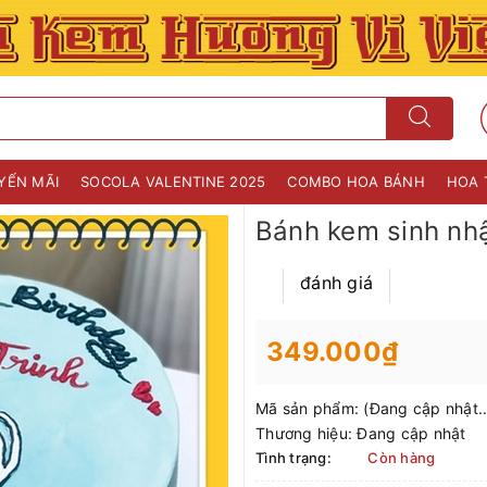
YẾN MÃI
SOCOLA VALENTINE 2025
COMBO HOA BÁNH
HOA 
Bánh kem sinh nh
đánh giá
349.000₫
Mã sản phẩm:
(Đang cập nhật..
Thương hiệu:
Đang cập nhật
Tình trạng:
Còn hàng