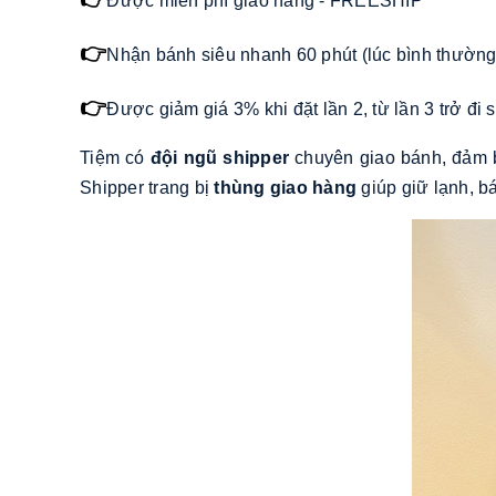
Được miễn phí giao hàng - FREESHIP
👉
Nhận bánh siêu nhanh 60 phút (lúc bình thường)
👉
Được giảm giá 3% khi đặt lần 2, từ lần 3 trở đ
Tiệm có
đội ngũ shipper
chuyên giao bánh, đảm b
Shipper trang bị
thùng giao hàng
giúp giữ lạnh, b