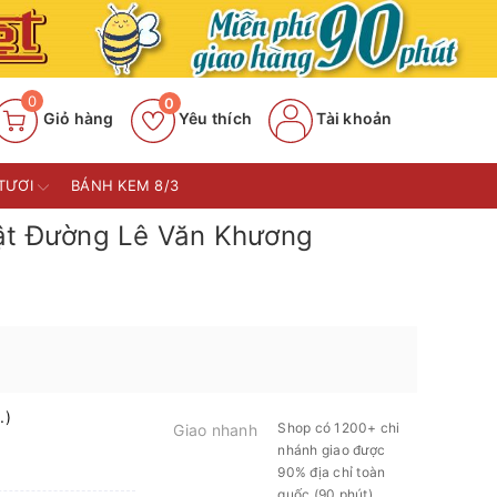
0
0
Giỏ hàng
Yêu thích
Tài khoản
TƯƠI
BÁNH KEM 8/3
ật Đường Lê Văn Khương
.)
Shop có 1200+ chi
Giao nhanh
nhánh giao được
90% địa chỉ toàn
quốc (90 phút)