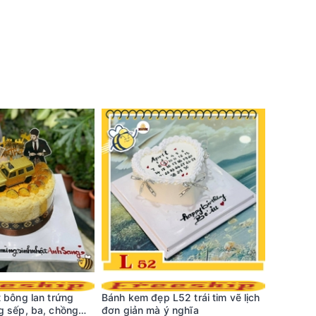
 bông lan trứng
Bánh kem đẹp L52 trái tim vẽ lịch
Bánh kem
g sếp, ba, chồng
đơn giản mà ý nghĩa
cách hài