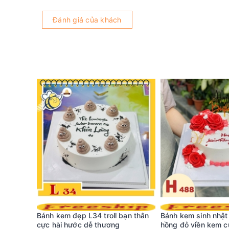
Đánh giá của khách
nh phong
Bánh kem đẹp L34 troll bạn thân
Bánh kem sinh nhậ
bè đồng
cực hài hước dễ thương
hồng đỏ viền kem 