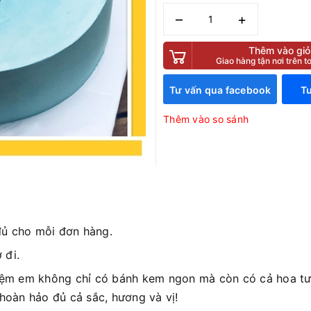
–
+
Thêm vào giỏ
Giao hàng tận nơi trên 
Tư vấn qua facebook
Tư
Thêm vào so sánh
đủ cho mỗi đơn hàng.
 đi.
iệm em không chỉ có bánh kem ngon mà còn có cả hoa tươ
 hoàn hảo đủ cả sắc, hương và vị!