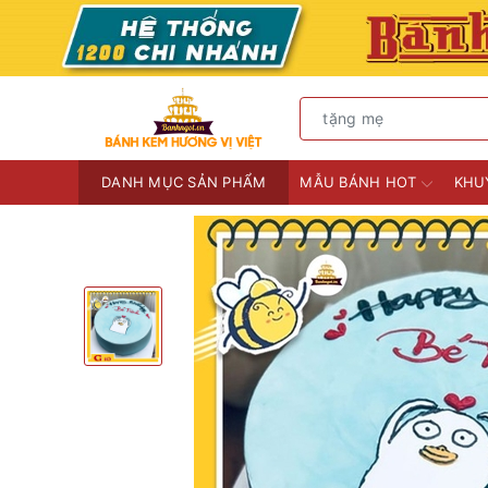
DANH MỤC SẢN PHẨM
MẪU BÁNH HOT
KHU