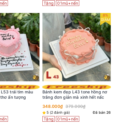
nến
Tặng
01mũ+nến
Tặng
0
8%
GIẢM
L53 trái tim màu
Bánh kem đẹp L43 tone hồng nơ
Bánh kem
thơ ấn tượng
trắng đơn giản mà xinh hết nấc
thương t
348.000₫
379.000₫
399.000
5 (2 đánh giá)
Đã bán 26
Đã bán 0
nến
Tặng
01mũ+nến
Tặng
0