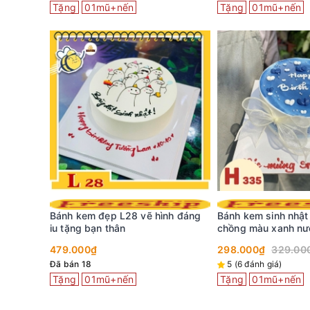
Tặng
01mũ+nến
Tặng
01mũ+nến
nh dễ
Bánh kem đẹp L28 vẽ hình đáng
Bánh kem sinh nhật
thiết
iu tặng bạn thân
chồng màu xanh nướ
kem trắng
479.000₫
298.000₫
329.00
Đã bán 18
5 (6 đánh giá)
Tặng
01mũ+nến
Tặng
01mũ+nến