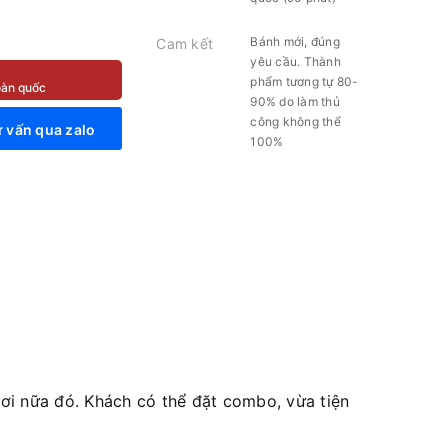
Bánh mới, đúng
Cam kết
yêu cầu. Thành
phẩm tương tự 80-
toàn quốc
90% do làm thủ
công không thể
 vấn qua zalo
100%
i nữa đó. Khách có thể đặt combo, vừa tiện