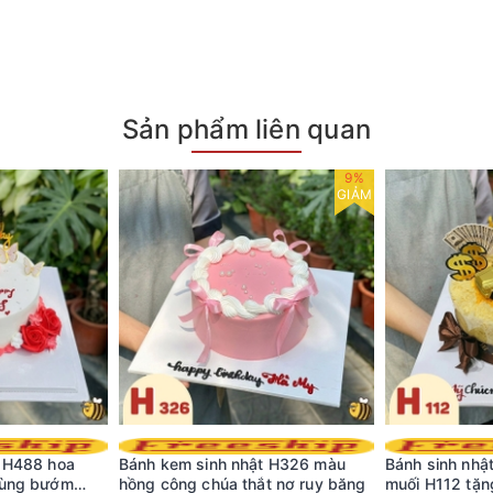
Sản phẩm liên quan
9%
GIẢM
t H488 hoa
Bánh kem sinh nhật H326 màu
Bánh sinh nhật
cùng bướm
hồng công chúa thắt nơ ruy băng
muối H112 tặn