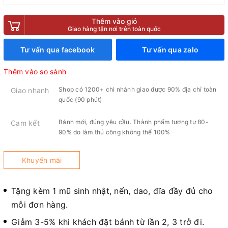
Thêm vào giỏ
Giao hàng tận nơi trên toàn quốc
Tư vấn qua facebook
Tư vấn qua zalo
Thêm vào so sánh
Shop có 1200+ chi nhánh giao được 90% địa chỉ toàn
Giao nhanh
quốc (90 phút)
Bánh mới, đúng yêu cầu. Thành phẩm tương tự 80-
Cam kết
90% do làm thủ công không thể 100%
Khuyến mãi
Tặng kèm 1 mũ sinh nhật, nến, dao, đĩa đầy đủ cho
mỗi đơn hàng.
Giảm 3-5% khi khách đặt bánh từ lần 2, 3 trở đi.