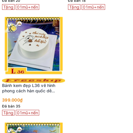
Đã bán 20
Đã bán 18
Tặng
01mũ+nến
Tặng
01mũ+nến
Bánh kem đẹp L36 vẽ hình
phong cách hàn quốc dễ
thương
399.000₫
Đã bán 35
Tặng
01mũ+nến