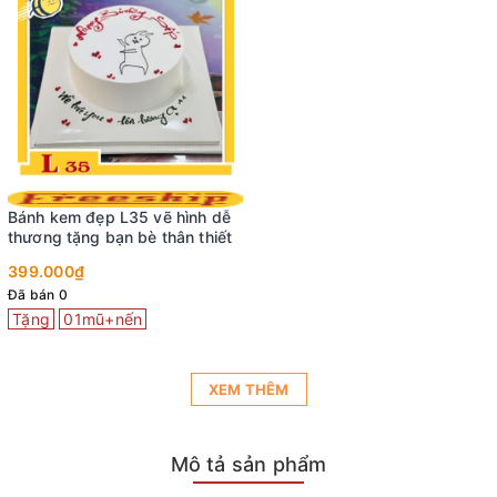
Bánh kem đẹp L35 vẽ hình dễ
thương tặng bạn bè thân thiết
399.000₫
Đã bán 0
Tặng
01mũ+nến
XEM THÊM
Mô tả sản phẩm