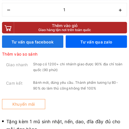
–
+
Thêm vào giỏ
Giao hàng tận nơi trên toàn quốc
Tư vấn qua facebook
Tư vấn qua zalo
Thêm vào so sánh
Shop có 1200+ chi nhánh giao được 90% địa chỉ toàn
Giao nhanh
quốc (90 phút)
Bánh mới, đúng yêu cầu. Thành phẩm tương tự 80-
Cam kết
90% do làm thủ công không thể 100%
Khuyến mãi
Tặng kèm 1 mũ sinh nhật, nến, dao, đĩa đầy đủ cho