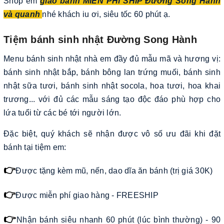
Shop em
giao bánh MIỄN PHÍ SHIP Đường Song Hành
và quanh
nhé khách iu ơi, siêu tốc 60 phút ạ.
Tiệm bánh sinh nhật Đường Song Hành
Menu bánh sinh nhật nhà em đầy đủ mẫu mã và hương vị:
bánh sinh nhật bắp, bánh bông lan trứng muối, bánh sinh
nhật sữa tươi, bánh sinh nhật socola, hoa tươi, hoa khai
trương... với đủ các mẫu sáng tạo độc đáo phù hợp cho
lứa tuổi từ các bé tới người lớn.
Đặc biệt, quý khách sẽ nhận được vô số ưu đãi khi đặt
bánh tại tiệm em:
👉
Được tặng kèm mũ, nến, dao dĩa ăn bánh (trị giá 30K)
👉
Được miễn phí giao hàng - FREESHIP
👉
Nhận bánh siêu nhanh 60 phút (lúc bình thường) - 90