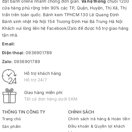
đặt bánh online nhanh chóng đơn giản.
Và hệ thống
chuỗi 1200
cửa hàng phủ rộng trên 90% các TP, Quận, Huyện, Thị Xã, Thị
trấn trên toàn quốc.
Bánh kem TPHCM
130 Lê Quang Định
Bánh sinh nhật Hà Nội
154 Trương Định Hai Bà Trưng Hà Nội
Khách vui lòng liên hệ Facebook/Zalo để được hỗ trợ giao hàng
tận nhà.
Email:
Điện thoại:
0936901789
Zalo:
0936901789
Hỗ trợ khách hàng
Hỗ trợ 24/7
Giao hàng miễn phí
Tất cả đơn hàng dưới 5KM
THÔNG TIN CÔNG TY
CHÍNH SÁCH
Trang chủ
Chính sách trả hàng & Hoàn tiền
Điều khoản & Quyền lợi khách
Sản phẩm