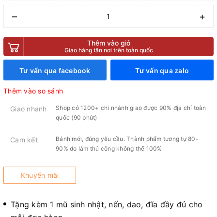
–
+
Thêm vào giỏ
Giao hàng tận nơi trên toàn quốc
Tư vấn qua facebook
Tư vấn qua zalo
Thêm vào so sánh
Shop có 1200+ chi nhánh giao được 90% địa chỉ toàn
Giao nhanh
quốc (90 phút)
Bánh mới, đúng yêu cầu. Thành phẩm tương tự 80-
Cam kết
90% do làm thủ công không thể 100%
Khuyến mãi
Tặng kèm 1 mũ sinh nhật, nến, dao, đĩa đầy đủ cho