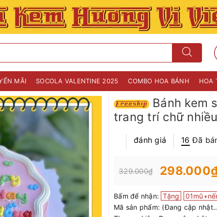
YẾN MÃI
SOCOLA VALENTINE 2025
COMBO HOA BÁNH
HOA 
Bánh kem s
trang trí chữ nhiề
đánh giá
16
Đã bá
298.000
329.000₫
Bấm để nhận:
Tặng
01mũ+nế
Mã sản phẩm:
(Đang cập nhật..