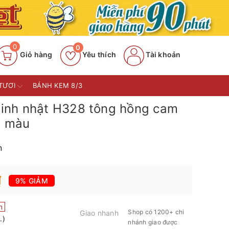
0
0
Giỏ hàng
Yêu thích
Tài khoản
TƯƠI
BÁNH KEM 8/3
inh nhật H328 tông hồng cam
u màu
n
₫
9% GIẢM
n
Shop có 1200+ chi
Giao nhanh
.)
nhánh giao được