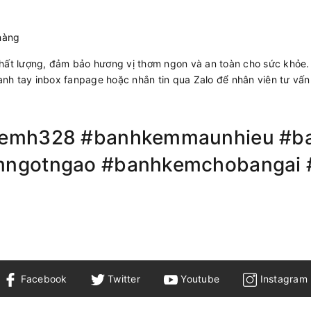
hàng
hất lượng, đảm bảo hương vị thơm ngon và an toàn cho sức khỏe.
hanh tay inbox fanpage hoặc nhắn tin qua Zalo để nhân viên tư v
kemh328 #banhkemmaunhieu #b
mngotngao #banhkemchobangai 
Facebook
Twitter
Youtube
Instagram