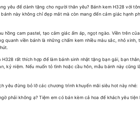
 đáng yêu để dành tặng cho người thân yêu? Bánh kem H328 với tô
Mẫu bánh này không chỉ đẹp mắt mà còn mang đến cảm giác hạnh ph
u hồng cam pastel, tạo cảm giác ấm áp, ngọt ngào. Viền trên củ
g quanh viền bánh là những chấm kem nhiều màu sắc, nhỏ xinh, 
hút.
 H328 rất thích hợp để làm bánh sinh nhật tặng bạn gái, bạn thâ
an, kỷ niệm. Nếu muốn tỏ tình hoặc cầu hôn, mẫu bánh này cũng là 
ách yêu đừng bỏ lỡ các chương trình khuyến mãi siêu hot này nhé:
gờ phải không ạ? Tiệm em có bán kèm cả hoa để khách yêu tiện l