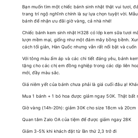
Bạn muốn tìm một chiếc bánh sinh nhật thật vui tươi,
trang trí ngộ nghĩnh chính là sự lựa chọn tuyệt vời. 
bánh để nhận ưu đãi giờ vàng, cả nhà nhé!
Chiếc bánh kem sinh nhật H328 có lớp kem sữa tươi mà
lượn mềm mại, giống như một đám mây bồng bềnh. Xun
cách tối giản, Hàn Quốc nhưng vẫn rất nổi bật và cuốn 
Với tông màu ấm áp và các chi tiết đáng yêu, bánh kem
tặng cho các chị em đồng nghiệp trong các dịp liên ho
mới, đầy màu sắc.
Giá niêm yết của bánh chưa phải là giá cuối đâu ạ! Kh
Mua 1 bánh + 1 bó hoa được giảm ngay 50K. Thật bất n
Giờ vàng (14h-20h): giảm 30K cho size 18cm và 20cm
Quan tâm Zalo OA của tiệm để được giảm ngay 28K
Giảm 3-5% khi khách đặt từ lần thứ 2,3 trở đi