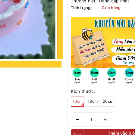
Thương hiệu:
Đang cập nhật
Tình trạng:
Còn hàng
Kích thước:
16cm
18cm
20cm
–
+
Thêm vào giỏ