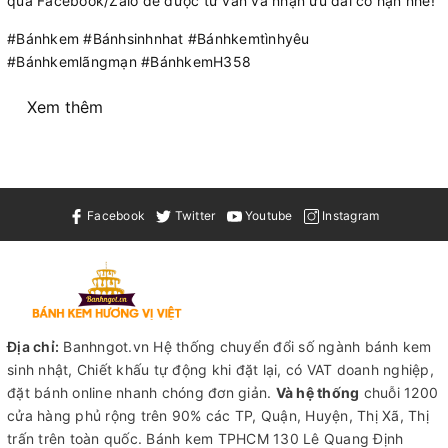
qua Facebook/Zalo để được tư vấn và nhận ưu đãi có hạn nhé!
#Bánhkem #Bánhsinhnhat #Bánhkemtìnhyêu
#Bánhkemlãngmạn #BánhkemH358
Xem thêm
Facebook
Twitter
Youtube
Instagram
Địa chỉ:
Banhngot.vn Hệ thống chuyển đổi số ngành bánh kem
sinh nhật, Chiết khấu tự động khi đặt lại, có VAT doanh nghiệp,
đặt bánh online nhanh chóng đơn giản.
Và hệ thống
chuỗi 1200
cửa hàng phủ rộng trên 90% các TP, Quận, Huyện, Thị Xã, Thị
trấn trên toàn quốc.
Bánh kem TPHCM
130 Lê Quang Định