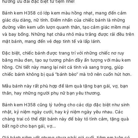
hưởng ưu đãi đặc biệt từ tiệm nhé!
Bánh kem H358 có lớp kem màu hồng nhạt, mang đến cảm
giác dịu dàng, nữ tính. Điểm nhấn của chiếc bánh là những
đường viền kem uốn lượn quanh thân, tạo cảm giác mềm mại
và bay bổng. Những hạt châu nhỏ màu trắng được rải đều trên
mặt bánh, mang đến vẻ đẹp tinh tế và lấp lánh.
Đặc biệt, chiếc bánh được trang trí với những chiếc nơ ruy
băng màu đen, tạo sự tương phản đầy ấn tượng với màu kem
hồng. Chi tiết này mang lại nét cá tính và sang trọng, giúp
chiếc bánh không bị quá “bánh bèo” mà trở nên cuốn hút hơn.
Mẫu bánh này rất phù hợp để làm quà tặng bạn gái, vợ, bạn
thân, hay những người phụ nữ bạn yêu thương.
Bánh kem H358 cũng lý tưởng cho các dịp đặc biệt như sinh
nhật, kỷ niệm ngày cưới, hay kỷ niệm ngày yêu nhau. Các
chàng trai có thể đặt bánh này để bày tỏ tình cảm, tặng quà
bất ngờ cho bạn gái, vợ...
Giá bánh niêm yết nhưng chưa phải giá cuối, tiệm em luôn có