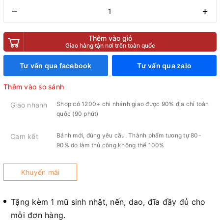
–
+
Thêm vào giỏ
Giao hàng tận nơi trên toàn quốc
Tư vấn qua facebook
Tư vấn qua zalo
Thêm vào so sánh
Shop có 1200+ chi nhánh giao được 90% địa chỉ toàn
Giao nhanh
quốc (90 phút)
Bánh mới, đúng yêu cầu. Thành phẩm tương tự 80-
Cam kết
90% do làm thủ công không thể 100%
Khuyến mãi
Tặng kèm 1 mũ sinh nhật, nến, dao, đĩa đầy đủ cho
mỗi đơn hàng.