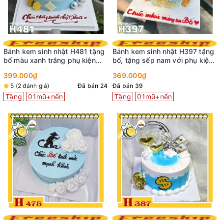
Bánh kem sinh nhật H481 tặng
Bánh kem sinh nhật H397 tặng
bố màu xanh trắng phụ kiện
bố, tặng sếp nam với phụ kiện
chai rượu xe hơi
tiền đô và xe g-class
399.000₫
369.000₫
5 (2 đánh giá)
Đã bán 24
Đã bán 39
Tặng
01mũ+nến
Tặng
01mũ+nến