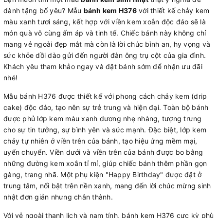
dành tặng bố yêu? Mẫu
bánh kem H376
với thiết kế chảy kem
màu xanh tươi sáng, kết hợp với viền kem xoắn độc đáo sẽ là
món quà vô cùng ấm áp và tinh tế. Chiếc bánh này không chỉ
mang vẻ ngoài đẹp mắt mà còn là lời chúc bình an, hy vọng và
sức khỏe dồi dào gửi đến người đàn ông trụ cột của gia đình.
Khách yêu tham khảo ngay và đặt bánh sớm để nhận ưu đãi
nhé!
Mẫu bánh H376 được thiết kế với phong cách chảy kem (drip
cake) độc đáo, tạo nên sự trẻ trung và hiện đại. Toàn bộ bánh
được phủ lớp kem màu xanh dương nhẹ nhàng, tượng trưng
cho sự tin tưởng, sự bình yên và sức mạnh. Đặc biệt, lớp kem
chảy tự nhiên ở viền trên của bánh, tạo hiệu ứng mềm mại,
uyển chuyển. Viền dưới và viền trên của bánh được bo bằng
những đường kem xoắn tỉ mỉ, giúp chiếc bánh thêm phần gọn
gàng, trang nhã. Một phụ kiện "Happy Birthday" được đặt ở
trung tâm, nổi bật trên nền xanh, mang đến lời chúc mừng sinh
nhật đơn giản nhưng chân thành.
Với vẻ ngoài thanh lịch và nam tính, bánh kem H376 cực kỳ phù