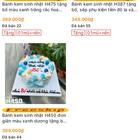
Bánh kem sinh nhật H475 tặng
Bánh kem sinh nhật H387 tặng
bố màu xanh trắng rắc hoa
bố, sếp phụ kiện tiền đô la và
hồng giấy giản dị
vàng tài lộc
399.000₫
349.000₫
Đã bán 22
Đã bán 55
Tặng
01mũ+nến
Tặng
01mũ+nến
Bánh kem sinh nhật H450 đơn
giản màu xanh dương tặng bố
và người lớn tuổi
399.000₫
Đã bán 44