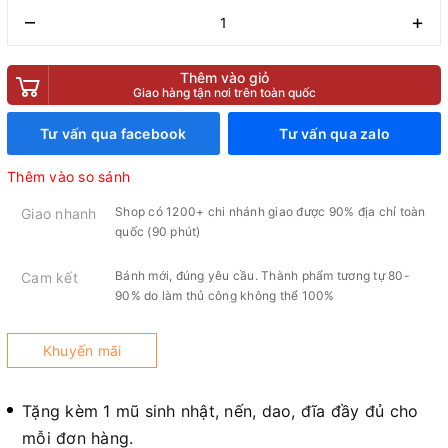
–
+
Thêm vào giỏ
Giao hàng tận nơi trên toàn quốc
Tư vấn qua facebook
Tư vấn qua zalo
Thêm vào so sánh
Shop có 1200+ chi nhánh giao được 90% địa chỉ toàn
Giao nhanh
quốc (90 phút)
Bánh mới, đúng yêu cầu. Thành phẩm tương tự 80-
Cam kết
90% do làm thủ công không thể 100%
Khuyến mãi
Tặng kèm 1 mũ sinh nhật, nến, dao, đĩa đầy đủ cho
mỗi đơn hàng.