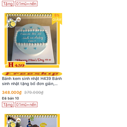
Tặng
01mũ+nến
8%
GIẢM
Bánh kem sinh nhật H439 Bánh
sinh nhật tặng bố đơn giản,
thanh lịch
348.000₫
379.000₫
Đã bán 10
Tặng
01mũ+nến