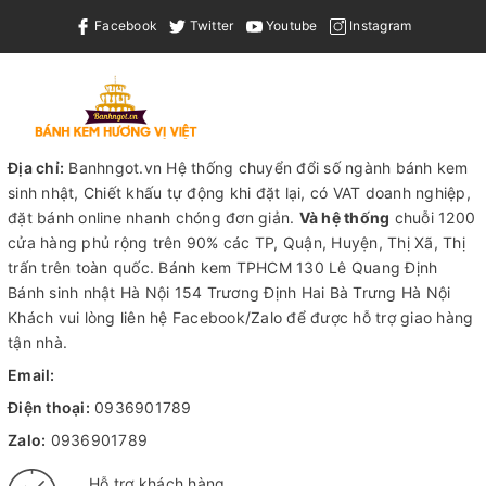
Facebook
Twitter
Youtube
Instagram
Địa chỉ:
Banhngot.vn Hệ thống chuyển đổi số ngành bánh kem
sinh nhật, Chiết khấu tự động khi đặt lại, có VAT doanh nghiệp,
đặt bánh online nhanh chóng đơn giản.
Và hệ thống
chuỗi 1200
cửa hàng phủ rộng trên 90% các TP, Quận, Huyện, Thị Xã, Thị
trấn trên toàn quốc.
Bánh kem TPHCM
130 Lê Quang Định
Bánh sinh nhật Hà Nội
154 Trương Định Hai Bà Trưng Hà Nội
Khách vui lòng liên hệ Facebook/Zalo để được hỗ trợ giao hàng
tận nhà.
Email:
Điện thoại:
0936901789
Zalo:
0936901789
Hỗ trợ khách hàng