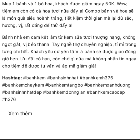
Mua 1 bánh và 1 bó hoa, khách được giảm ngay 50K. Wow,
tiệm em còn có cả hoa tươi nữa đấy ạ! Combo bánh và hoa sẽ
là món quà siêu hoành tráng, tiết kiệm thời gian mà lại đủ sắc,
hương, vị, rất đáng để thử đấy ạ!
Bánh nhà em cam kết làm từ kem sữa tươi thượng hạng, không
ngọt gắt, vị béo thanh. Tay nghề thợ chuyên nghiệp, tỉ mỉ trong
từng chi tiết. Khách yêu cứ yên tâm là bánh sẽ được giao đúng
giờ hẹn. Ưu đãi có hạn, còn chờ gì nữa mà không nhắn tin ngay
cho tiệm để được tư vấn và áp mã giảm giá!
Hashtag:
#banhkem #banhsinhnhat #banhkemh376
#banhkemchaykem #banhkemtangbo #banhkemxanhduong
#banhsinhnhatdep #banhkemdonngian #banhkemcaocap
#h376
Xem thêm