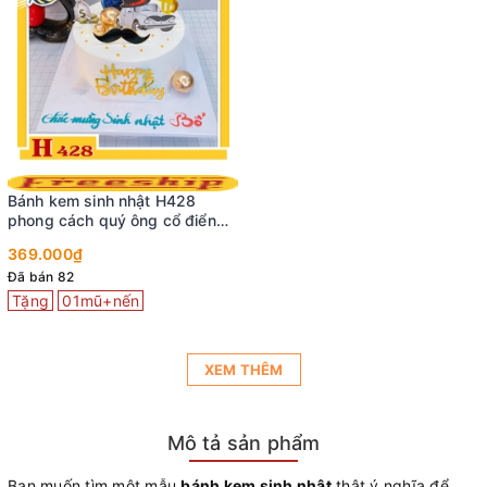
Bánh kem sinh nhật H428
phong cách quý ông cổ điển
tặng bố
369.000₫
Đã bán 82
Tặng
01mũ+nến
XEM THÊM
Mô tả sản phẩm
Bạn muốn tìm một mẫu
bánh kem sinh nhật
thật ý nghĩa để