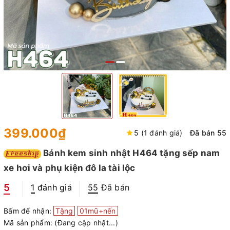
399.000₫
5 (1 đánh giá)
Đã bán 55
Bánh kem sinh nhật H464 tặng sếp nam
xe hơi và phụ kiện đô la tài lộc
5
1
đánh giá
55
Đã bán
Bấm để nhận:
Tặng
01mũ+nến
Mã sản phẩm:
(Đang cập nhật...)