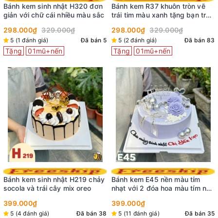
Bánh kem sinh nhật H320 đơn
Bánh kem R37 khuôn tròn vẽ
giản với chữ cái nhiều màu sắc
trái tim màu xanh tặng bạn trai
chồng yêu
298.000₫
329.000₫
298.000₫
329.000₫
5 (1 đánh giá)
Đã bán 5
5 (2 đánh giá)
Đã bán 83
Tặng
01mũ+nến
Tặng
01mũ+nến
Bánh kem sinh nhật H219 chảy
Bánh kem E45 nền màu tím
socola và trái cây mix oreo
nhạt với 2 đóa hoa màu tím nở
rộ cùng phụ kiện tinh tế
399.000₫
399.000₫
5 (4 đánh giá)
Đã bán 38
5 (11 đánh giá)
Đã bán 35