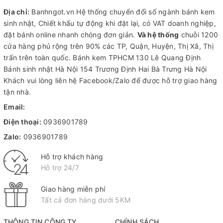
Địa chỉ:
Banhngot.vn Hệ thống chuyển đổi số ngành bánh kem
sinh nhật, Chiết khấu tự động khi đặt lại, có VAT doanh nghiệp,
đặt bánh online nhanh chóng đơn giản.
Và hệ thống
chuỗi 1200
cửa hàng phủ rộng trên 90% các TP, Quận, Huyện, Thị Xã, Thị
trấn trên toàn quốc.
Bánh kem TPHCM
130 Lê Quang Định
Bánh sinh nhật Hà Nội
154 Trương Định Hai Bà Trưng Hà Nội
Khách vui lòng liên hệ Facebook/Zalo để được hỗ trợ giao hàng
tận nhà.
Email:
Điện thoại:
0936901789
Zalo:
0936901789
Hỗ trợ khách hàng
Hỗ trợ 24/7
Giao hàng miễn phí
Tất cả đơn hàng dưới 5KM
THÔNG TIN CÔNG TY
CHÍNH SÁCH