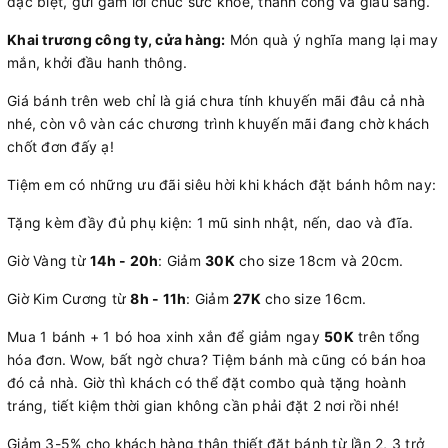
đặc biệt, gửi gắm lời chúc sức khỏe, thành công và giàu sang.
Khai trương công ty, cửa hàng:
Món quà ý nghĩa mang lại may
mắn, khởi đầu hanh thông.
Giá bánh trên web chỉ là giá chưa tính khuyến mãi đâu cả nhà
nhé, còn vô vàn các chương trình khuyến mãi đang chờ khách
chốt đơn đấy ạ!
Tiệm em có những ưu đãi siêu hời khi khách đặt bánh hôm nay:
Tặng kèm đầy đủ phụ kiện: 1 mũ sinh nhật, nến, dao và đĩa.
Giờ Vàng từ
14h - 20h
: Giảm
30K
cho size 18cm và 20cm.
Giờ Kim Cương từ
8h - 11h
: Giảm
27K
cho size 16cm.
Mua 1 bánh + 1 bó hoa xinh xắn để giảm ngay
50K
trên tổng
hóa đơn. Wow, bất ngờ chưa? Tiệm bánh mà cũng có bán hoa
đó cả nhà. Giờ thì khách có thể đặt combo quà tặng hoành
tráng, tiết kiệm thời gian không cần phải đặt 2 nơi rồi nhé!
Giảm 3-5% cho khách hàng thân thiết đặt bánh từ lần 2, 3 trở