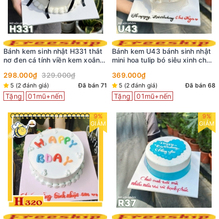
Bánh kem sinh nhật H331 thắt
Bánh kem U43 bánh sinh nhật
nơ đen cá tính viền kem xoắn
mini hoa tulip bó siêu xinh cho
ốc
nữ
298.000₫
329.000₫
369.000₫
5 (2 đánh giá)
Đã bán 71
5 (2 đánh giá)
Đã bán 68
Tặng
01mũ+nến
Tặng
01mũ+nến
9%
9%
GIẢM
GIẢM