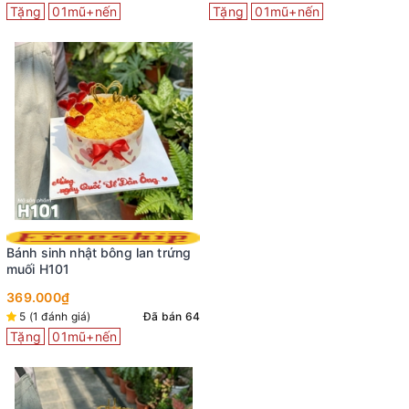
Tặng
01mũ+nến
Tặng
01mũ+nến
Bánh sinh nhật bông lan trứng
muối H101
369.000₫
5 (1 đánh giá)
Đã bán 64
Tặng
01mũ+nến