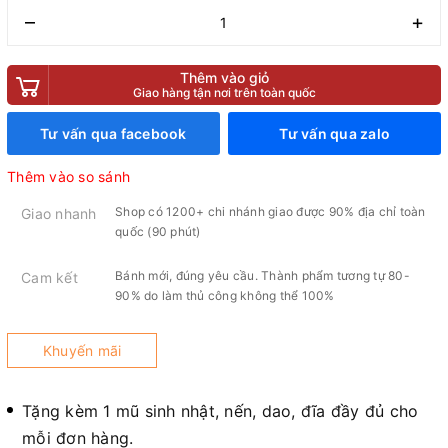
–
+
Thêm vào giỏ
Giao hàng tận nơi trên toàn quốc
Tư vấn qua facebook
Tư vấn qua zalo
Thêm vào so sánh
Shop có 1200+ chi nhánh giao được 90% địa chỉ toàn
Giao nhanh
quốc (90 phút)
Bánh mới, đúng yêu cầu. Thành phẩm tương tự 80-
Cam kết
90% do làm thủ công không thể 100%
Khuyến mãi
Tặng kèm 1 mũ sinh nhật, nến, dao, đĩa đầy đủ cho
mỗi đơn hàng.