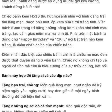
bạn! Mẫu bánh đang được áp dụng ưu đãi giờ kim cương,
khách đừng bỏ lỡ nhé!
Chiếc bánh kem H530 thu hút mọi ánh nhìn với hình dáng trái
tim lãng mạn, được phủ một lớp kem sữa tươi trắng tinh. Viền
bánh được trang trí bằng những bông kem xoắn nhỏ xinh màu
trắng, tạo cảm giác mềm mại và tinh tế. Phía trên mặt bánh là
dòng chữ "Happy Birthday" và "CK iu" nổi bật trên nền kem
trắng, là điểm nhấn chính của chiếc bánh.
Điểm nhấn đặc biệt của chiếc bánh chính là chiếc nơ màu đen
được thắt duyên dáng ở viền bánh. Chiếc nơ không chỉ tạo vẻ
ngoài cá tính mà còn là biểu tượng của sự thủy chung, kết nối.
Bánh này hợp để tặng ai và vào dịp nào?
Tặng bạn trai, chồng:
Món quà lãng mạn, ngọt ngào để kỷ
niệm ngày yêu, ngày cưới, hay đơn giản là một ngày bình
thường để thể hiện tình cảm.
Tặng những người có cá tính mạnh:
Món quà độc đáo, ấn
tượng, khẳng định gu thẩm mỹ tinh tế.