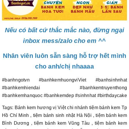
Nếu có bất cứ thắc mắc nào, đừng ngại
inbox mess/zalo cho em ^^
Nhân viên luôn sẵn sàng hỗ trợ hết mình
cho anh/chị nhaaaa
#banhngotvn #banhkemhuongviViet #banhsinhnhat
#banhkemhiendai #banhkemtruyenthong
#banhkemhanquoc #banhkemdep #sinhnhat #birthdaycake
Tags: Bánh kem hương vị Việt chi nhánh tiệm bánh kem Tp
Hồ Chí Minh , tiệm bánh sinh nhật Hà Nội , tiệm bánh kem
Bình Dương , tiệm bánh kem Vũng Tàu , tiệm bánh kem