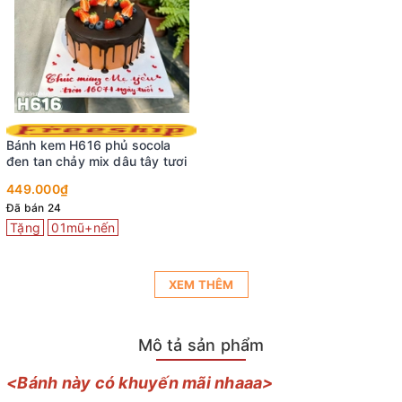
Bánh kem H616 phủ socola
đen tan chảy mix dâu tây tươi
449.000₫
Đã bán 24
Tặng
01mũ+nến
XEM THÊM
Mô tả sản phẩm
<Bánh này có khuyến mãi nhaaa>