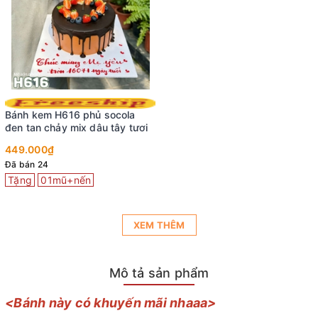
Bánh kem H616 phủ socola
đen tan chảy mix dâu tây tươi
449.000₫
Đã bán 24
Tặng
01mũ+nến
XEM THÊM
Mô tả sản phẩm
<Bánh này có khuyến mãi nhaaa>