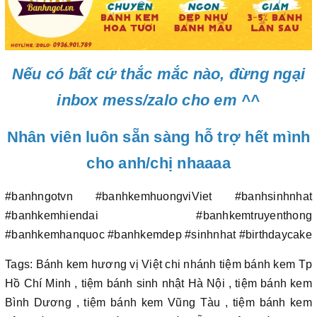
Nếu có bất cứ thắc mắc nào, đừng ngại
inbox mess/zalo cho em ^^
Nhân viên luôn sẵn sàng hỗ trợ hết mình
cho anh/chị nhaaaa
#banhngotvn #banhkemhuongviViet #banhsinhnhat
#banhkemhiendai #banhkemtruyenthong
#banhkemhanquoc #banhkemdep #sinhnhat #birthdaycake
Tags: Bánh kem hương vị Việt chi nhánh tiệm bánh kem Tp
Hồ Chí Minh , tiệm bánh sinh nhật Hà Nội , tiệm bánh kem
Bình Dương , tiệm bánh kem Vũng Tàu , tiệm bánh kem