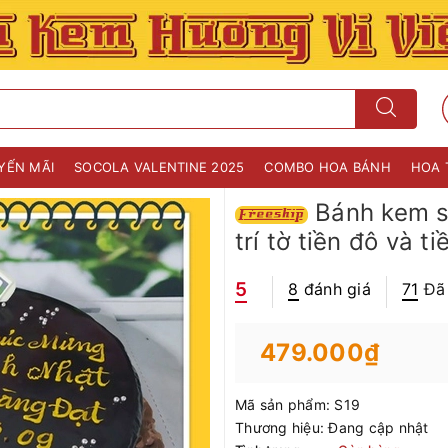
YẾN MÃI
SOCOLA VALENTINE 2025
COMBO HOA BÁNH
HOA 
Bánh kem so
trí tờ tiền đô và t
5
8
đánh giá
71
Đã
479.000₫
Mã sản phẩm:
S19
Thương hiệu:
Đang cập nhật