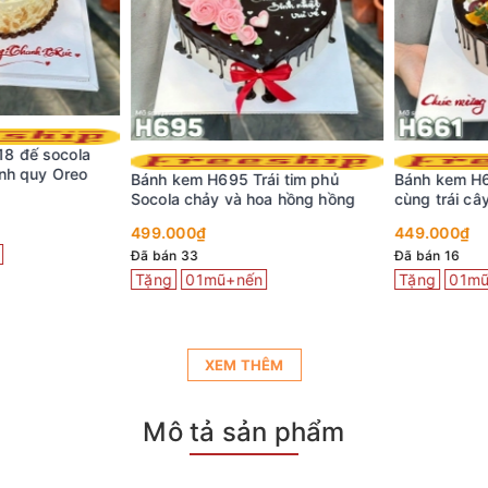
 đế socola
h quy Oreo
Bánh kem H695 Trái tim phủ
Bánh kem H66
Socola chảy và hoa hồng hồng
cùng trái cây 
499.000₫
449.000₫
Đã bán 33
Đã bán 16
Tặng
01mũ+nến
Tặng
01mũ+
XEM THÊM
Mô tả sản phẩm