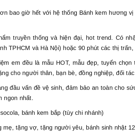
ơn bao giờ hết với hệ thống Bánh kem hương vị Vi
hẩm truyền thống và hiện đại, hot trend. Có nh
hành TPHCM và Hà Nội) hoặc 90 phút các thị trấn,
ệm em đều là mẫu HOT, mẫu đẹp, tuyển chọn t
ặng cho người thân, bạn bè, đồng nghiệp, đối tác 
hàng đầu vấn đề vệ sinh, đảm bảo an toàn cho s
 ngon nhất.
socola, bánh kem bắp (tùy chi nhánh)
 mẹ, tặng vợ, tặng người yêu, bánh sinh nhật 12 