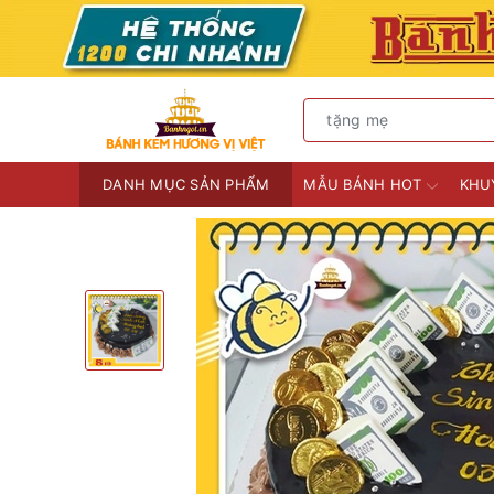
DANH MỤC SẢN PHẨM
MẪU BÁNH HOT
KHU