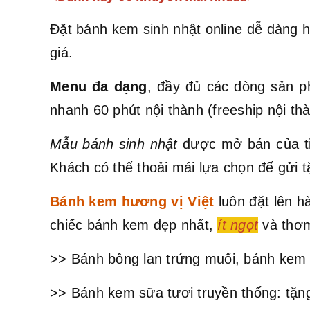
Đặt bánh kem sinh nhật online dễ dàng h
giá.
Menu đa dạng
, đầy đủ các dòng sản p
nhanh 60 phút nội thành (freeship nội t
Mẫu bánh sinh nhật
được mở bán của ti
Khách có thể thoải mái lựa chọn để gửi t
Bánh kem hương vị Việt
luôn đặt lên 
chiếc bánh kem đẹp nhất,
ít ngọt
và thơm
>> Bánh bông lan trứng muối, bánh kem 
>> Bánh kem sữa tươi truyền thống: tặng