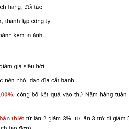
ch hàng, đối tác
, thành lập công ty
bánh kem in ảnh...
iảm giá siêu hời
c nến nhỏ, dao đĩa cắt bánh
 100%
, công bố kết quả vào thứ Năm hàng tuần
hân thiết
từ lần 2 giảm 3%, từ lần 3 trở đi giả
ch tạo đơn)