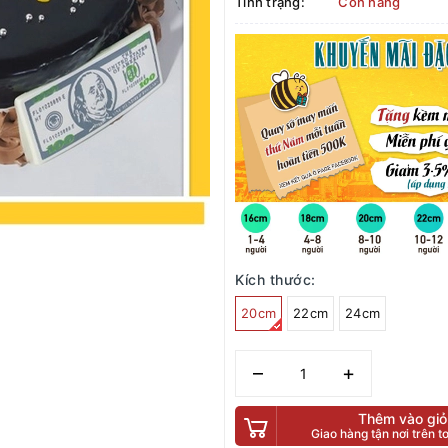
Tình trạng:
Còn hàng
Kích thước:
20cm
22cm
24cm
–
+
Thêm vào giỏ
Giao hàng tận nơi trên 