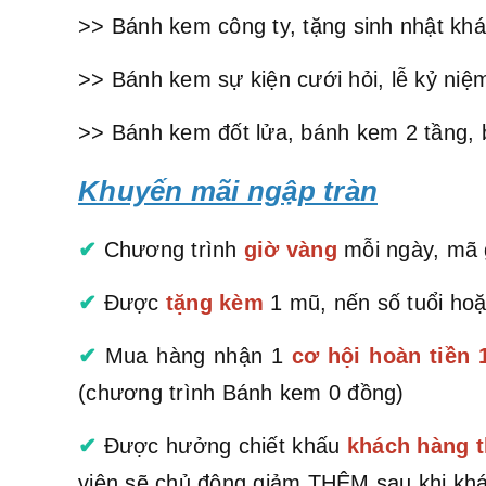
>> Bánh kem công ty, tặng sinh nhật khá
>> Bánh kem sự kiện cưới hỏi, lễ kỷ niệm
>> Bánh kem đốt lửa, bánh kem 2 tầng, 
Khuyến mãi ngập tràn
✔
Chương trình
giờ vàng
mỗi ngày, mã g
✔
Được
tặng kèm
1 mũ, nến số tuổi hoặ
✔
Mua hàng nhận 1
cơ hội hoàn tiền
(chương trình Bánh kem 0 đồng)
✔
Được hưởng chiết khấu
khách hàng t
viên sẽ chủ động giảm THÊM sau khi khá