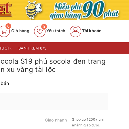
0
0
Giỏ hàng
Yêu thích
Tài khoản
TƯƠI
BÁNH KEM 8/3
cola S19 phủ socola đen trang
iền xu vàng tài lộc
 bán
Shop có 1200+ chi
Giao nhanh
nhánh giao được