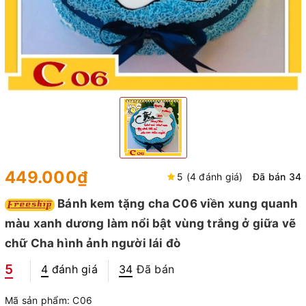
449.000₫
5 (4 đánh giá)
Đã bán 34
Bánh kem tặng cha C06 viền xung quanh
màu xanh dương làm nổi bật vùng trắng ở giữa vẽ
chữ Cha hình ảnh người lái đò
5
4
đánh giá
34
Đã bán
Mã sản phẩm:
C06