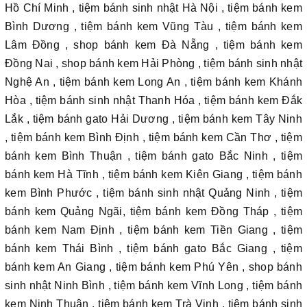
Hồ Chí Minh , tiệm bánh sinh nhật Hà Nội , tiệm bánh kem
Bình Dương , tiệm bánh kem Vũng Tàu , tiệm bánh kem
Lâm Đồng , shop bánh kem Đà Nẵng , tiệm bánh kem
Đồng Nai , shop bánh kem Hải Phòng , tiệm bánh sinh nhật
Nghệ An , tiệm bánh kem Long An , tiệm bánh kem Khánh
Hòa , tiệm bánh sinh nhật Thanh Hóa , tiệm bánh kem Đắk
Lắk , tiệm bánh gato Hải Dương , tiệm bánh kem Tây Ninh
, tiệm bánh kem Bình Định , tiệm bánh kem Cần Thơ , tiệm
bánh kem Bình Thuận , tiệm bánh gato Bắc Ninh , tiệm
bánh kem Hà Tĩnh , tiệm bánh kem Kiên Giang , tiệm bánh
kem Bình Phước , tiệm bánh sinh nhật Quảng Ninh , tiệm
bánh kem Quảng Ngãi, tiệm bánh kem Đồng Tháp , tiệm
bánh kem Nam Định , tiệm bánh kem Tiền Giang , tiệm
bánh kem Thái Bình , tiệm bánh gato Bắc Giang , tiệm
bánh kem An Giang , tiệm bánh kem Phú Yên , shop bánh
sinh nhật Ninh Bình , tiệm bánh kem Vĩnh Long , tiệm bánh
kem Ninh Thuận , tiệm bánh kem Trà Vinh , tiệm bánh sinh