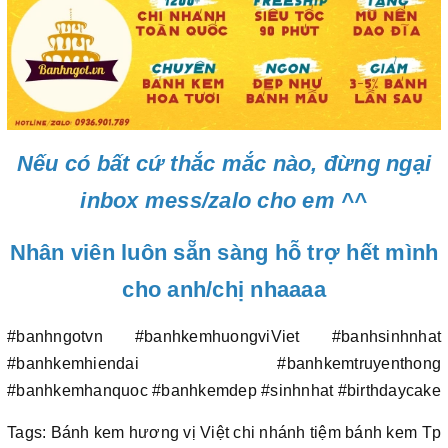
Nếu có bất cứ thắc mắc nào, đừng ngại
inbox mess/zalo cho em ^^
Nhân viên luôn sẵn sàng hỗ trợ hết mình
cho anh/chị nhaaaa
#banhngotvn #banhkemhuongviViet #banhsinhnhat
#banhkemhiendai #banhkemtruyenthong
#banhkemhanquoc #banhkemdep #sinhnhat #birthdaycake
Tags: Bánh kem hương vị Việt chi nhánh tiệm bánh kem Tp