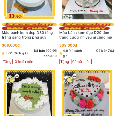
Mẫu bánh kem đẹp D30 tông
Mẫu bánh kem đẹp D29 đen
trắng sang trọng phú quý
trắng cực xinh yêu ai cũng mê
369.000₫
369.000₫
Đã bán 100
Đã
4,9 (41 đánh
Đã bán 703
5 (21 đánh giá)
bán 380
giá)
Tặng
01mũ+nến
Tặng
01mũ+nến