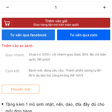
–
+
Thêm vào giỏ
Giao hàng tận nơi trên toàn quốc
Tư vấn qua facebook
Tư vấn qua zalo
Thêm vào so sánh
Shop có 1200+ chi nhánh giao được 90% địa chỉ toàn
Giao nhanh
quốc (90 phút)
Bánh mới, đúng yêu cầu. Thành phẩm tương tự 80-
Cam kết
90% do làm thủ công không thể 100%
Khuyến mãi
Tặng kèm 1 mũ sinh nhật, nến, dao, đĩa đầy đủ cho
mỗi đơn hàng.