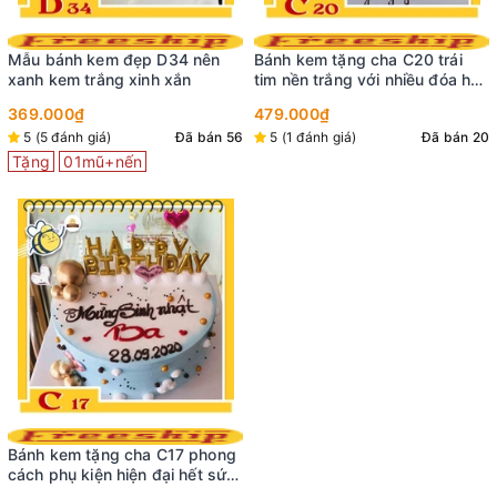
Mẫu bánh kem đẹp D34 nên
Bánh kem tặng cha C20 trái
xanh kem trắng xinh xắn
tim nền trắng với nhiều đóa hoa
màu sắc đỏ hồng tươi tắn
369.000₫
479.000₫
5 (5 đánh giá)
Đã bán 56
5 (1 đánh giá)
Đã bán 20
Tặng
01mũ+nến
Bánh kem tặng cha C17 phong
cách phụ kiện hiện đại hết sức
ấn tượng và thu hút