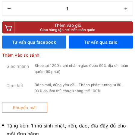
–
+
Thêm vào giỏ
Giao hàng tận nơi trên toàn quốc
Tư vấn qua facebook
Tư vấn qua zalo
Thêm vào so sánh
Shop có 1200+ chi nhánh giao được 90% địa chỉ toàn
Giao nhanh
quốc (90 phút)
Bánh mới, đúng yêu cầu. Thành phẩm tương tự 80-
Cam kết
90% do làm thủ công không thể 100%
Khuyến mãi
Tặng kèm 1 mũ sinh nhật, nến, dao, đĩa đầy đủ cho
mỗi đơn hàng.