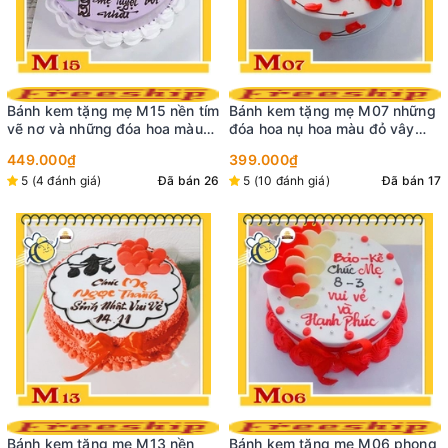
Bánh kem tặng mẹ M15 nền tím
Bánh kem tặng mẹ M07 những
vẽ nơ và những đóa hoa màu
đóa hoa nụ hoa màu đỏ vây
tím xinh cùng chữ Mẹ thư pháp
quanh chiếc bánh sinh nhật
449.000₫
399.000₫
đẹp màu trắng
5 (4 đánh giá)
Đã bán 26
5 (10 đánh giá)
Đã bán 17
Bánh kem tặng mẹ M13 nền
Bánh kem tặng mẹ M06 phong