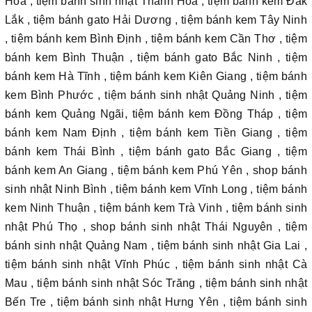
Hòa , tiệm bánh sinh nhật Thanh Hóa , tiệm bánh kem Đắk
Lắk , tiệm bánh gato Hải Dương , tiệm bánh kem Tây Ninh
, tiệm bánh kem Bình Định , tiệm bánh kem Cần Thơ , tiệm
bánh kem Bình Thuận , tiệm bánh gato Bắc Ninh , tiệm
bánh kem Hà Tĩnh , tiệm bánh kem Kiên Giang , tiệm bánh
kem Bình Phước , tiệm bánh sinh nhật Quảng Ninh , tiệm
bánh kem Quảng Ngãi, tiệm bánh kem Đồng Tháp , tiệm
bánh kem Nam Định , tiệm bánh kem Tiền Giang , tiệm
bánh kem Thái Bình , tiệm bánh gato Bắc Giang , tiệm
bánh kem An Giang , tiệm bánh kem Phú Yên , shop bánh
sinh nhật Ninh Bình , tiệm bánh kem Vĩnh Long , tiệm bánh
kem Ninh Thuận , tiệm bánh kem Trà Vinh , tiệm bánh sinh
nhật Phú Thọ , shop bánh sinh nhật Thái Nguyên , tiệm
bánh sinh nhật Quảng Nam , tiệm bánh sinh nhật Gia Lai ,
tiệm bánh sinh nhật Vĩnh Phúc , tiệm bánh sinh nhật Cà
Mau , tiệm bánh sinh nhật Sóc Trăng , tiệm bánh sinh nhật
Bến Tre , tiệm bánh sinh nhật Hưng Yên , tiệm bánh sinh