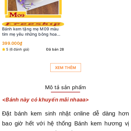
Bánh kem tặng mẹ M09 màu
tím mẹ yêu những bông hoa
bay lượn sống động trên nền
399.000₫
màu trắng
5 (6 đánh giá)
Đã bán 28
XEM THÊM
Mô tả sản phẩm
<Bánh này có khuyến mãi nhaaa>
Đặt bánh kem sinh nhật online dễ dàng hơn
bao giờ hết với hệ thống Bánh kem hương vị