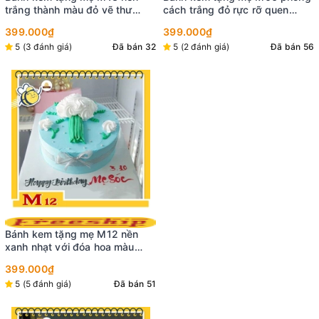
trắng thành màu đỏ vẽ thư
cách trắng đỏ rực rỡ quen
pháp chữ Mẹ và cắm tim
thuộc với những tim socola
399.000₫
399.000₫
socola đỏ ngọt ngào
cắm xen kẽ một bên
5 (3 đánh giá)
Đã bán 32
5 (2 đánh giá)
Đã bán 56
Bánh kem tặng mẹ M12 nền
xanh nhạt với đóa hoa màu
trắng có đủ cành lá cực ấn
399.000₫
tượng làm mẹ vui
5 (5 đánh giá)
Đã bán 51