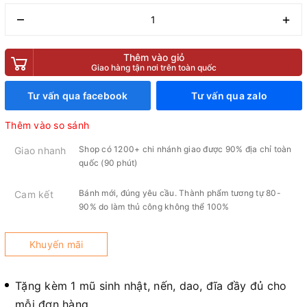
–
+
Thêm vào giỏ
Giao hàng tận nơi trên toàn quốc
Tư vấn qua facebook
Tư vấn qua zalo
Thêm vào so sánh
Shop có 1200+ chi nhánh giao được 90% địa chỉ toàn
Giao nhanh
quốc (90 phút)
Bánh mới, đúng yêu cầu. Thành phẩm tương tự 80-
Cam kết
90% do làm thủ công không thể 100%
Khuyến mãi
Tặng kèm 1 mũ sinh nhật, nến, dao, đĩa đầy đủ cho
mỗi đơn hàng.