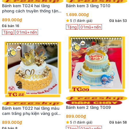
Bánh kem TG24 hai tầng
Bánh kem 3 tầng TG10
phong cách truyền thống tặng
1.699.000₫
người lớn bắt hoa hồng
899.000₫
5 (1 đánh giá)
Đã bán 53
Đã bán 16
Tặng
01mũ+nến
Tặng
01mũ+nến
Bánh kem 2 tầng TG09
Bánh kem TG22 hai tầng màu
cam trắng phụ kiện vàng gold
899.000₫
sanh chảnh
899.000₫
5 (1 đánh giá)
Đã bán 58
Đã bán 8
Tặng
01mũ+nến