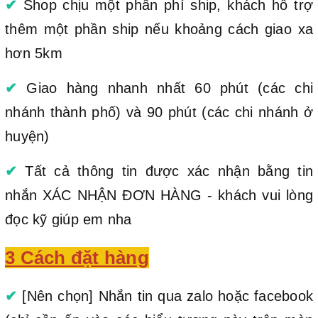
✔
Shop chịu một phần phí ship, khách hỗ trợ
thêm một phần ship nếu khoảng cách giao xa
hơn 5km
✔
Giao hàng nhanh nhất 60 phút (các chi
nhánh thành phố) và 90 phút (các chi nhánh ở
huyện)
✔
Tất cả thông tin được xác nhận bằng tin
nhắn XÁC NHẬN ĐƠN HÀNG - khách vui lòng
đọc kỹ giúp em nha
3 Cách đặt hàng
✔
[Nên chọn] Nhắn tin qua zalo hoặc facebook