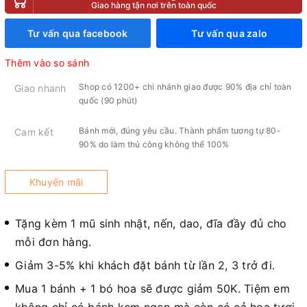
Giao hàng tận nơi trên toàn quốc
Tư vấn qua facebook
Tư vấn qua zalo
Thêm vào so sánh
Shop có 1200+ chi nhánh giao được 90% địa chỉ toàn
Giao nhanh
quốc (90 phút)
Bánh mới, đúng yêu cầu. Thành phẩm tương tự 80-
Cam kết
90% do làm thủ công không thể 100%
Khuyến mãi
Tặng kèm 1 mũ sinh nhật, nến, dao, đĩa đầy đủ cho
mỗi đơn hàng.
Giảm 3-5% khi khách đặt bánh từ lần 2, 3 trở đi.
Mua 1 bánh + 1 bó hoa sẽ được giảm 50K. Tiệm em
không chỉ có bánh kem ngon mà còn có cả hoa tươi