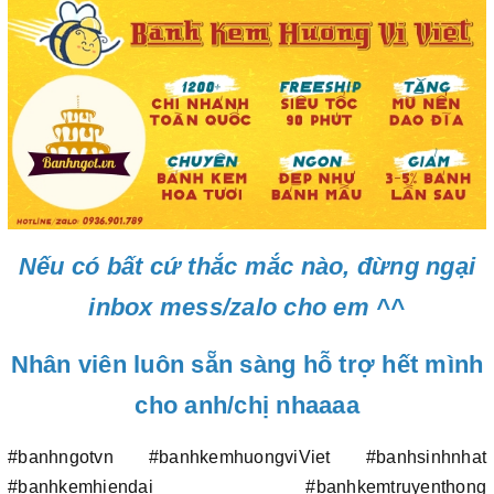
Nếu có bất cứ thắc mắc nào, đừng ngại
inbox mess/zalo cho em ^^
Nhân viên luôn sẵn sàng hỗ trợ hết mình
cho anh/chị nhaaaa
#banhngotvn #banhkemhuongviViet #banhsinhnhat
#banhkemhiendai #banhkemtruyenthong