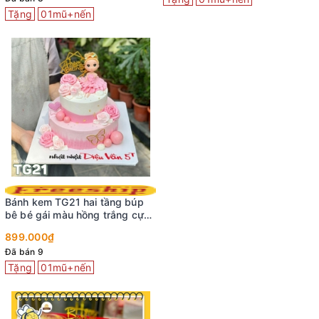
Tặng
01mũ+nến
Bánh kem TG21 hai tầng búp
bê bé gái màu hồng trắng cực
xinh yêu
899.000₫
Đã bán 9
Tặng
01mũ+nến