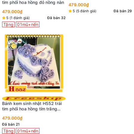
bắt hoa nửa bên quen thuộc
tim phối hoa hồng đỏ nồng nàn
479.000₫
5 (5 đánh giá)
Đã bán 29
479.000₫
5 (1 đánh giá)
Đã bán 32
Tặng
01mũ+nến
Bánh kem sinh nhật H552 trái
tim phối hoa hồng tím trắng
lãng mạn
479.000₫
Đã bán 21
Tặng
01mũ+nến