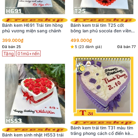
Bánh kem H691 Trái tim hồng
Bánh kem trái tim T25 cốt
phủ vương miện sang chảnh
bông lan phủ socola đen viền
đỏ cắm socola đỏ phụ kiện
399.000₫
499.000₫
ngọt ngào
Đã bán 25
5 (23 đánh giá)
Đã bán 77
Tặng
01mũ+nến
Bánh kem trái tim T31 màu tím
trắng phong cách cổ điển kèm
Bánh kem sinh nhật H553 trái