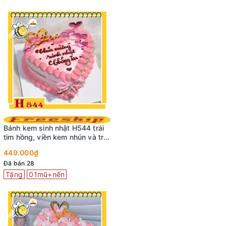
Bánh kem sinh nhật H544 trái
tim hồng, viền kem nhún và trái
tim bạc
449.000₫
Đã bán 28
Tặng
01mũ+nến