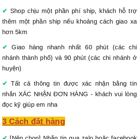
✔
Shop chịu một phần phí ship, khách hỗ trợ
thêm một phần ship nếu khoảng cách giao xa
hơn 5km
✔
Giao hàng nhanh nhất 60 phút (các chi
nhánh thành phố) và 90 phút (các chi nhánh ở
huyện)
✔
Tất cả thông tin được xác nhận bằng tin
nhắn XÁC NHẬN ĐƠN HÀNG - khách vui lòng
đọc kỹ giúp em nha
3 Cách đặt hàng
✔
[Nên chọn] Nhắn tin qua zalo hoặc facebook