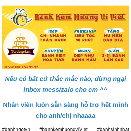
Nếu có bất cứ thắc mắc nào, đừng ngại
inbox mess/zalo cho em ^^
Nhân viên luôn sẵn sàng hỗ trợ hết mình
cho anh/chị nhaaaa
#banhngotvn #banhkemhuongviViet #banhsinhnhat