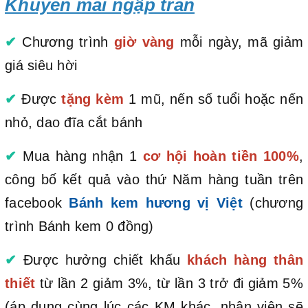
Khuyến mãi ngập tràn
✔
Chương trình
giờ vàng
mỗi ngày, mã giảm
giá siêu hời
✔
Được
tặng kèm
1 mũ, nến số tuổi hoặc nến
nhỏ, dao đĩa cắt bánh
✔
Mua hàng nhận 1
cơ hội hoàn tiền 100%
,
công bố kết quả vào thứ Năm hàng tuần trên
facebook
Bánh kem hương vị Việt
(chương
trình Bánh kem 0 đồng)
✔
Được hưởng chiết khấu
khách hàng thân
thiết
từ lần 2 giảm 3%, từ lần 3 trở đi giảm 5%
(áp dụng cùng lúc các KM khác, nhân viên sẽ