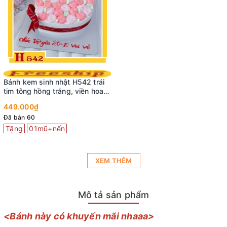
Bánh kem sinh nhật H542 trái
tim tông hồng trắng, viền hoa
hồng ngọt ngào
449.000₫
Đã bán 60
Tặng
01mũ+nến
XEM THÊM
Mô tả sản phẩm
<Bánh này có khuyến mãi nhaaa>