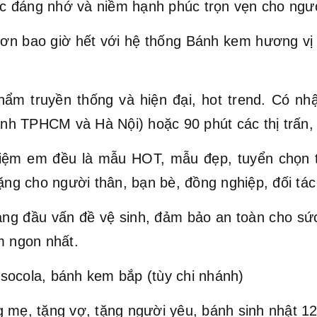
c đáng nhớ và niềm hạnh phúc trọn vẹn cho ngư
ơn bao giờ hết với hệ thống Bánh kem hương vị Vi
hẩm truyền thống và hiện đại, hot trend. Có nh
hành TPHCM và Hà Nội) hoặc 90 phút các thị trấn,
ệm em đều là mẫu HOT, mẫu đẹp, tuyển chọn t
ặng cho người thân, bạn bè, đồng nghiệp, đối tác 
hàng đầu vấn đề vệ sinh, đảm bảo an toàn cho s
 ngon nhất.
socola, bánh kem bắp (tùy chi nhánh)
 mẹ, tặng vợ, tặng người yêu, bánh sinh nhật 12 