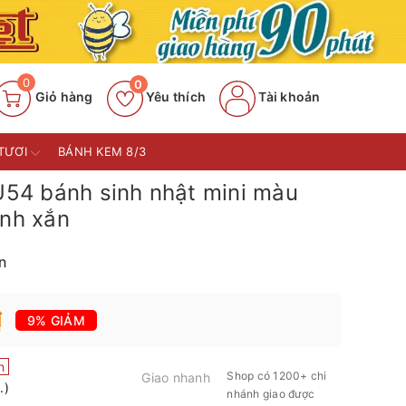
0
0
Giỏ hàng
Yêu thích
Tài khoản
TƯƠI
BÁNH KEM 8/3
54 bánh sinh nhật mini màu
inh xắn
n
₫
9% GIẢM
n
Shop có 1200+ chi
Giao nhanh
.)
nhánh giao được