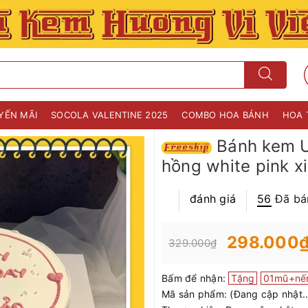
YẾN MÃI
SOCOLA VALENTINE 2025
COMBO HOA BÁNH
HOA 
Bánh kem U
hồng white pink x
đánh giá
56
Đã bá
298.000
329.000₫
Bấm để nhận:
Tặng
01mũ+nế
Mã sản phẩm:
(Đang cập nhật..