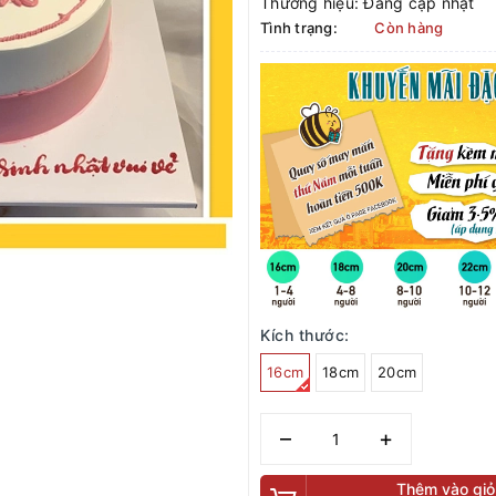
Thương hiệu:
Đang cập nhật
Tình trạng:
Còn hàng
Kích thước:
16cm
18cm
20cm
–
+
Thêm vào giỏ