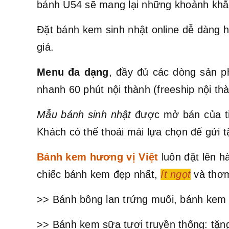
bánh U54 sẽ mang lại những khoảnh khắ
Đặt bánh kem sinh nhật online dễ dàng h
giá.
Menu đa dạng
, đầy đủ các dòng sản p
nhanh 60 phút nội thành (freeship nội t
Mẫu bánh sinh nhật
được mở bán của ti
Khách có thể thoải mái lựa chọn để gửi t
Bánh kem hương vị Việt
luôn đặt lên 
chiếc bánh kem đẹp nhất,
ít ngọt
và thơm
>> Bánh bông lan trứng muối, bánh kem 
>> Bánh kem sữa tươi truyền thống: tặng